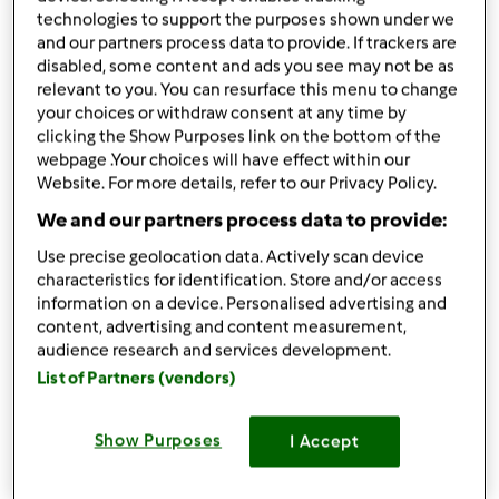
technologies to support the purposes shown under we
podziel się przepisem
and our partners process data to provide. If trackers are
Stwórz wariant
disabled, some content and ads you see may not be as
relevant to you. You can resurface this menu to change
your choices or withdraw consent at any time by
clicking the Show Purposes link on the bottom of the
webpage .Your choices will have effect within our
Website. For more details, refer to our Privacy Policy.
We and our partners process data to provide:
Składniki
Use precise geolocation data. Actively scan device
Natka pietruszki świeżej, 1 cytryna
characteristics for identification. Store and/or access
information on a device. Personalised advertising and
obrana. 60-70 g cukru, 100g kostek lodu,
content, advertising and content measurement,
audience research and services development.
500-70 0g wody
List of Partners (vendors)
1
gałązki
pietruszki,
świeżej
1
cytryna,
obrana z skrórki
Show Purposes
I Accept
60-70
g
cukru
100
g
kostek lodu