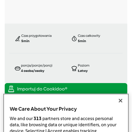
Czas przygotowania
Czas całkowity
5min
5min
porcja/porcje/porcji
Poziom
4
osoba/osoby
Łatwy
TM 31
przez
Gość
We Care About Your Privacy
opublikowany: 18/03/14
zmieniono dnia: 18/03/14
We and our
313
partners store and access personal
data, like browsing data or unique identifiers, on your
Dodaj do moich kolekcji
device. Selecting I Accept enables tracking