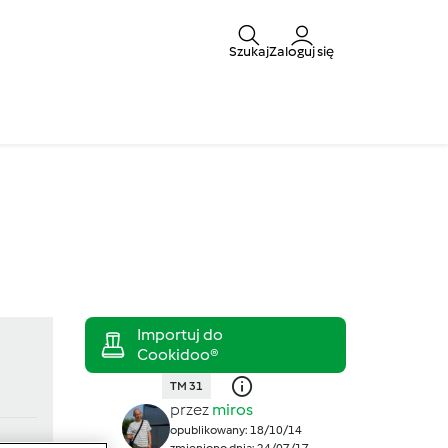
Szukaj
Zaloguj się
TM 31
przez
miros
opublikowany: 18/10/14
zmieniono dnia: 24/07/17