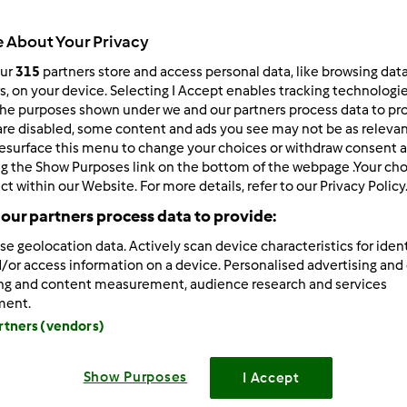
Czas całkowity
10min
 About Your Privacy
our
315
partners store and access personal data, like browsing dat
rs, on your device. Selecting I Accept enables tracking technologi
porcja/porcje/porcji
he purposes shown under we and our partners process data to prov
1
litr/litra/litry/litrów
are disabled, some content and ads you see may not be as relevan
esurface this menu to change your choices or withdraw consent a
ng the Show Purposes link on the bottom of the webpage .Your choi
ct within our Website. For more details, refer to our Privacy Policy
Poziom
Łatwy
our partners process data to provide:
se geolocation data. Actively scan device characteristics for ident
/or access information on a device. Personalised advertising and
ing and content measurement, audience research and services
ment.
artners (vendors)
Show Purposes
I Accept