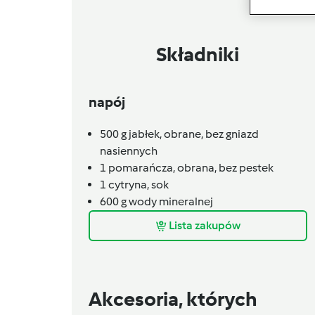
Składniki
napój
500
g
jabłek,
obrane, bez gniazd
nasiennych
1
pomarańcza,
obrana, bez pestek
1
cytryna,
sok
600
g
wody mineralnej
Lista zakupów
Akcesoria, których