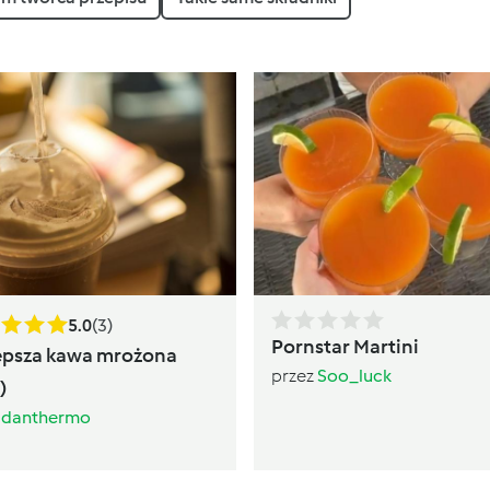
5.0
(3)
Pornstar Martini
epsza kawa mrożona
przez
Soo_luck
)
z
danthermo