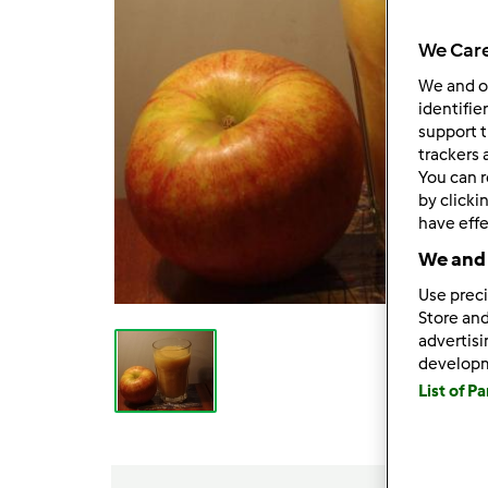
We Care
We and 
identifie
support t
trackers 
You can r
by clicki
have effe
We and 
Use preci
Store and
advertis
develop
List of P