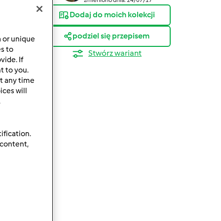
Dodaj do moich kolekcji
podziel się przepisem
a or unique
es to
Stwórz wariant
ide. If
t to you.
t any time
ces will
.
ification.
 content,