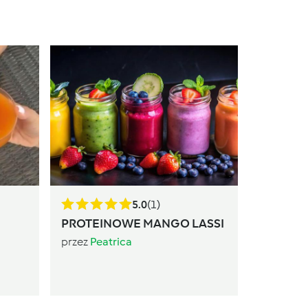
Super k
marche
przez
Pea
5.0
(1)
PROTEINOWE MANGO LASSI
przez
Peatrica