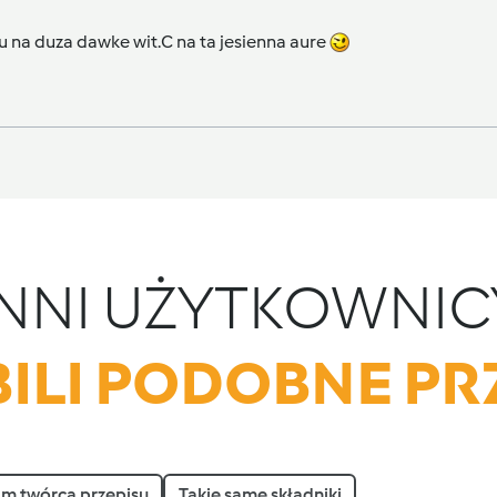
 na duza dawke wit.C na ta jesienna aure
INNI UŻYTKOWNIC
ILI PODOBNE PR
am twórca przepisu
Takie same składniki