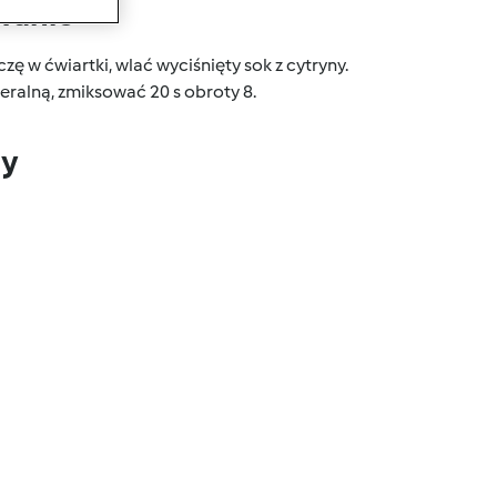
wanie
 w ćwiartki, wlać wyciśnięty sok z cytryny.
eralną, zmiksować 20 s obroty 8.
dy