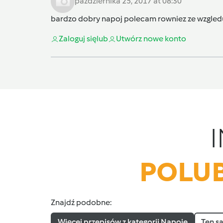
października 25, 2017 at 08:30
bardzo dobry napoj polecam rowniez ze wzgledu
Zaloguj się
lub
Utwórz nowe konto
POLUB
Znajdź podobne:
Więcej przepisów z kategorii Napoje
Ten s