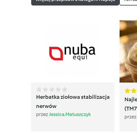
Herbatka ziołowa stabilizacja
Najl
nerwów
(TM7
przez
Jessica.Matuszczyk
prze