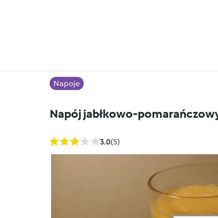
Napoje
Napój jabłkowo-pomarańczow
3.0
(5)