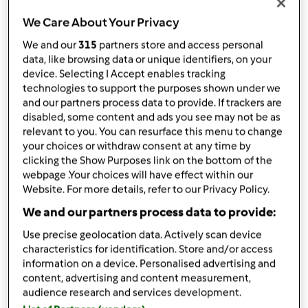
Przepis jest testowany
TM 31
We Care About Your Privacy
przez
Gość
We and our
315
partners store and access personal
opublikowany: 17/11/10
data, like browsing data or unique identifiers, on your
zmieniono dnia: 29/11/11
device. Selecting I Accept enables tracking
Dodaj do moich kolekcji
technologies to support the purposes shown under we
and our partners process data to provide. If trackers are
podziel się przepisem
disabled, some content and ads you see may not be as
relevant to you. You can resurface this menu to change
Stwórz wariant
your choices or withdraw consent at any time by
clicking the Show Purposes link on the bottom of the
webpage .Your choices will have effect within our
Website. For more details, refer to our Privacy Policy.
We and our partners process data to provide:
Składniki
Use precise geolocation data. Actively scan device
characteristics for identification. Store and/or access
500
g
jogurtu naturalnego
information on a device. Personalised advertising and
350
g
wody,
zimnej, niegazowanej
content, advertising and content measurement,
0,5
łyżeczki
kardamonu, mielonego
audience research and services development.
40
g
cukru,
lub miodu