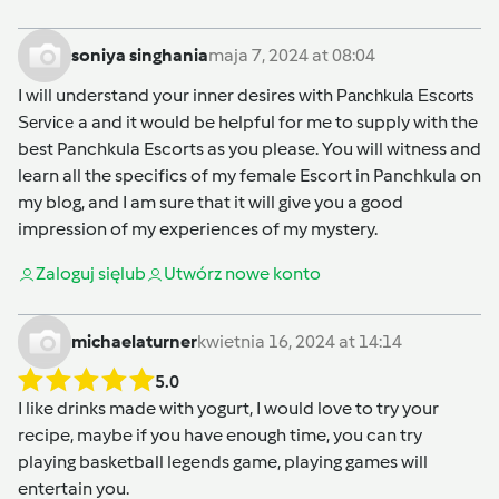
soniya singhania
maja 7, 2024 at 08:04
I will understand your inner desires with
Panchkula Escorts
a and it would be helpful for me to supply with the
Service
best Panchkula Escorts as you please. You will witness and
learn all the specifics of my female Escort in Panchkula on
my blog, and I am sure that it will give you a good
impression of my experiences of my mystery.
Zaloguj się
lub
Utwórz nowe konto
michaelaturner
kwietnia 16, 2024 at 14:14
5.0
I like drinks made with yogurt, I would love to try your
recipe, maybe if you have enough time, you can try
playing
basketball legends
game, playing games will
entertain you.