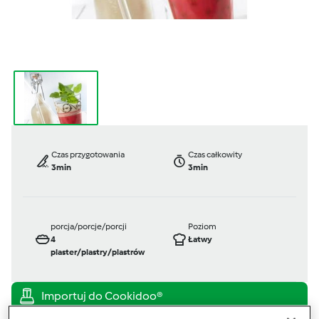
Czas przygotowania
Czas całkowity
3min
3min
porcja/porcje/porcji
Poziom
4
Łatwy
plaster/plastry/plastrów