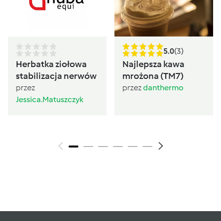
5.0
(3)
Herbatka ziołowa
Najlepsza kawa
stabilizacja nerwów
mrożona (TM7)
przez
przez
danthermo
Jessica.Matuszczyk