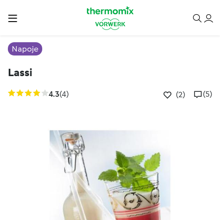
Napoje
Lassi
4.3
(4)
(5)
(2)