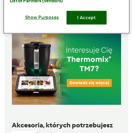
List of Partners (vendors)
20
g
soku z cytryny
Lista zakupów
Show Purposes
I Accept
Akcesoria, których potrzebujesz