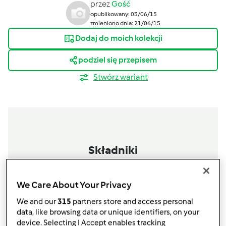
przez
Gość
opublikowany: 03/06/15
zmieniono dnia: 21/06/15
Dodaj do moich kolekcji
podziel się przepisem
Stwórz wariant
Składniki
dietetyczny dżem
We Care About Your Privacy
50
g
cukru,
lub do smaku, można pominąć
8
g
pektyny,
cytrusowo jablkowej
We and our
315
partners store and access personal
500
g
truskawek,
umytych i odszypułkowanych
data, like browsing data or unique identifiers, on your
device. Selecting I Accept enables tracking