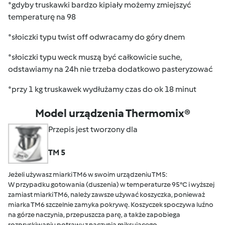
*gdyby truskawki bardzo kipiały możemy zmiejszyć
temperaturę na 98
*słoiczki typu twist off odwracamy do góry dnem
*słoiczki typu weck muszą być całkowicie suche,
odstawiamy na 24h nie trzeba dodatkowo pasteryzować
*przy 1 kg truskawek wydłużamy czas do ok 18 minut
Model urządzenia Thermomix®
Przepis jest tworzony dla
TM 5
Jeżeli używasz miarki TM6 w swoim urządzeniu TM5:
W przypadku gotowania (duszenia) w temperaturze 95°C i wyższej
zamiast miarki TM6, należy zawsze używać koszyczka, ponieważ
miarka TM6 szczelnie zamyka pokrywę. Koszyczek spoczywa luźno
na górze naczynia, przepuszcza parę, a także zapobiega
rozpryskiwaniu potrawy z naczynia miksującego.