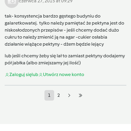
czerwca 27, 2015 at 09:29
tak- konsystencja bardzo gęstego budyniu do
galaretkowatej. tylko należy pamiętać że pektyna jest do
niskosłodzonych przepisów - jeśli chcemy dodać dużo
cukru to należy zmienić ją na agar -cukier osłabia
działanie wiążące pektyny - dżem będzie lejący
lub jeśli chcemy żeby się lał to zamiast pektyny dodajemy
pół jabłka (albo zmiejszamy jej ilość)
Zaloguj się
lub
Utwórz nowe konto
1
2