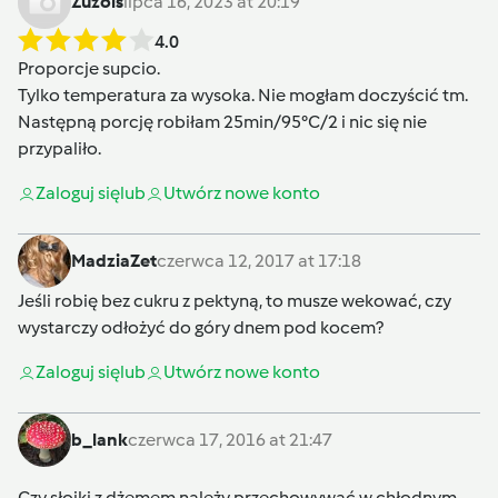
Zuzols
lipca 16, 2023 at 20:19
4.0
Proporcje supcio.
Tylko temperatura za wysoka. Nie mogłam doczyścić tm.
Następną porcję robiłam 25min/95°C/2 i nic się nie
przypaliło.
Zaloguj się
lub
Utwórz nowe konto
MadziaZet
czerwca 12, 2017 at 17:18
Jeśli robię bez cukru z pektyną, to musze wekować, czy
wystarczy odłożyć do góry dnem pod kocem?
Zaloguj się
lub
Utwórz nowe konto
b_lank
czerwca 17, 2016 at 21:47
Czy słoiki z dżemem należy przechowywać w chłodnym