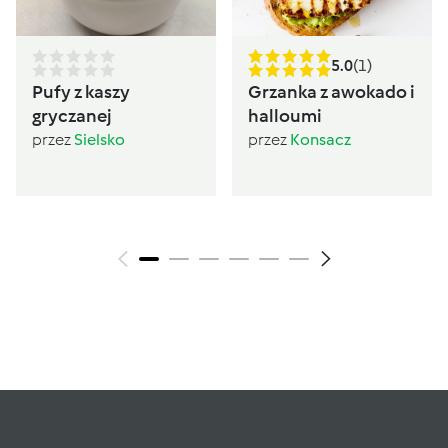
5.0
(1)
Pufy z kaszy
Grzanka z awokado i
gryczanej
halloumi
przez
Sielsko
przez
Konsacz