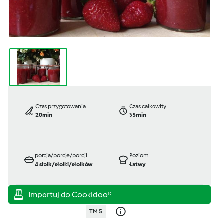
Czas przygotowania
Czas całkowity
20min
35min
porcja/porcje/porcji
Poziom
4
słoik/słoiki/słoików
Łatwy
TM 5