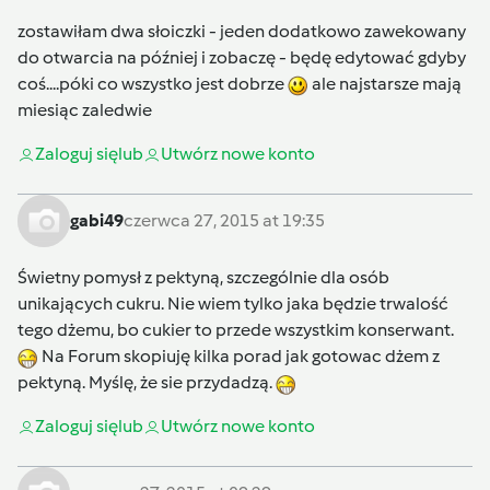
zostawiłam dwa słoiczki - jeden dodatkowo zawekowany
do otwarcia na później i zobaczę - będę edytować gdyby
coś....póki co wszystko jest dobrze
ale najstarsze mają
miesiąc zaledwie
Zaloguj się
lub
Utwórz nowe konto
gabi49
czerwca 27, 2015 at 19:35
Świetny pomysł z pektyną, szczególnie dla osób
unikających cukru. Nie wiem tylko jaka będzie trwalość
tego dżemu, bo cukier to przede wszystkim konserwant.
Na Forum skopiuję kilka porad jak gotowac dżem z
pektyną. Myślę, że sie przydadzą.
Zaloguj się
lub
Utwórz nowe konto