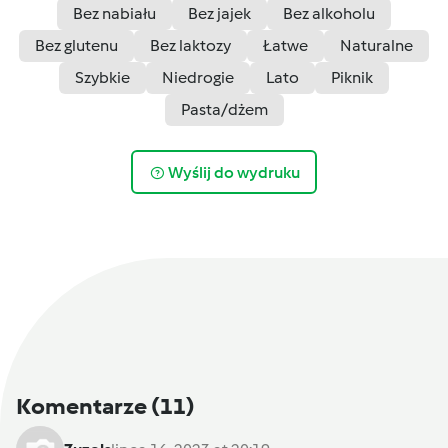
Bez nabiału
Bez jajek
Bez alkoholu
Bez glutenu
Bez laktozy
Łatwe
Naturalne
Szybkie
Niedrogie
Lato
Piknik
Pasta/dżem
Wyślij do wydruku
Komentarze
(11)