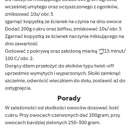
wcześniej umytego oraz oczyszczonego z ogonków,
zmiksować 10s/ obr. 5
zgarnąć kopystką ze ścianek na czynia na dno owoce
Dodać 200g cukru oraz żelfixu, zmiskować 10s/ obr. 5
Zgarnać kopystką ze ścianek naczynia miksującego na
dno zawartość
Gotować z pokrywą oraz założoną miarką
15 minut/
100 C/ obr. 2.
Gorący dżem przełożyć do słoików typu twist-off
uprzedmio wymytych i wyparzonych. Słoiki zamknąć
szczelnie, odwrócić wieczkiem do dołu, zostawić aż do
ostygnięcia.
Porady
W zależoności od słodkości owoców dozować ilość
cukru. Przy owocach czerwonych dać 200gram, przy
owocach bardziej zielonych 250-300 gram.