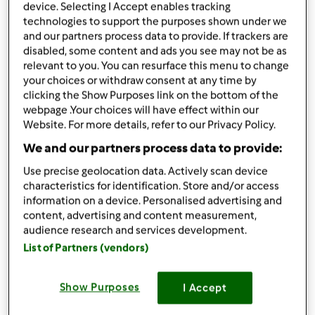
opublikowany: 05/07/21
device. Selecting I Accept enables tracking
technologies to support the purposes shown under we
Dodaj do moich kolekcji
and our partners process data to provide. If trackers are
disabled, some content and ads you see may not be as
podziel się przepisem
relevant to you. You can resurface this menu to change
your choices or withdraw consent at any time by
Stwórz wariant
clicking the Show Purposes link on the bottom of the
webpage .Your choices will have effect within our
Website. For more details, refer to our Privacy Policy.
We and our partners process data to provide:
Use precise geolocation data. Actively scan device
Składniki
characteristics for identification. Store and/or access
information on a device. Personalised advertising and
Dżem z agrestu
content, advertising and content measurement,
audience research and services development.
500
gramów
agrestu
List of Partners (vendors)
200g
gramów
cukru
10g
gramów
Żelfixu
Show Purposes
I Accept
Lista zakupów