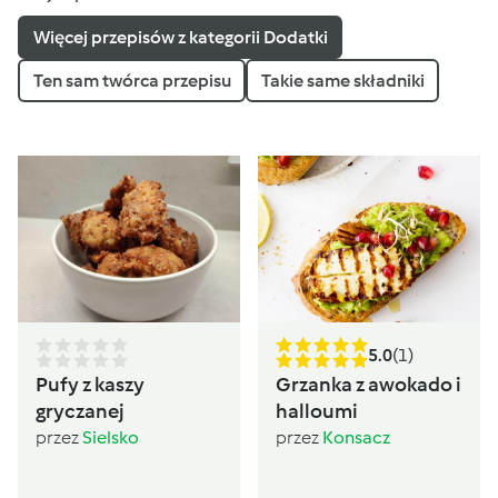
Więcej przepisów z kategorii Dodatki
Ten sam twórca przepisu
Takie same składniki
5.0
(1)
Pufy z kaszy
Grzanka z awokado i
gryczanej
halloumi
przez
Sielsko
przez
Konsacz