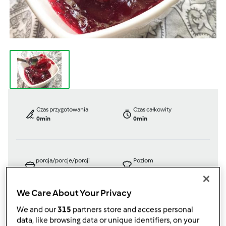
Czas przygotowania
Czas całkowity
0min
0min
porcja/porcje/porcji
Poziom
2
słoik/słoiki/słoików
--
We Care About Your Privacy
We and our
315
partners store and access personal
przez
Gość
data, like browsing data or unique identifiers, on your