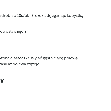
zdrobnić 10s/obr.8. czekladę zgarnąć kopystką
do ostygnięcia
ożone ciasteczka. Wylać gęstniejącą polewę i
asu aż polewa stężeje.
dy