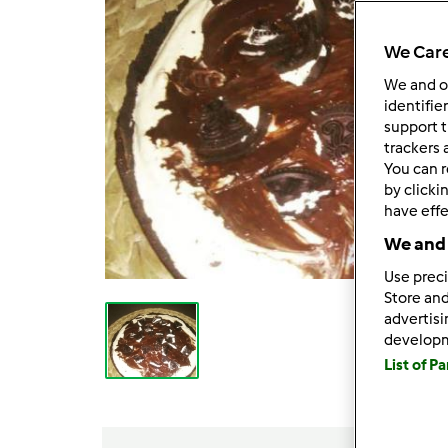
We Care
We and 
identifie
support t
trackers 
You can r
by clicki
have effe
We and 
Use preci
Store and
advertis
develop
List of P