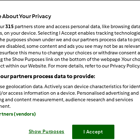
Czas całkowity
30min
 About Your Privacy
our
315
partners store and access personal data, like browsing dat
rs, on your device. Selecting I Accept enables tracking technologi
porcja/porcje/porcji
he purposes shown under we and our partners process data to prov
12
porcja/porcje/porcji
are disabled, some content and ads you see may not be as relevan
esurface this menu to change your choices or withdraw consent a
ng the Show Purposes link on the bottom of the webpage .Your choi
ct within our Website. For more details, refer to our Privacy Policy
Poziom
Łatwy
our partners process data to provide:
se geolocation data. Actively scan device characteristics for ident
/or access information on a device. Personalised advertising and
ing and content measurement, audience research and services
ment.
artners (vendors)
Show Purposes
I Accept