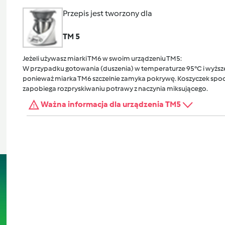
Przepis jest tworzony dla
TM 5
Jeżeli używasz miarki TM6 w swoim urządzeniu TM5:
W przypadku gotowania (duszenia) w temperaturze 95°C i wyższej
ponieważ miarka TM6 szczelnie zamyka pokrywę. Koszyczek spocz
zapobiega rozpryskiwaniu potrawy z naczynia miksującego.
Ważna informacja dla urządzenia TM5