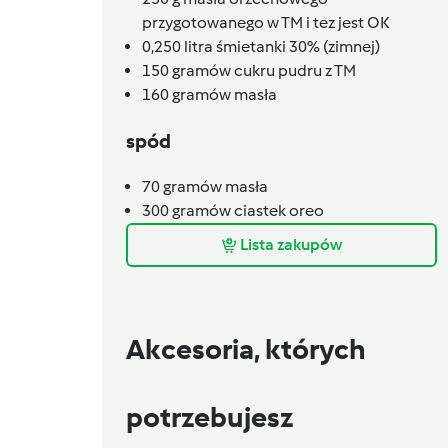
przygotowanego w TM i tez jest OK
0,250
litra
śmietanki 30% (zimnej)
150
gramów
cukru pudru z TM
160
gramów
masła
spód
70
gramów
masła
300
gramów
ciastek oreo
Lista zakupów
Akcesoria, których
potrzebujesz