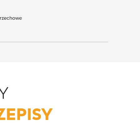
 orzechowe
Y
ZEPISY