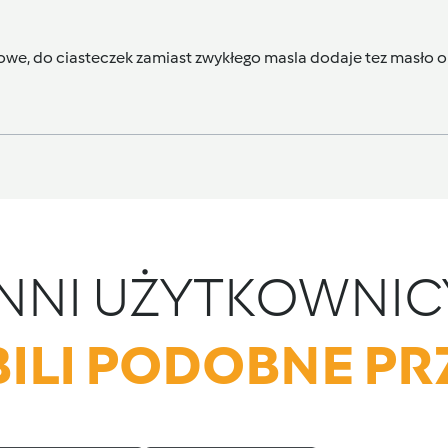
howe, do ciasteczek zamiast zwykłego masla dodaje tez masło
INNI UŻYTKOWNIC
ILI PODOBNE PR