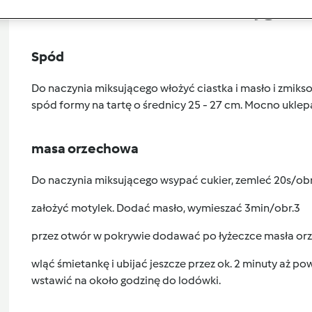
Przygoto
Spód
Do naczynia miksującego włożyć ciastka i masło i zmiks
spód formy na tartę o średnicy 25 - 27 cm. Mocno ukle
masa orzechowa
Do naczynia miksującego wsypać cukier, zemleć 20s/obr
założyć motylek. Dodać masło, wymieszać 3min/obr.3
przez otwór w pokrywie dodawać po łyżeczce masła orz
wląć śmietankę i ubijać jeszcze przez ok. 2 minuty aż po
wstawić na około godzinę do lodówki.