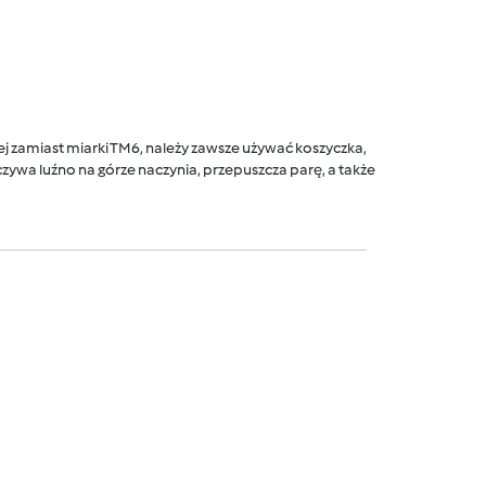
 zamiast miarki TM6, należy zawsze używać koszyczka,
ywa luźno na górze naczynia, przepuszcza parę, a także