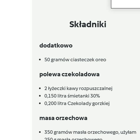
Składniki
dodatkowo
50
gramów
ciasteczek oreo
polewa czekoladowa
2
łyżeczki
kawy rozpuszczalnej
0,150
litra
śmietanki 30%
0,200
litra
Czekolady gorzkiej
masa orzechowa
350
gramów
masła orzechowego,
użyłam
250 g masła orzechowego