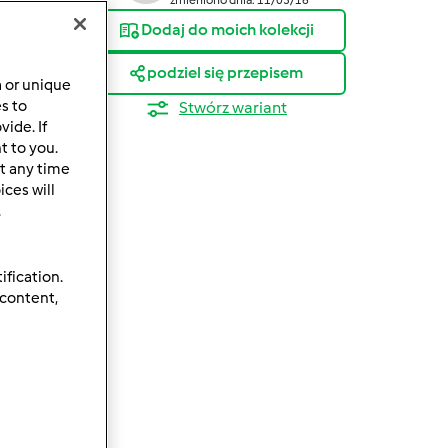
Dodaj do moich kolekcji
podziel się przepisem
a or unique
es to
Stwórz wariant
ide. If
t to you.
t any time
ces will
.
ification.
 content,