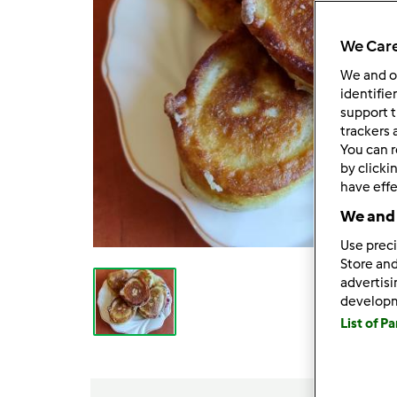
We Care
We and 
identifie
support t
trackers 
You can r
by clicki
have effe
We and 
Use preci
Store and
advertis
develop
List of P