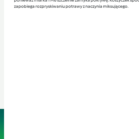
ponieważ miarka TM6 szczelnie zamyka pokrywę. Koszyczek spocz
zapobiega rozpryskiwaniu potrawy z naczynia miksującego.