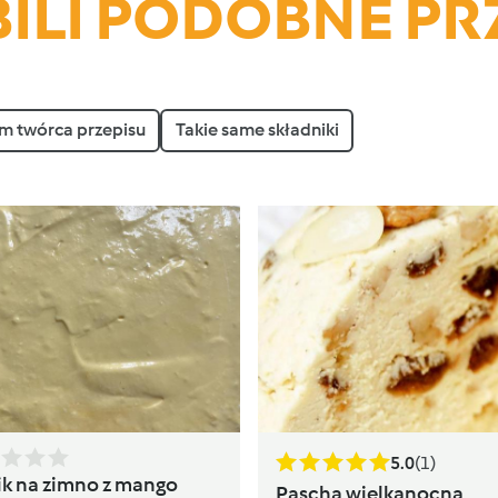
ILI PODOBNE PR
m twórca przepisu
Takie same składniki
5.0
(1)
ik na zimno z mango
Pascha wielkanocna