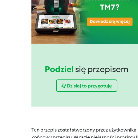
Podziel
się przepisem
Dzisiaj to przygotuję
Ten przepis został stworzony przez użytkownika
końcowy przepisu. W razie niejasności prosimy k