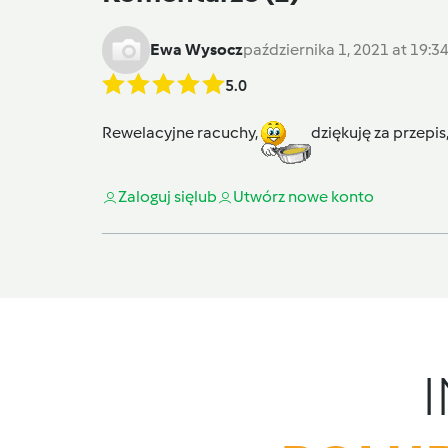
Ewa Wysocz
października 1, 2021 at 19:3
5.0
Rewelacyjne racuchy,
dziękuję za przepi
Zaloguj się
lub
Utwórz nowe konto