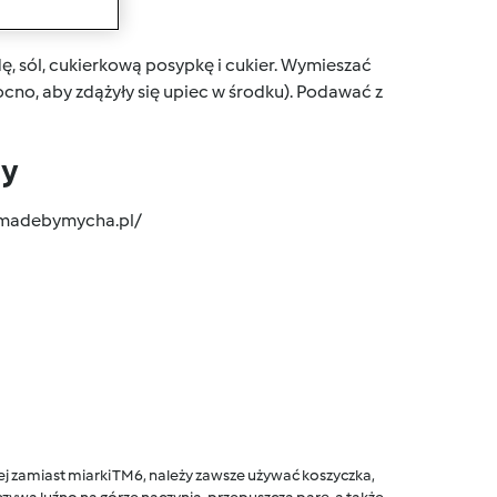
wanie
ę, sól, cukierkową posypkę i cukier. Wymieszać
cno, aby zdążyły się upiec w środku). Podawać z
dy
/madebymycha.pl/
 zamiast miarki TM6, należy zawsze używać koszyczka,