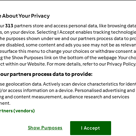
Czas całkowity
20min
 About Your Privacy
our
313
partners store and access personal data, like browsing dat
rs, on your device. Selecting I Accept enables tracking technologi
porcja/porcje/porcji
he purposes shown under we and our partners process data to prov
--
--
are disabled, some content and ads you see may not be as relevan
esurface this menu to change your choices or withdraw consent a
ng the Show Purposes link on the bottom of the webpage .Your choi
ct within our Website. For more details, refer to our Privacy Policy
Poziom
Łatwy
our partners process data to provide:
se geolocation data. Actively scan device characteristics for ident
/or access information on a device. Personalised advertising and
ing and content measurement, audience research and services
ment.
artners (vendors)
Show Purposes
I Accept