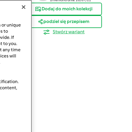
Dodaj do moich kolekcji
podziel się przepisem
a or unique
es to
Stwórz wariant
ide. If
t to you.
t any time
ces will
.
ification.
 content,