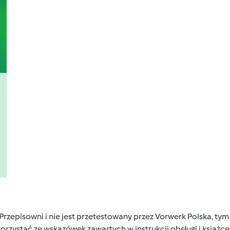
 Przepisowni i nie jest przetestowany przez Vorwerk Polska, 
orzystać ze wskazówek zawartych w instrukcji obsługi i książ