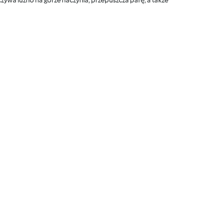
ywa luźno na górze naczynia, przepuszcza parę, a także