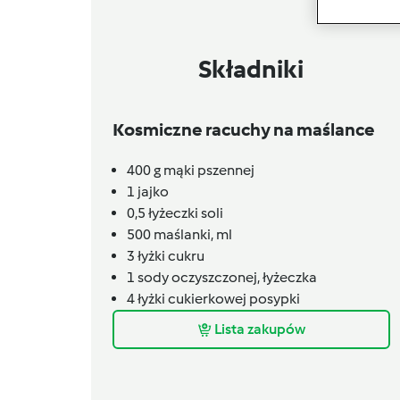
Składniki
Kosmiczne racuchy na maślance
400
g
mąki pszennej
1
jajko
0,5
łyżeczki
soli
500
maślanki,
ml
3
łyżki
cukru
1
sody oczyszczonej,
łyżeczka
4
łyżki
cukierkowej posypki
Lista zakupów