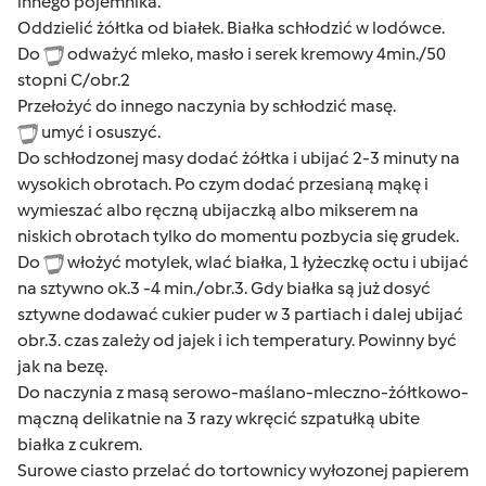
innego pojemnika.
Oddzielić żółtka od białek. Białka schłodzić w lodówce.
Do
odważyć mleko, masło i serek kremowy 4min./50
stopni C/obr.2
Przełożyć do innego naczynia by schłodzić masę.
umyć i osuszyć.
Do schłodzonej masy dodać żółtka i ubijać 2-3 minuty na
wysokich obrotach. Po czym dodać przesianą mąkę i
wymieszać albo ręczną ubijaczką albo mikserem na
niskich obrotach tylko do momentu pozbycia się grudek.
Do
włożyć motylek, wlać białka, 1 łyżeczkę octu i ubijać
na sztywno ok.3 -4 min./obr.3. Gdy białka są już dosyć
sztywne dodawać cukier puder w 3 partiach i dalej ubijać
obr.3. czas zależy od jajek i ich temperatury. Powinny być
jak na bezę.
Do naczynia z masą serowo-maślano-mleczno-żółtkowo-
mączną delikatnie na 3 razy wkręcić szpatułką ubite
białka z cukrem.
Surowe ciasto przelać do tortownicy wyłozonej papierem