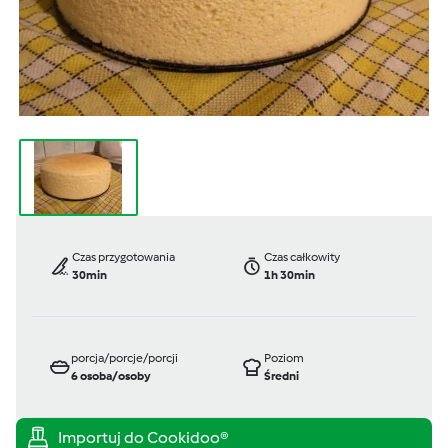
Czas przygotowania
Czas całkowity
30min
1h 30min
porcja/porcje/porcji
Poziom
6
osoba/osoby
Średni