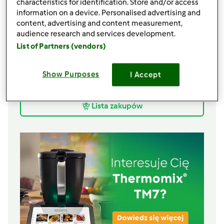
characteristics for identification. Store and/or access
50
gramów
masła,
niesolonego
information on a device. Personalised advertising and
160
gramów
serka kremowego,
typu Philadelphia
content, advertising and content measurement,
lub Mascarpone lub sernikowy twaróg Deluxe z
audience research and services development.
Lidla
List of Partners (vendors)
50
gramów
mąki pszennej,
przesianej ale może
być orkiszowa biała lub ziemniaczana
Show Purposes
I Accept
75
gramów
cukru
1
łyżeczek
octu
Lista zakupów