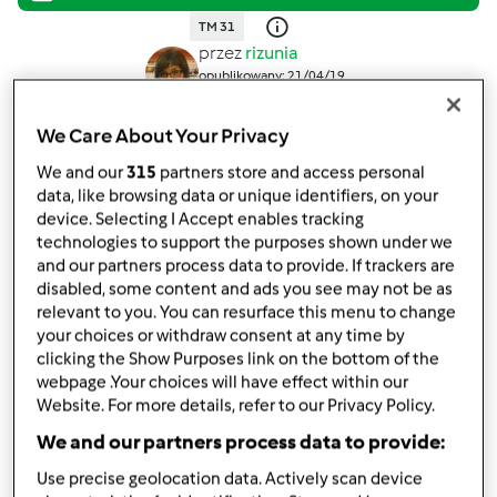
TM 31
przez
rizunia
opublikowany: 21/04/19
zmieniono dnia: 27/04/19
Dodaj do moich kolekcji
We Care About Your Privacy
We and our
315
partners store and access personal
podziel się przepisem
data, like browsing data or unique identifiers, on your
Stwórz wariant
device. Selecting I Accept enables tracking
technologies to support the purposes shown under we
and our partners process data to provide. If trackers are
disabled, some content and ads you see may not be as
relevant to you. You can resurface this menu to change
your choices or withdraw consent at any time by
clicking the Show Purposes link on the bottom of the
Składniki
webpage .Your choices will have effect within our
Website. For more details, refer to our Privacy Policy.
Japanese Cotton Cheesecake
We and our partners process data to provide:
6
porcji
jajko,
duże
Use precise geolocation data. Actively scan device
60
gramów
mleka,
pełnotłustego