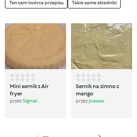
Ten sam twórca przepisu
Takie same składniki
Mini sernik z Air
Sernik na zimno z
fryer
mango
przez
Sigmal
przez
joasaw