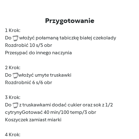
Przygotowanie
1 Krok:
Do
włożyć połamaną tabiczkę białej czekolady
Rozdrobić 10 s/5 obr
Przesypać do innego naczynia
2 Krok:
Do
włożyć umyte truskawki
Rozdrobnić 6 s/6 obr
3 Krok:
Do
z truskawkami dodać cukier oraz sok z 1/2
cytrynyGotować 40 min/100 temp/3 obr
Koszyczek zamiast miarki
4 Krok: