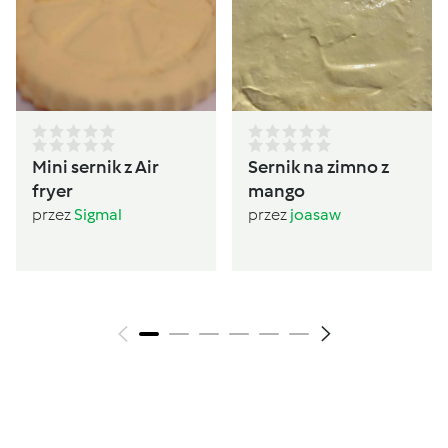
Mini sernik z Air
Sernik na zimno z
fryer
mango
przez
Sigmal
przez
joasaw