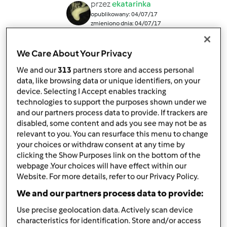
przez
ekatarinka
opublikowany: 04/07/17
zmieniono dnia: 04/07/17
Dodaj do moich kolekcji
We Care About Your Privacy
podziel się przepisem
We and our
313
partners store and access personal
Stwórz wariant
data, like browsing data or unique identifiers, on your
device. Selecting I Accept enables tracking
technologies to support the purposes shown under we
and our partners process data to provide. If trackers are
disabled, some content and ads you see may not be as
relevant to you. You can resurface this menu to change
your choices or withdraw consent at any time by
Składniki
clicking the Show Purposes link on the bottom of the
webpage .Your choices will have effect within our
Dżem truskawkowy z białą czekoladą
Website. For more details, refer to our Privacy Policy.
1
kg truskawek
We and our partners process data to provide:
250
g cukru
Use precise geolocation data. Actively scan device
1/2
cytryny
characteristics for identification. Store and/or access
1
tabliczka białej czekolady