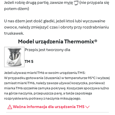
Jeżeli robię drugą partię, zawsze myję
(nie przypala się
potem dżem)
U nas dżem jest dość gładki, jeżeli ktoś lubi wyczuwalne
owoce, należy zmiejszyć czas i obroty przy rozdrabnianiu
truskawek.
Model urządzenia Thermomix®
Przepis jest tworzony dla
TM 5
Jeżeli używasz miarki TM6 w swoim urządzeniu TM5:
W przypadku gotowania (duszenia) w temperaturze 95°C i wyższej
zamiast miarki TM6, należy zawsze używać koszyczka, ponieważ
miarka TM6 szczelnie zamyka pokrywę. Koszyczek spoczywa luźno
na górze naczynia, przepuszcza parę, a także zapobiega
rozpryskiwaniu potrawy z naczynia miksującego.
Ważna informacja dla urządzenia TM5