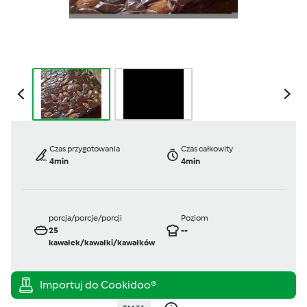
Czas przygotowania
Czas całkowity
4min
4min
porcja/porcje/porcji
Poziom
25
--
kawałek/kawałki/kawałków