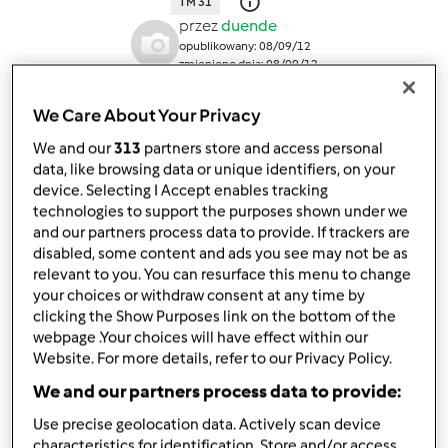
TM 31
przez
duende
opublikowany: 08/09/12
zmieniono dnia: 08/09/12
Dodaj do moich kolekcji
We Care About Your Privacy
podziel się przepisem
We and our
313
partners store and access personal
Stwórz wariant
data, like browsing data or unique identifiers, on your
device. Selecting I Accept enables tracking
technologies to support the purposes shown under we
and our partners process data to provide. If trackers are
disabled, some content and ads you see may not be as
relevant to you. You can resurface this menu to change
your choices or withdraw consent at any time by
Składniki
clicking the Show Purposes link on the bottom of the
webpage .Your choices will have effect within our
100
g
mleka
Website. For more details, refer to our Privacy Policy.
150
g
cukru
We and our partners process data to provide:
1
opakowania
mleka w proszku,
obojętne, czy
granulowanego czy nie
Use precise geolocation data. Actively scan device
1
opakowania
margaryna
characteristics for identification. Store and/or access