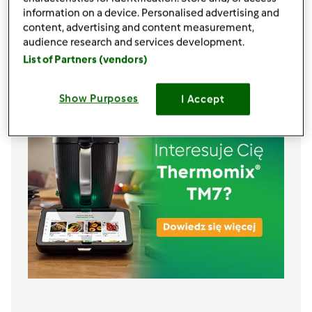
3
łyżki
gorzkiego kakao
information on a device. Personalised advertising and
content, advertising and content measurement,
1
garść orzechów laskowych lub migdałów
audience research and services development.
rodzynki
List of Partners (vendors)
Lista zakupów
Show Purposes
I Accept