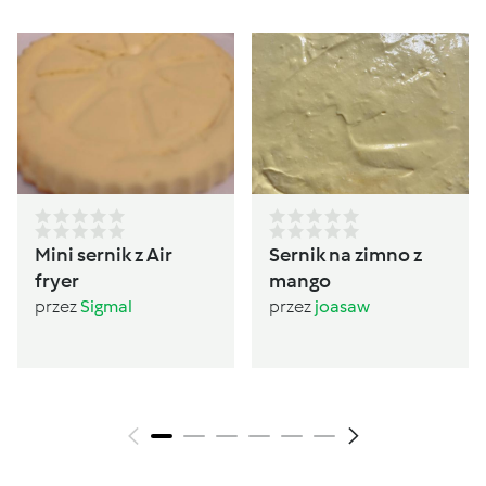
Mini sernik z Air
Sernik na zimno z
fryer
mango
przez
Sigmal
przez
joasaw