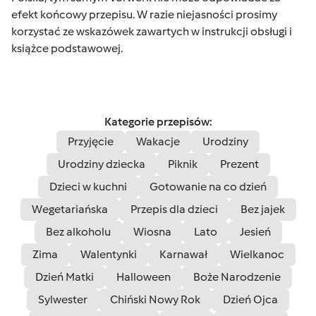
efekt końcowy przepisu. W razie niejasności prosimy
korzystać ze wskazówek zawartych w instrukcji obsługi i
książce podstawowej.
Kategorie przepisów:
Przyjęcie
Wakacje
Urodziny
Urodziny dziecka
Piknik
Prezent
Dzieci w kuchni
Gotowanie na co dzień
Wegetariańska
Przepis dla dzieci
Bez jajek
Bez alkoholu
Wiosna
Lato
Jesień
Zima
Walentynki
Karnawał
Wielkanoc
Dzień Matki
Halloween
Boże Narodzenie
Sylwester
Chiński Nowy Rok
Dzień Ojca