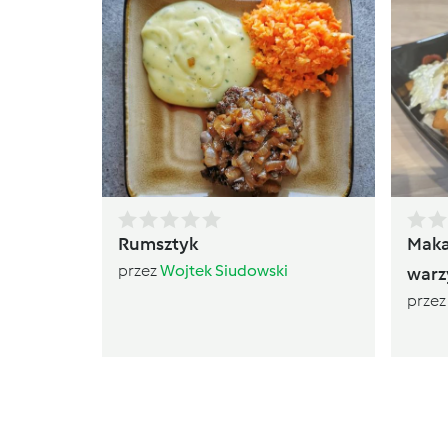
Rumsztyk
Maka
przez
Wojtek Siudowski
warz
prze