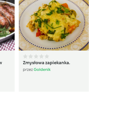
pulpety/
pomido
przez
lis
w
Zmysłowa zapiekanka.
przez
Goldenik