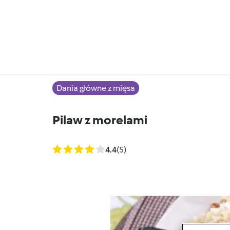
Dania główne z mięsa
Pilaw z morelami
4.4
(5)