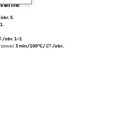
wanie
/obr. 5
.
 1
.
/obr. 1-2
.
grzewać
3 min/100°C/
/obr.
.