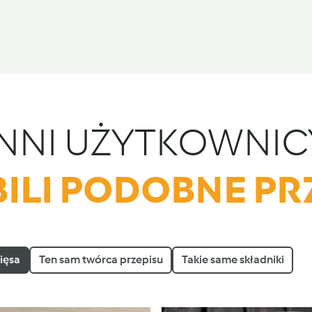
INNI UŻYTKOWNIC
ILI PODOBNE PR
ięsa
Ten sam twórca przepisu
Takie same składniki