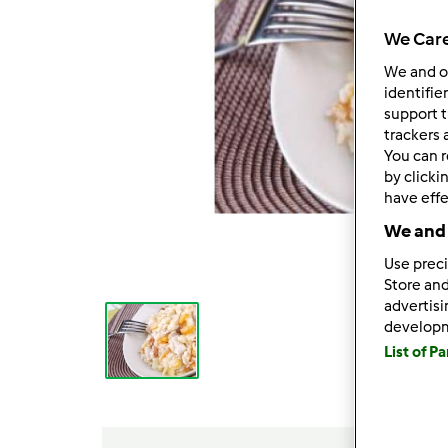
We Care
We and 
identifie
support t
trackers 
You can r
by clicki
have effe
We and 
Use preci
Store and
advertis
develop
List of P