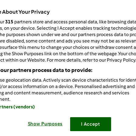
Czas całkowity
0min
 About Your Privacy
our
315
partners store and access personal data, like browsing dat
rs, on your device. Selecting I Accept enables tracking technologi
porcja/porcje/porcji
he purposes shown under we and our partners process data to prov
4
porcja/porcje/porcji
are disabled, some content and ads you see may not be as relevan
esurface this menu to change your choices or withdraw consent a
ng the Show Purposes link on the bottom of the webpage .Your choi
ct within our Website. For more details, refer to our Privacy Policy
Poziom
our partners process data to provide:
Łatwy
se geolocation data. Actively scan device characteristics for ident
/or access information on a device. Personalised advertising and
ing and content measurement, audience research and services
ment.
artners (vendors)
Show Purposes
I Accept