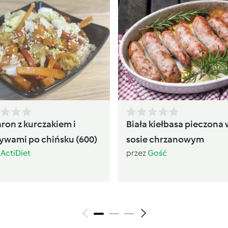
ron z kurczakiem i
Biała kiełbasa pieczona 
ywami po chińsku (600)
sosie chrzanowym
z
ActiDiet
przez
Gość