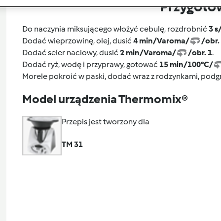
Przygoto
Do naczynia miksującego włożyć cebulę, rozdrobnić
3 s
Dodać wieprzowinę, olej, dusić
4 min/Varoma/
/obr.
Dodać seler naciowy, dusić
2 min/Varoma/
/obr. 1
.
Dodać ryż, wodę i przyprawy, gotować
15 min/100°C/
Morele pokroić w paski, dodać wraz z rodzynkami, pod
Model urządzenia Thermomix®
Przepis jest tworzony dla
TM 31