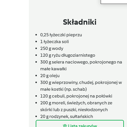
Składniki
0,25
łyżeczki
pieprzu
1 łyżeczka soli
250
g
wody
120
g
ryżu długoziarnistego
300
g
selera naciowego,
pokrojonego na
małe kawałki
20
g
oleju
300
g
wieprzowiny,
chudej, pokrojonej w
małe kostki (np. schab)
120
g
cebuli,
pokrojonej na połówki
200
g
moreli,
świeżych, obranych ze
skórki lub z puszki, niesłodzonych
20
g
rodzynek,
sułtańskich
Lista zakupów