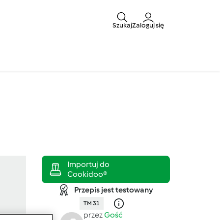
Szukaj
Zaloguj się
Przepis jest testowany
TM 31
przez
Gość