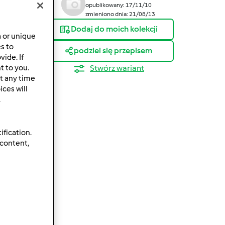
opublikowany: 17/11/10
zmieniono dnia: 21/08/13
Dodaj do moich kolekcji
a or unique
es to
podziel się przepisem
ide. If
Stwórz wariant
t to you.
t any time
ces will
.
ification.
 content,