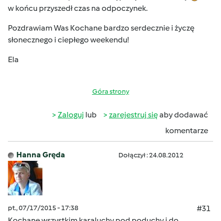
w końcu przyszedł czas na odpoczynek.
Pozdrawiam Was Kochane bardzo serdecznie i życzę
słonecznego i ciepłego weekendu!
Ela
Góra strony
Zaloguj
lub
zarejestruj się
aby dodawać
komentarze
Hanna Gręda
Dołączył : 24.08.2012
pt., 07/17/2015 - 17:38
#31
Kochane wszystkim
karaluchy pod poduchy i do