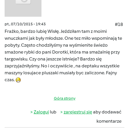
pt., 07/10/2015 - 19:43
#18
Frażko, bardzo lubię Wisłę. Jeździłam tam z moimi
wnuczkami jak były młodsze. One tez miło wspominają te
pobyty. Często chodziłyśmy na wyśmienite świeżo
smażone rybki do pani Dorotki, która ma smażalnię przy
targowisku. Czy ona jeszcze istnieje? Bardzo się
zaprzyjaźniłyśmy. No i oczywiście , na deptaku wszystkie
maszyny losujace pluszaki musiały byc zaliczone. Fajny
czas.
Góra strony
Zaloguj
lub
zarejestruj się
aby dodawać
komentarze