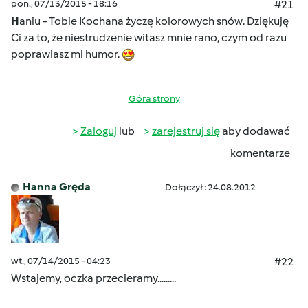
pon., 07/13/2015 - 18:16
#21
H
aniu - Tobie Kochana życzę kolorowych snów. Dziękuję
Ci za to, że niestrudzenie witasz mnie rano, czym od razu
poprawiasz mi humor.
Góra strony
Zaloguj
lub
zarejestruj się
aby dodawać
komentarze
Hanna Gręda
Dołączył : 24.08.2012
wt., 07/14/2015 - 04:23
#22
Wstajemy, oczka przecieramy.........