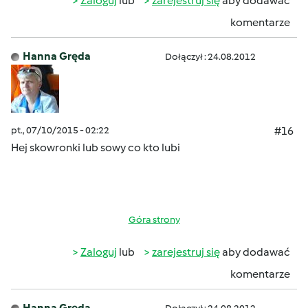
Zaloguj
lub
zarejestruj się
aby dodawać
komentarze
Hanna Gręda
Dołączył : 24.08.2012
pt., 07/10/2015 - 02:22
#16
Hej skowronki
lub sowy co kto lubi
Góra strony
Zaloguj
lub
zarejestruj się
aby dodawać
komentarze
Hanna Gręda