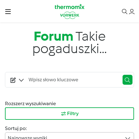
Przejdź do treści
Forum
Takie
pogaduszki...
Rozszerz wyszukiwanie
Filtry
Sortuj po:
Najnowsze wyniki