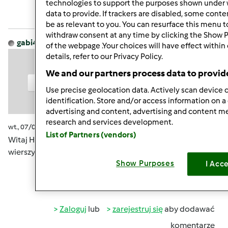
Zaloguj
lub
zarejestruj się
aby dodawać
technologies to support the purposes shown under 
data to provide. If trackers are disabled, some cont
komentarze
be as relevant to you. You can resurface this menu 
withdraw consent at any time by clicking the Show 
gabi49
Dołączył : 29.04.2011
of the webpage .Your choices will have effect within
details, refer to our Privacy Policy.
We and our partners process data to provid
Use precise geolocation data. Actively scan device c
identification. Store and/or access information on a
advertising and content, advertising and content 
research and services development.
wt., 07/07/2015 - 09:43
#9
List of Partners (vendors)
Witaj Haniu, samotnie "walczysz". Piękne te Twoje obrazki i
wierszyki
Show Purposes
I Acc
Góra strony
Zaloguj
lub
zarejestruj się
aby dodawać
komentarze