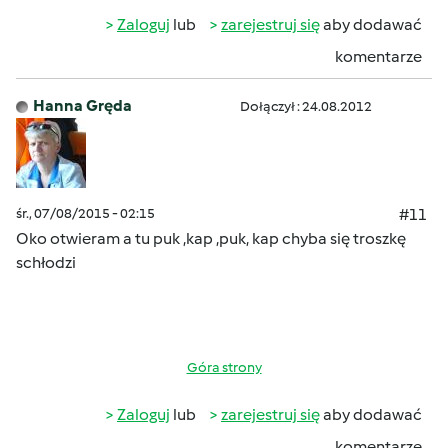
Zaloguj
lub
zarejestruj się
aby dodawać
komentarze
Hanna Gręda
Dołączył : 24.08.2012
śr., 07/08/2015 - 02:15
#11
Oko otwieram a tu puk ,kap ,puk, kap
chyba się troszkę
schłodzi
Góra strony
Zaloguj
lub
zarejestruj się
aby dodawać
komentarze