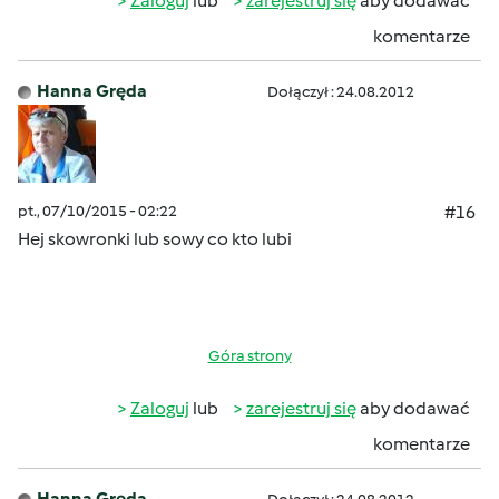
Zaloguj
lub
zarejestruj się
aby dodawać
komentarze
Hanna Gręda
Dołączył : 24.08.2012
pt., 07/10/2015 - 02:22
#16
Hej skowronki
lub sowy co kto lubi
Góra strony
Zaloguj
lub
zarejestruj się
aby dodawać
komentarze
Hanna Gręda