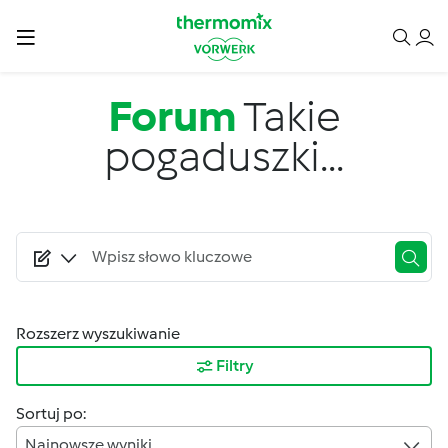
Przejdź do treści
Forum
Takie
pogaduszki...
Rozszerz wyszukiwanie
Filtry
Sortuj po:
Najnowsze wyniki