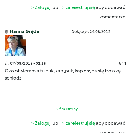
Zaloguj
lub
zarejestruj się
aby dodawać
komentarze
Hanna Gręda
Dołączył : 24.08.2012
śr., 07/08/2015 - 02:15
#11
Oko otwieram a tu puk ,kap ,puk, kap
chyba się troszkę
schłodzi
Góra strony
Zaloguj
lub
zarejestruj się
aby dodawać
komentarze