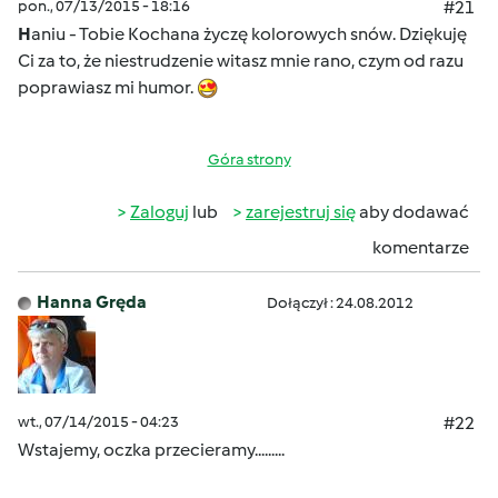
pon., 07/13/2015 - 18:16
#21
H
aniu - Tobie Kochana życzę kolorowych snów. Dziękuję
Ci za to, że niestrudzenie witasz mnie rano, czym od razu
poprawiasz mi humor.
Góra strony
Zaloguj
lub
zarejestruj się
aby dodawać
komentarze
Hanna Gręda
Dołączył : 24.08.2012
wt., 07/14/2015 - 04:23
#22
Wstajemy, oczka przecieramy.........