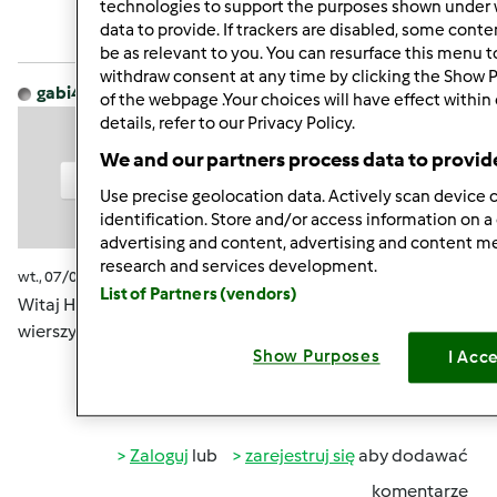
Zaloguj
lub
zarejestruj się
aby dodawać
technologies to support the purposes shown under 
data to provide. If trackers are disabled, some cont
komentarze
be as relevant to you. You can resurface this menu 
withdraw consent at any time by clicking the Show 
gabi49
Dołączył : 29.04.2011
of the webpage .Your choices will have effect within
details, refer to our Privacy Policy.
We and our partners process data to provid
Use precise geolocation data. Actively scan device c
identification. Store and/or access information on a
advertising and content, advertising and content 
research and services development.
wt., 07/07/2015 - 09:43
#9
List of Partners (vendors)
Witaj Haniu, samotnie "walczysz". Piękne te Twoje obrazki i
wierszyki
Show Purposes
I Acc
Góra strony
Zaloguj
lub
zarejestruj się
aby dodawać
komentarze