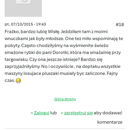
pt., 07/10/2015 - 19:43
#18
Frażko, bardzo lubię Wisłę. Jeździłam tam z moimi
wnuczkami jak były młodsze. One tez miło wspominają te
pobyty. Często chodziłyśmy na wyśmienite świeżo
smażone rybki do pani Dorotki, która ma smażalnię przy
targowisku. Czy ona jeszcze istnieje? Bardzo się
zaprzyjaźniłyśmy. No i oczywiście , na deptaku wszystkie
maszyny losujace pluszaki musiały byc zaliczone. Fajny
czas.
Góra strony
Zaloguj
lub
zarejestruj się
aby dodawać
komentarze