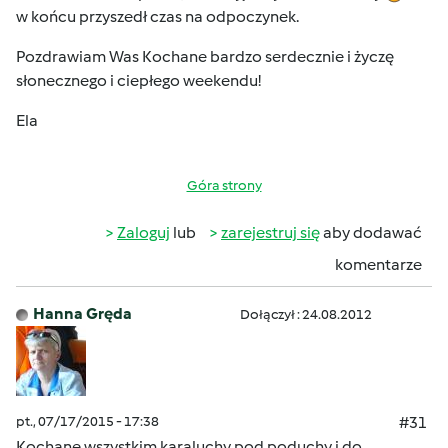
w końcu przyszedł czas na odpoczynek.
Pozdrawiam Was Kochane bardzo serdecznie i życzę
słonecznego i ciepłego weekendu!
Ela
Góra strony
Zaloguj
lub
zarejestruj się
aby dodawać
komentarze
Hanna Gręda
Dołączył : 24.08.2012
pt., 07/17/2015 - 17:38
#31
Kochane wszystkim
karaluchy pod poduchy i do