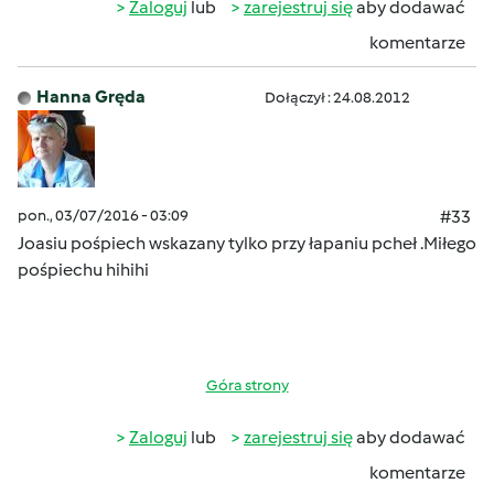
Zaloguj
lub
zarejestruj się
aby dodawać
komentarze
Hanna Gręda
Dołączył : 24.08.2012
pon., 03/07/2016 - 03:09
#33
Joasiu pośpiech wskazany tylko przy łapaniu pcheł .Miłego
pośpiechu hihihi
Góra strony
Zaloguj
lub
zarejestruj się
aby dodawać
komentarze