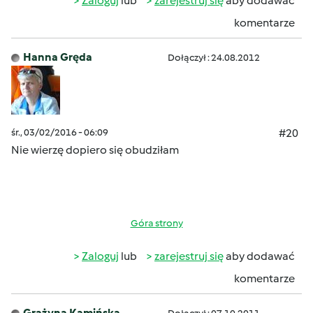
Zaloguj
lub
zarejestruj się
aby dodawać
komentarze
Hanna Gręda
Dołączył : 24.08.2012
śr., 03/02/2016 - 06:09
#20
Nie wierzę dopiero się obudziłam
Góra strony
Zaloguj
lub
zarejestruj się
aby dodawać
komentarze
Grażyna Kamińska