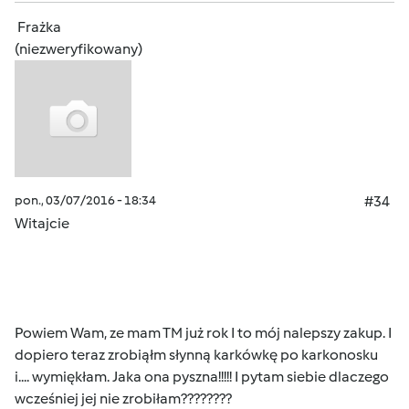
Frażka
(niezweryfikowany)
pon., 03/07/2016 - 18:34
#34
Witajcie
Powiem Wam, ze mam TM już rok I to mój nalepszy zakup. I
dopiero teraz zrobiąłm słynną karkówkę po karkonosku
i.... wymiękłam. Jaka ona pyszna!!!!! I pytam siebie dlaczego
wcześniej jej nie zrobiłam????????