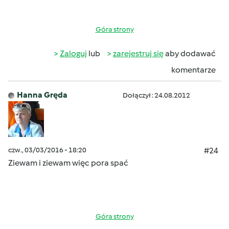
Góra strony
Zaloguj
lub
zarejestruj się
aby dodawać
komentarze
Hanna Gręda
Dołączył : 24.08.2012
czw., 03/03/2016 - 18:20
#24
Ziewam i ziewam więc pora spać
Góra strony