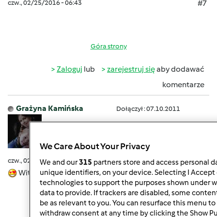
czw., 02/25/2016 - 06:43
#7
Góra strony
Zaloguj
lub
zarejestruj się
aby dodawać
komentarze
Grażyna Kamińska
Dołączył : 07.10.2011
We Care About Your Privacy
czw., 02/25/2016 - 08:35
#8
We and our
315
partners store and access personal da
Witam serdecznie
unique identifiers, on your device. Selecting I Accept
technologies to support the purposes shown under w
data to provide. If trackers are disabled, some conte
be as relevant to you. You can resurface this menu to
withdraw consent at any time by clicking the Show P