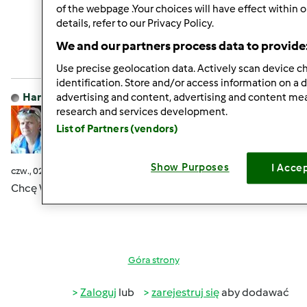
of the webpage .Your choices will have effect within 
Góra strony
details, refer to our Privacy Policy.
Zaloguj
lub
zarejestruj się
aby dodawać
We and our partners process data to provide
komentarze
Use precise geolocation data. Actively scan device cha
identification. Store and/or access information on a 
Hanna Gręda
advertising and content, advertising and content m
Dołączył : 24.08.2012
research and services development.
List of Partners (vendors)
Show Purposes
I Acce
czw., 02/25/2016 - 17:02
#9
Chcę Wam powiedzieć Dobry Wieczór i Dobranoc
Góra strony
Zaloguj
lub
zarejestruj się
aby dodawać