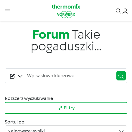
Przejdź do treści
Forum
Takie
pogaduszki...
Rozszerz wyszukiwanie
Filtry
Sortuj po:
Najnowsze wyniki