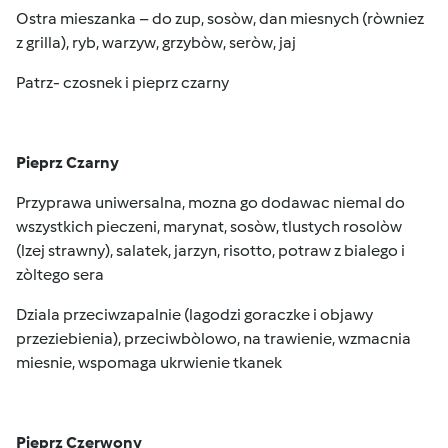
Ostra mieszanka – do zup, sosòw, dan miesnych (ròwniez
z grilla), ryb, warzyw, grzybòw, seròw, jaj
Patrz- czosnek i pieprz czarny
Pieprz Czarny
Przyprawa uniwersalna, mozna go dodawac niemal do
wszystkich pieczeni, marynat, sosòw, tlustych rosolòw
(lzej strawny), salatek, jarzyn, risotto, potraw z bialego i
zòltego sera
Dziala przeciwzapalnie (lagodzi goraczke i objawy
przeziebienia), przeciwbòlowo, na trawienie, wzmacnia
miesnie, wspomaga ukrwienie tkanek
Pieprz Czerwony