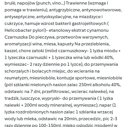
brulè, napojòw (punch, vino…) Trawienne (wzmaga i
pomaga w trawieniu), antygrzybiczne, antynowotworowe,
antyseptyczne, antyoksydacyjne, na miazdzyce i
cukrzyce, hamuje wzrost bakterii gastrojelitowych (
Helicobacter pylori)- etanolowy ekstrat cynamonu
Czarnuszka Do pieczywa, przetworòw warzywnych,
aromatyzacji wina, miesa, kapusty Na przeziebienia,
kaszel, chore zatoki (miòd czarnuszkowy- 1 lyzka miodu +
1 lyzeczka czarnuszki + 1 lyzeczka wina lub wòdki 40%,
wymieszac- 2 razy dziennie po 1 lyzce), do przemywania
schorzalych i bolacych miejsc, do wcierania na
reumatyzm, miesniobòle, kontuzje sportowe, miesniobòle
(pòl szklanki mielonych nasion zalac 250ml alkoholu 40%,
odstawic na 7 dni, przefiltrowac, wcierac nalewke), na
tradzik, luszczyce, wypryski- do przemywania ( 1 lyzka
nalewki + 200ml wody mineralnej, wymieszac), napar (1
lyzka rozdrobnionych nasion zalac 1 szklanka wrzacej
wody lub mleka, odstawic na 20min, przecedzic, pic 2-3
razy dziennie po 100-150ml, mleko oslodzic miodem) w