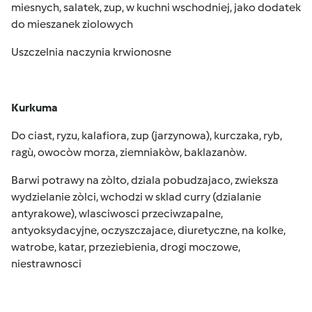
miesnych, salatek, zup, w kuchni wschodniej, jako dodatek
do mieszanek ziolowych
Uszczelnia naczynia krwionosne
Kurkuma
Do ciast, ryzu, kalafiora, zup (jarzynowa), kurczaka, ryb,
ragù, owocòw morza, ziemniakòw, baklazanòw.
Barwi potrawy na zòlto, dziala pobudzajaco, zwieksza
wydzielanie zòlci, wchodzi w sklad curry (dzialanie
antyrakowe), wlasciwosci przeciwzapalne,
antyoksydacyjne, oczyszczajace, diuretyczne, na kolke,
watrobe, katar, przeziebienia, drogi moczowe,
niestrawnosci