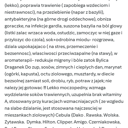
(lekko), poprawia trawienie ( zapobiega wzdeciom i
niestrawnosci), na przeziebienie (napar z bazylii),
antybakteryjna (na gòrne drogi oddechowe), obniza
goraczke, na infekcje gardla, suszona bazylia na bòl glowy
(listki zalac wrzaca woda, ostudzic, zamoczyc w niej gaze i
przylozyc do czola), sok+odrobina miodu- rozgrzewa,
dziala uspokajajaco ( na stres, przemeczenie i
bezsennosc), wlasciwosci przeciwzapalne (na stawy), w
aromaterapii- redukuje migreny i bòle zatok Bylica
Draganek Do zup, sosòw, zimnych i cieplych dan, marynat
(ogòrki, kapusta), octu ziolowego, musztardy, w diecie
bezsolnej zamiast soli, drobiu, ryb, potraw z jajek; nie
nalezy jej gotowac !!! Lekko moczopedny, wzmaga
wydzielanie sokòw trawiennych, uzupelnia brak witaminy
A, stosowany przy kuracjach wzmacniajacych ( ze wzgledu
na slabe dzialanie, jest stosowana najczesciej w
mieszankach ziolowych) Cebula (Dako . Rawska. Wolska.
Zytawska. Dymka. Hilton. Clipper. Amigo. Czerniakowska,