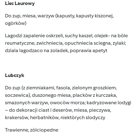
Lisc Laurowy
Do zup, miesa, warzyw (kapusty, kapusty kiszonej,
ogòrkòw)
Lagodzi zapalenie oskrzeli, suchy kaszel, olejek- na bòle
reumatyczne, zwichniecia, opuchniecia sciegna, zylaki;
dziala lagodzaco na zoladek, poprawia apetyt
Lubczyk
Do zup (z ziemniakami, fasola, zielonym groszkiem,
soczewica), duszonego miesa, plackòw z kurczaka,
smazonych warzyw, owocòw morza; kadryzowane lodygi
– do dekoracji ciast i deseròw, miesa, pieczywa,
krakersòw, herbatnikòw, niektòrych slodyczy
Trawienne, zòlciopedne