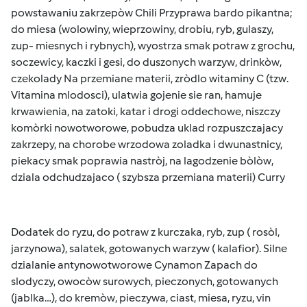
powstawaniu zakrzepòw Chili Przyprawa bardo pikantna;
do miesa (wolowiny, wieprzowiny, drobiu, ryb, gulaszy,
zup- miesnych i rybnych), wyostrza smak potraw z grochu,
soczewicy, kaczki i gesi, do duszonych warzyw, drinkòw,
czekolady Na przemiane materii, zròdlo witaminy C (tzw.
Vitamina mlodosci), ulatwia gojenie sie ran, hamuje
krwawienia, na zatoki, katar i drogi oddechowe, niszczy
komòrki nowotworowe, pobudza uklad rozpuszczajacy
zakrzepy, na chorobe wrzodowa zoladka i dwunastnicy,
piekacy smak poprawia nastròj, na lagodzenie bòlòw,
dziala odchudzajaco ( szybsza przemiana materii) Curry
Dodatek do ryzu, do potraw z kurczaka, ryb, zup ( rosòl,
jarzynowa), salatek, gotowanych warzyw ( kalafior). Silne
dzialanie antynowotworowe Cynamon Zapach do
slodyczy, owocòw surowych, pieczonych, gotowanych
(jablka…), do kremòw, pieczywa, ciast, miesa, ryzu, vin