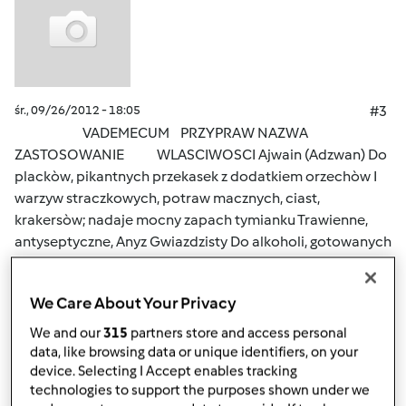
śr., 09/26/2012 - 18:05
#3
VADEMECUM PRZYPRAW NAZWA
ZASTOSOWANIE WLASCIWOSCI Ajwain (Adzwan) Do
plackòw, pikantnych przekasek z dodatkiem orzechòw I
warzyw straczkowych, potraw macznych, ciast,
krakersòw; nadaje mocny zapach tymianku Trawienne,
antyseptyczne, Anyz Gwiazdzisty Do alkoholi, gotowanych
jarzyn (czerwona kapusta, marchew, szpinak, buraki),
dziczyzny, sosòw miesnych, kompotòw,
We Care About Your Privacy
piernikòw,pieczywa, slodkiego ryzu, kuchni indyjskiej,
cukierkòw, budyniòw, sosòw z ryb, owocòw morza,
We and our
315
partners store and access personal
ponczòw, syropòw Trawienne, na gazy i wzdecia, kolki u
data, like browsing data or unique identifiers, on your
device. Selecting I Accept enables tracking
dzieci, lagodzi nudnosci i niestrawnosci u osòb starszych,
technologies to support the purposes shown under we
antyspazmatyczne, na bòle menstruacyjne, astme,