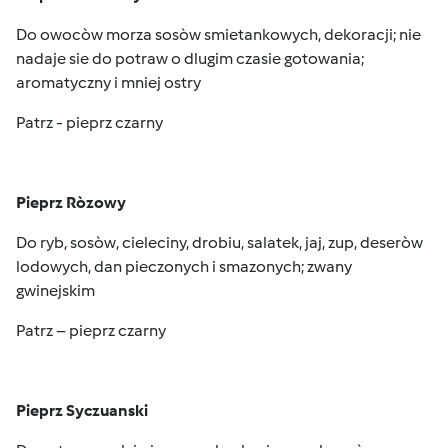
Do owocòw morza sosòw smietankowych, dekoracji; nie
nadaje sie do potraw o dlugim czasie gotowania;
aromatyczny i mniej ostry
Patrz - pieprz czarny
Pieprz Ròzowy
Do ryb, sosòw, cieleciny, drobiu, salatek, jaj, zup, deseròw
lodowych, dan pieczonych i smazonych; zwany
gwinejskim
Patrz – pieprz czarny
Pieprz Syczuanski