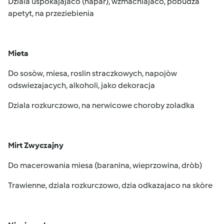
Dziala uspokajajaco (napar), wzmacniajaco, pobudza
apetyt, na przeziebienia
Mieta
Do sosòw, miesa, roslin straczkowych, napojòw
odswiezajacych, alkoholi, jako dekoracja
Dziala rozkurczowo, na nerwicowe choroby zoladka
Mirt Zwyczajny
Do macerowania miesa (baranina, wieprzowina, dròb)
Trawienne, dziala rozkurczowo, dzia odkazajaco na skòre