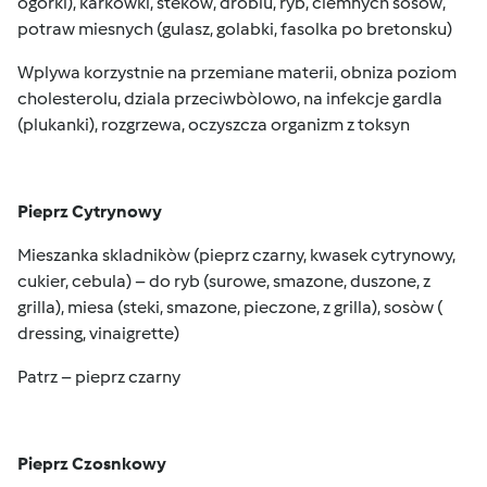
ogòrki), karkòwki, stekòw, drobiu, ryb, ciemnych sosòw,
potraw miesnych (gulasz, golabki, fasolka po bretonsku)
Wplywa korzystnie na przemiane materii, obniza poziom
cholesterolu, dziala przeciwbòlowo, na infekcje gardla
(plukanki), rozgrzewa, oczyszcza organizm z toksyn
Pieprz Cytrynowy
Mieszanka skladnikòw (pieprz czarny, kwasek cytrynowy,
cukier, cebula) – do ryb (surowe, smazone, duszone, z
grilla), miesa (steki, smazone, pieczone, z grilla), sosòw (
dressing, vinaigrette)
Patrz – pieprz czarny
Pieprz Czosnkowy