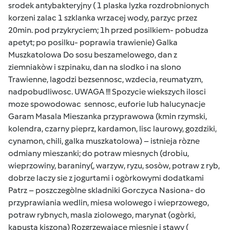
srodek antybakteryjny ( 1 plaska lyzka rozdrobnionych
korzeni zalac 1 szklanka wrzacej wody, parzyc przez
20min. pod przykryciem; 1h przed posilkiem- pobudza
apetyt; po posilku- poprawia trawienie) Galka
Muszkatolowa Do sosu beszamelowego, dan z
ziemniakòw i szpinaku, dan na slodko i na slono
Trawienne, lagodzi bezsennosc, wzdecia, reumatyzm,
nadpobudliwosc. UWAGA !!! Spozycie wiekszych ilosci
moze spowodowac sennosc, euforie lub halucynacje
Garam Masala Mieszanka przyprawowa (kmin rzymski,
kolendra, czarny pieprz, kardamon, lisc laurowy, gozdziki,
cynamon, chili, galka muszkatolowa) – istnieja ròzne
odmiany mieszanki; do potraw miesnych (drobiu,
wieprzowiny, baraniny(, warzyw, ryzu, sosòw, potraw z ryb,
dobrze laczy sie z jogurtami i ogòrkowymi dodatkami
Patrz – poszczegòlne skladniki Gorczyca Nasiona- do
przyprawiania wedlin, miesa wolowego i wieprzowego,
potraw rybnych, masla ziolowego, marynat (ogòrki,
kapusta kiszona) Rozgrzewajace miesnie i stawy (