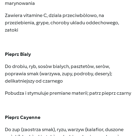
marynowania
Zawiera vitamine C, dziala przeciwbòlowo, na
przeziebienia, grype, choroby ukladu oddechowego,
zatoki
Pieprz Bialy
Do drobiu, ryb, sosòw bialych, pasztetòw, seròw,
poprawia smak (warzywa, zupy, podroby, desery);
delikatniejszy od czarnego
Pobudza i stymuluje premiane materii; patrz pieprz czarny
Pieprz Cayenne
Do zup (zaostrza smak), ryzu, warzyw (kalafior, duszone