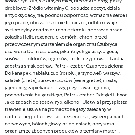
sosòw, ryb, zup, siekanych mies, farszòw (pierogi,pasty
drobiowe) Zròdlo witaminy C, pobudza apetyt, dziala
antyoksydacyjnie, podnosi odpornosc, wzmacnia serce i
jego prace, obniza cisnienie tetniczne, odblokowuje
system zylny z nadmiaru cholesterolu, poprawia prace
zoladka i jelit, regeneruje komòrki, chroni przed
przedwczesnym starzeniem sie organizmu Czubryca
czerwona Do mies, leczo, pikantnych gulaszy, bigosu,
sosòw, pomidoròw, ogòrkòw, jajek; przyprawa pikantna,
zaostrza smak potraw. Patrz - czaber Czubryca zielona
Do kanapek, nabialu, zup (rosolu, jarzynowej), warzyw,
salatek (z feta), suròwek, sosòw (venaigrette), masla,
jajecznicy, zapiekanek, pizzy; przyprawa lagodna,
pochodzenia bulgarskiego, Patrz - czaber Dziegiel Litwor
Jako zapach do sosòw, ryb, alkoholi Ulatwia i przyspiesza
trawienie, usuwa nagromadzone gazy, zalecany w
nadmiernej pobudliwosci, bezsennosci, wyczerpaniach
nerwowych, bòlach glowy, oslabieniach, oczyszcza
organizm ze zbednych produktòw przemiany materii,