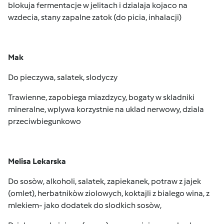
blokuja fermentacje w jelitach i dzialaja kojaco na
wzdecia, stany zapalne zatok (do picia, inhalacji)
Mak
Do pieczywa, salatek, slodyczy
Trawienne, zapobiega miazdzycy, bogaty w skladniki
mineralne, wplywa korzystnie na uklad nerwowy, dziala
przeciwbiegunkowo
Melisa Lekarska
Do sosòw, alkoholi, salatek, zapiekanek, potraw z jajek
(omlet), herbatnikòw ziolowych, koktajli z bialego wina, z
mlekiem- jako dodatek do slodkich sosòw,