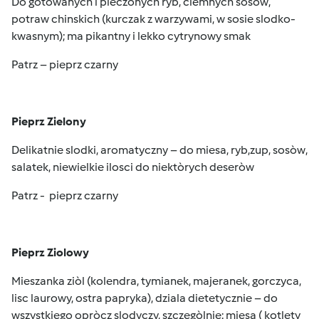
Do gotowanych i pieczonych ryb, ciemnych sosòw,
potraw chinskich (kurczak z warzywami, w sosie slodko-
kwasnym); ma pikantny i lekko cytrynowy smak
Patrz – pieprz czarny
Pieprz Zielony
Delikatnie slodki, aromatyczny – do miesa, ryb,zup, sosòw,
salatek, niewielkie ilosci do niektòrych deseròw
Patrz - pieprz czarny
Pieprz Ziolowy
Mieszanka ziòl (kolendra, tymianek, majeranek, gorczyca,
lisc laurowy, ostra papryka), dziala dietetycznie – do
wszystkiego opròcz slodyczy, szczegòlnie: miesa ( kotlety