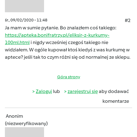
śr., 09/02/2020 - 11:48
#2
Ja mam w sumie pytanie. Bo znalazłem coś takiego:
https://apteka.bonifratrzy.pl/eliksir-z-kurkumy-
100ml.html
i nigdy wcześniej czegoś takiego nie
widziałem. W ogóle kupował ktoś kiedyś z was kurkumę w
aptece? jeśli tak to czym różni się od normalnej ze sklepu.
Góra strony
Zaloguj
lub
zarejestruj się
aby dodawać
komentarze
Anonim
(niezweryfikowany)