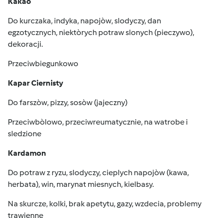
Kakao
Do kurczaka, indyka, napojòw, slodyczy, dan
egzotycznych, niektòrych potraw slonych (pieczywo),
dekoracji.
Przeciwbiegunkowo
Kapar Ciernisty
Do farszòw, pizzy, sosòw (jajeczny)
Przeciwbòlowo, przeciwreumatycznie, na watrobe i
sledzione
Kardamon
Do potraw z ryzu, slodyczy, cieplych napojòw (kawa,
herbata), win, marynat miesnych, kielbasy.
Na skurcze, kolki, brak apetytu, gazy, wzdecia, problemy
trawienne