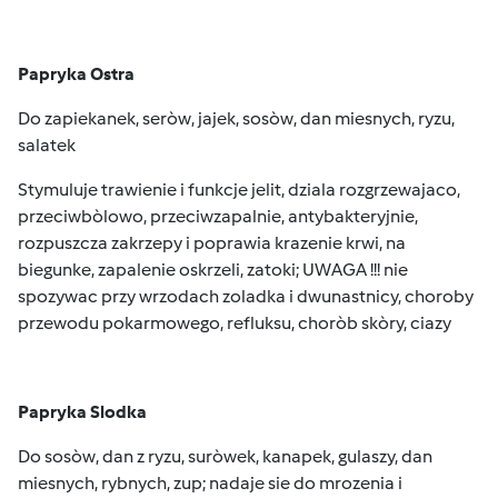
Papryka Ostra
Do zapiekanek, seròw, jajek, sosòw, dan miesnych, ryzu,
salatek
Stymuluje trawienie i funkcje jelit, dziala rozgrzewajaco,
przeciwbòlowo, przeciwzapalnie, antybakteryjnie,
rozpuszcza zakrzepy i poprawia krazenie krwi, na
biegunke, zapalenie oskrzeli, zatoki; UWAGA !!! nie
spozywac przy wrzodach zoladka i dwunastnicy, choroby
przewodu pokarmowego, refluksu, choròb skòry, ciazy
Papryka Slodka
Do sosòw, dan z ryzu, suròwek, kanapek, gulaszy, dan
miesnych, rybnych, zup; nadaje sie do mrozenia i