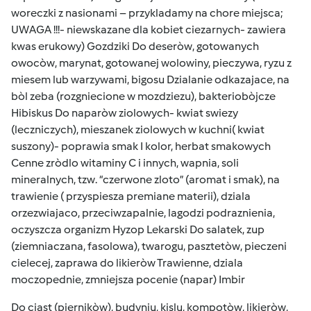
woreczki z nasionami – przykladamy na chore miejsca;
UWAGA !!!- niewskazane dla kobiet ciezarnych- zawiera
kwas erukowy) Gozdziki Do deseròw, gotowanych
owocòw, marynat, gotowanej wolowiny, pieczywa, ryzu z
miesem lub warzywami, bigosu Dzialanie odkazajace, na
bòl zeba (rozgniecione w mozdziezu), bakteriobòjcze
Hibiskus Do naparòw ziolowych- kwiat swiezy
(leczniczych), mieszanek ziolowych w kuchni( kwiat
suszony)- poprawia smak I kolor, herbat smakowych
Cenne zròdlo witaminy C i innych, wapnia, soli
mineralnych, tzw. “czerwone zloto” (aromat i smak), na
trawienie ( przyspiesza premiane materii), dziala
orzezwiajaco, przeciwzapalnie, lagodzi podraznienia,
oczyszcza organizm Hyzop Lekarski Do salatek, zup
(ziemniaczana, fasolowa), twarogu, pasztetòw, pieczeni
cielecej, zaprawa do likieròw Trawienne, dziala
moczopednie, zmniejsza pocenie (napar) Imbir
Do ciast (piernikòw), budyniu, kislu, kompotòw, likieròw,