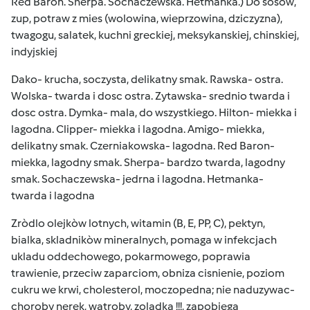
Red Baron. Sherpa. Sochaczewska. Hetmanka.) Do sosòw,
zup, potraw z mies (wolowina, wieprzowina, dziczyzna),
twagogu, salatek, kuchni greckiej, meksykanskiej, chinskiej,
indyjskiej
Dako- krucha, soczysta, delikatny smak. Rawska- ostra.
Wolska- twarda i dosc ostra. Zytawska- srednio twarda i
dosc ostra. Dymka- mala, do wszystkiego. Hilton- miekka i
lagodna. Clipper- miekka i lagodna. Amigo- miekka,
delikatny smak. Czerniakowska- lagodna. Red Baron-
miekka, lagodny smak. Sherpa- bardzo twarda, lagodny
smak. Sochaczewska- jedrna i lagodna. Hetmanka-
twarda i lagodna
Zròdlo olejkòw lotnych, witamin (B, E, PP, C), pektyn,
bialka, skladnikòw mineralnych, pomaga w infekcjach
ukladu oddechowego, pokarmowego, poprawia
trawienie, przeciw zaparciom, obniza cisnienie, poziom
cukru we krwi, cholesterol, moczopedna; nie naduzywac-
choroby nerek, watroby, zoladka !!!, zapobiega