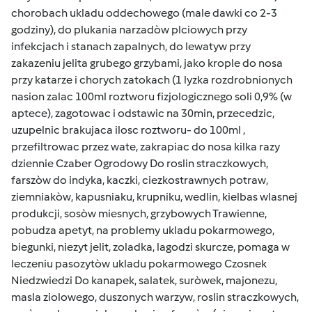
chorobach ukladu oddechowego (male dawki co 2-3
godziny), do plukania narzadòw plciowych przy
infekcjach i stanach zapalnych, do lewatyw przy
zakazeniu jelita grubego grzybami, jako krople do nosa
przy katarze i chorych zatokach (1 lyzka rozdrobnionych
nasion zalac 100ml roztworu fizjologicznego soli 0,9% (w
aptece), zagotowac i odstawic na 30min, przecedzic,
uzupelnic brakujaca ilosc roztworu- do 100ml ,
przefiltrowac przez wate, zakrapiac do nosa kilka razy
dziennie Czaber Ogrodowy Do roslin straczkowych,
farszòw do indyka, kaczki, ciezkostrawnych potraw,
ziemniakòw, kapusniaku, krupniku, wedlin, kielbas wlasnej
produkcji, sosòw miesnych, grzybowych Trawienne,
pobudza apetyt, na problemy ukladu pokarmowego,
biegunki, niezyt jelit, zoladka, lagodzi skurcze, pomaga w
leczeniu pasozytòw ukladu pokarmowego Czosnek
Niedzwiedzi Do kanapek, salatek, suròwek, majonezu,
masla ziolowego, duszonych warzyw, roslin straczkowych,