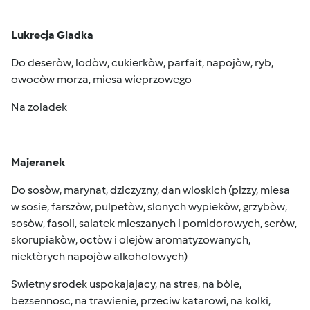
Lukrecja Gladka
Do deseròw, lodòw, cukierkòw, parfait, napojòw, ryb,
owocòw morza, miesa wieprzowego
Na zoladek
Majeranek
Do sosòw, marynat, dziczyzny, dan wloskich (pizzy, miesa
w sosie, farszòw, pulpetòw, slonych wypiekòw, grzybòw,
sosòw, fasoli, salatek mieszanych i pomidorowych, seròw,
skorupiakòw, octòw i olejòw aromatyzowanych,
niektòrych napojòw alkoholowych)
Swietny srodek uspokajajacy, na stres, na bòle,
bezsennosc, na trawienie, przeciw katarowi, na kolki,