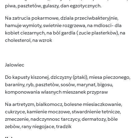
piwa, pasztetòw, gulaszy, dan egzotycznych.
Na zatrucia pokarmowe, dziala przeciwbakteryjnie,
hamuje wymioty, swietnie rozgrzewa, na mdlosci- dla
kobiet ciezarnych, na bòl gardla ( zucie plasterkòw), na
cholesterol, na wzrok
Jalowiec
Do kapusty kiszonej, dziczyzny (ptaki), miesa pieczonego,
baraniny, ryb, pasztetòw, sosòw, marynat, bigosu,
komponowania wlasnych mieszanek przypraw
Na artretyzm, bialkomocz, bolesne miesiaczkowanie,
cukrzyce, kamienie moczowe, stwardnienie tetnicze,
zmeczenie, nadczynnosc tarczycy, dermatozy, bòle
zebòw, rany niegojace, tradzik