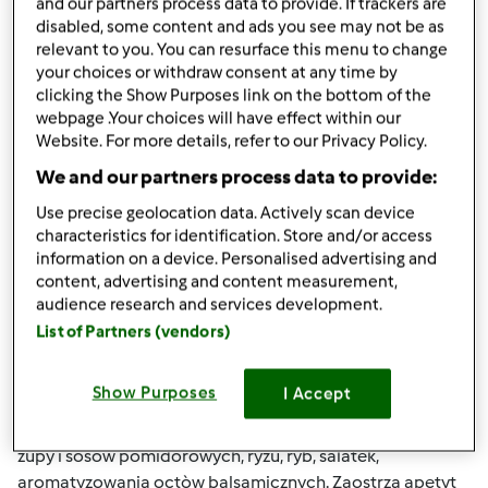
and our partners process data to provide. If trackers are
koklusz, konwulsyjne kaszle, zapalenie oskrzeli, zwieksza
disabled, some content and ads you see may not be as
produkcje mleka u matek karmiacych, pomocny w
relevant to you. You can resurface this menu to change
leczeniu impotencji i ozieblosci; olejek- uzywany
your choices or withdraw consent at any time by
zewnetrznie na wszy, pchly, kleszcze, swierzb; UWAGA !!! –
clicking the Show Purposes link on the bottom of the
olejek moze byc uzywany tylko pod nadzorem
webpage .Your choices will have effect within our
Website. For more details, refer to our Privacy Policy.
profesjonalisty zielarza, w czasie ciazy- ilosc uzywana
normalnie do gotowania, , Anyzek Do salatek, zielonych
We and our partners process data to provide:
sosòw, farszòw, warzyw, octòw aromatyzowanych, ciast,
Use precise geolocation data. Actively scan device
herbatnikòw, pieczywa, owocòw morza, sosòw slodkich i
characteristics for identification. Store and/or access
pikantnych, alkoholi Patrz- anyz Asafetyda Do potraw-
information on a device. Personalised advertising and
zamiast cebuli; ma ostry zapach ( w gotowej potrawie nie
content, advertising and content measurement,
czuc) Wskazana dla osòb,ktòre maja problemy z jelitami i
audience research and services development.
watroba, na wzdecia, lagodzi bòl zebòw (rozpuscic w soku
List of Partners (vendors)
z cytryny i lekko podgrzac, nasaczyc wate i przylozyc do
bolacego miejsca), na astme, przeziebienia, zapalenie
Show Purposes
I Accept
oskrzeli; UWAGA !!!- kobiety w ciazy – dzialanie poronne i
antykoncepcyjne Bazylia Do potraw duszonych, kurczaka,
zupy i sosòw pomidorowych, ryzu, ryb, salatek,
aromatyzowania octòw balsamicznych. Zaostrza apetyt