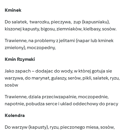
Kminek
Do salatek, twarozku, pieczywa, zup (kapusniaku),
kiszonej kapusty, bigosu, ziemniakòw, kielbasy, sosòw.
Trawienne, na problemy z jelitami (napar lub kminek
zmielony), moczopedny,
Kmin Rzymski
Jako zapach – dodajac do wody, w ktòrej gotuja sie
warzywa, do marynat, gulaszy, seròw, pikli, salatek, ryzu,
sosòw
Trawienne, dziala przeciwzapalnie, moczopednie,
napotnie, pobudza serce i uklad oddechowy do pracy
Kolendra
Do warzyw (kapusty), ryzu, pieczonego miesa, sosòw,