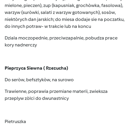
mielone, pieczen), zup (kapusniak, grochòwka, fasolowa),
warzyw (suròwki, salati z warzyw gotowanych), sosòw,
niektòrych dan jarskich; do miesa dodaje sie na poczatku,
do innych potraw- w trakcie lub na koncu
Dziala moczopednie, przeciwzapalnie, pobudza prace
kory nadnerczy
Pieprzyca Siewna ( Rzezucha)
Do seròw, befsztykòw, na surowo
Trawienne, poprawia przemiane materii, zwieksza
przeplyw zòlci do dwunastnicy
Pietruszka