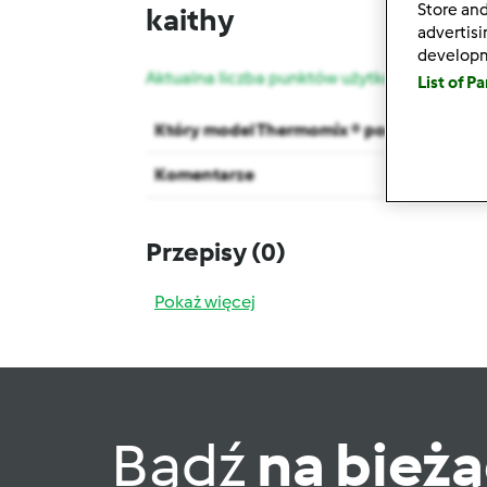
Store and
kaithy
advertis
develop
Aktualna liczba punktów użytkownika: 2
List of P
Który model Thermomix ® posiadasz?
Komentarze
Przepisy
(0)
Pokaż więcej
Bądź
na bież