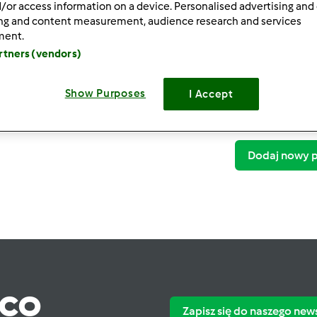
/or access information on a device. Personalised advertising and
ing and content measurement, audience research and services
ment.
artners (vendors)
Show Purposes
I Accept
Dodaj nowy p
ąco
Zapisz się do naszego new