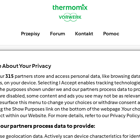
Przepisy
Forum
Kontakt
Pomoc
kaithy
 About Your Privacy
our
315
partners store and access personal data, like browsing dat
serwuj
Block
rs, on your device. Selecting I Accept enables tracking technologi
he purposes shown under we and our partners process data to prov
are disabled, some content and ads you see may not be as relevan
esurface this menu to change your choices or withdraw consent a
ng the Show Purposes link on the bottom of the webpage .Your choi
ct within our Website. For more details, refer to our Privacy Policy
our partners process data to provide:
se geolocation data. Actively scan device characteristics for ident