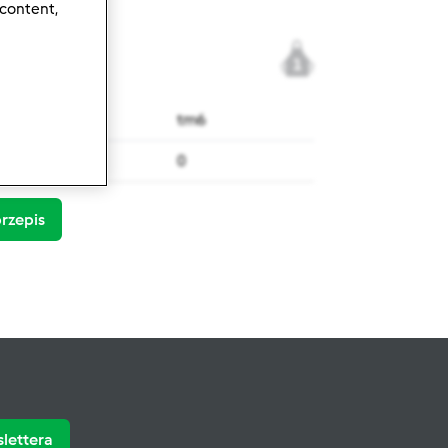
 content,
1
tm6
0
rzepis
slettera