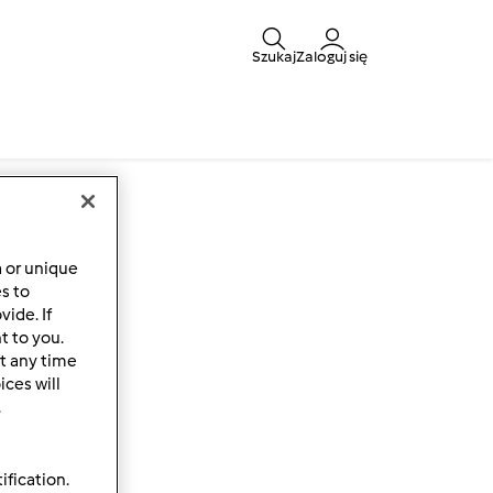
Szukaj
Zaloguj się
a or unique
es to
ide. If
t to you.
t any time
ces will
.
ification.