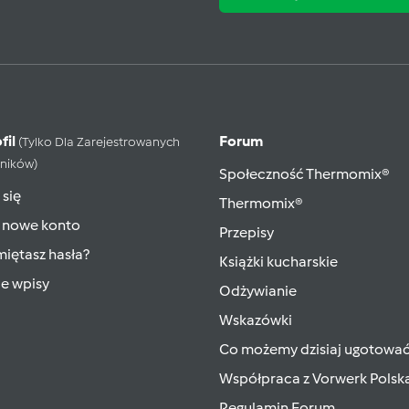
fil
Forum
(tylko Dla Zarejestrowanych
ników)
Społeczność Thermomix®
 się
Thermomix®
 nowe konto
Przepisy
iętasz hasła?
Książki kucharskie
ie wpisy
Odżywianie
Wskazówki
Co możemy dzisiaj ugotowa
Współpraca z Vorwerk Polsk
Regulamin Forum