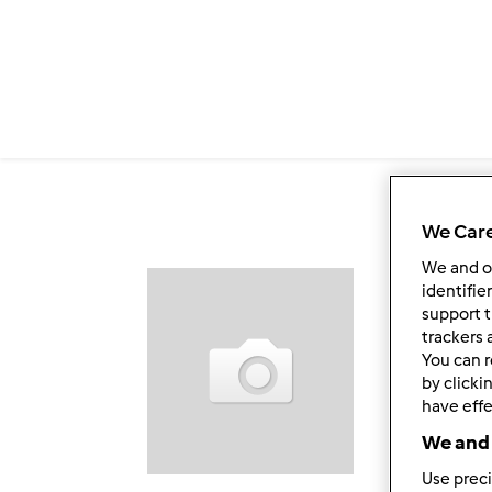
Przejdź do treści
We Care
We and 
Ob
identifie
support t
trackers 
You can r
by clicki
have effe
We and 
Use preci