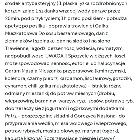
srodek antybakteryjny ( 1 plaska lyzka rozdrobnionych
korzeni zalac 1 szklanka wrzacej wody, parzyc przez
20min. pod przykryciem; 1h przed posilkiem- pobudza
apetyt; po posilku- poprawia trawienie) Galka
Muszkatolowa Do sosu beszamelowego, dan z
ziemniakòw i szpinaku, dan na slodko i na slono
Trawienne, lagodzi bezsennosc, wzdecia, reumatyzm,
nadpobudliwosc. UWAGA !!! Spozycie wiekszych ilosci
moze spowodowac sennosc, euforie lub halucynacje
Garam Masala Mieszanka przyprawowa (kmin rzymski,
kolendra, czarny pieprz, kardamon, lisc laurowy, gozdziki,
cynamon, chili, galka muszkatolowa) – istnieja ròzne
odmiany mieszanki; do potraw miesnych (drobiu,
wieprzowiny, baraniny(, warzyw, ryzu, sosòw, potraw z ryb,
dobrze laczy sie z jogurtami i ogòrkowymi dodatkami
Patrz – poszczegòlne skladniki Gorczyca Nasiona- do
przyprawiania wedlin, miesa wolowego i wieprzowego,
potraw rybnych, masla ziolowego, marynat (ogòrki,
kapusta kiszona) Rozgrzewajace miesnie i stawy (