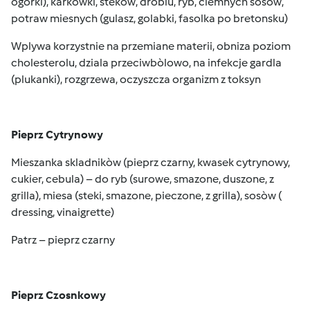
ogòrki), karkòwki, stekòw, drobiu, ryb, ciemnych sosòw,
potraw miesnych (gulasz, golabki, fasolka po bretonsku)
Wplywa korzystnie na przemiane materii, obniza poziom
cholesterolu, dziala przeciwbòlowo, na infekcje gardla
(plukanki), rozgrzewa, oczyszcza organizm z toksyn
Pieprz Cytrynowy
Mieszanka skladnikòw (pieprz czarny, kwasek cytrynowy,
cukier, cebula) – do ryb (surowe, smazone, duszone, z
grilla), miesa (steki, smazone, pieczone, z grilla), sosòw (
dressing, vinaigrette)
Patrz – pieprz czarny
Pieprz Czosnkowy