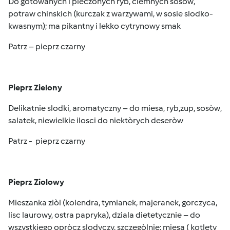
Do gotowanych i pieczonych ryb, ciemnych sosòw,
potraw chinskich (kurczak z warzywami, w sosie slodko-
kwasnym); ma pikantny i lekko cytrynowy smak
Patrz – pieprz czarny
Pieprz Zielony
Delikatnie slodki, aromatyczny – do miesa, ryb,zup, sosòw,
salatek, niewielkie ilosci do niektòrych deseròw
Patrz - pieprz czarny
Pieprz Ziolowy
Mieszanka ziòl (kolendra, tymianek, majeranek, gorczyca,
lisc laurowy, ostra papryka), dziala dietetycznie – do
wszystkiego opròcz slodyczy, szczegòlnie: miesa ( kotlety