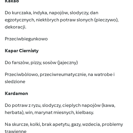
Kakao
Do kurczaka, indyka, napojòw, slodyczy, dan
egzotycznych, niektòrych potraw slonych (pieczywo),
dekoracji.
Przeciwbiegunkowo
Kapar Ciernisty
Do farszòw, pizzy, sosòw (jajeczny)
Przeciwbòlowo, przeciwreumatycznie, na watrobe i
sledzione
Kardamon
Do potraw z ryzu, slodyczy, cieplych napojòw (kawa,
herbata), win, marynat miesnych, kielbasy.
Na skurcze, kolki, brak apetytu, gazy, wzdecia, problemy
trawienne