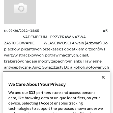
śr., 09/26/2012 - 18:05
#3
VADEMECUM PRZYPRAW NAZWA
ZASTOSOWANIE WLASCIWOSCI Ajwain (Adzwan) Do
plackòw, pikantnych przekasek z dodatkiem orzechòw I
warzyw straczkowych, potraw macznych, ciast,
krakersòw; nadaje mocny zapach tymianku Trawienne,
antyseptyczne, Anyz Gwiazdzisty Do alkoholi, gotowanych
jarzyn (czerwona kapusta, marchew, szpinak, buraki),
dziczyzny, sosòw miesnych, kompotòw,
We Care About Your Privacy
piernikòw,pieczywa, slodkiego ryzu, kuchni indyjskiej,
cukierkòw, budyniòw, sosòw z ryb, owocòw morza,
We and our
313
partners store and access personal
ponczòw, syropòw Trawienne, na gazy i wzdecia, kolki u
data, like browsing data or unique identifiers, on your
device. Selecting I Accept enables tracking
dzieci, lagodzi nudnosci i niestrawnosci u osòb starszych,
technologies to support the purposes shown under we
antyspazmatyczne, na bòle menstruacyjne, astme,