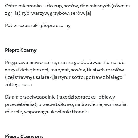
Ostra mieszanka – do zup, sosòw, dan miesnych (ròwniez
z grilla), ryb, warzyw, grzybòw, seròw, jaj
Patrz- czosnek i pieprz czarny
Pieprz Czarny
Przyprawa uniwersalna, mozna go dodawac niemal do
wszystkich pieczeni, marynat, sosòw, tlustych rosolòw
(lzej strawny), salatek, jarzyn, risotto, potraw z bialego i
zòltego sera
Dziala przeciwzapalnie (lagodzi goraczke i objawy
przeziebienia), przeciwbòlowo, na trawienie, wzmacnia
miesnie, wspomaga ukrwienie tkanek
Pieprz Czerwony