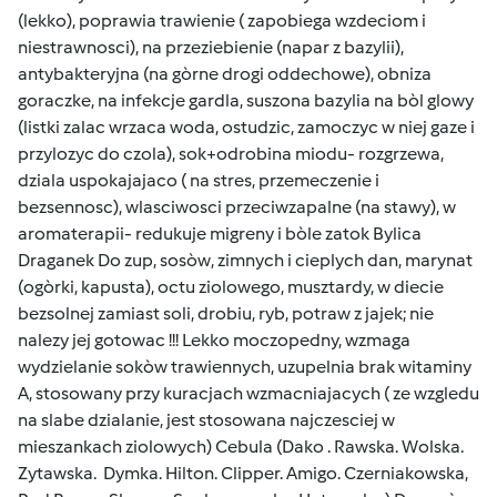
(lekko), poprawia trawienie ( zapobiega wzdeciom i
niestrawnosci), na przeziebienie (napar z bazylii),
antybakteryjna (na gòrne drogi oddechowe), obniza
goraczke, na infekcje gardla, suszona bazylia na bòl glowy
(listki zalac wrzaca woda, ostudzic, zamoczyc w niej gaze i
przylozyc do czola), sok+odrobina miodu- rozgrzewa,
dziala uspokajajaco ( na stres, przemeczenie i
bezsennosc), wlasciwosci przeciwzapalne (na stawy), w
aromaterapii- redukuje migreny i bòle zatok Bylica
Draganek Do zup, sosòw, zimnych i cieplych dan, marynat
(ogòrki, kapusta), octu ziolowego, musztardy, w diecie
bezsolnej zamiast soli, drobiu, ryb, potraw z jajek; nie
nalezy jej gotowac !!! Lekko moczopedny, wzmaga
wydzielanie sokòw trawiennych, uzupelnia brak witaminy
A, stosowany przy kuracjach wzmacniajacych ( ze wzgledu
na slabe dzialanie, jest stosowana najczesciej w
mieszankach ziolowych) Cebula (Dako . Rawska. Wolska.
Zytawska. Dymka. Hilton. Clipper. Amigo. Czerniakowska,