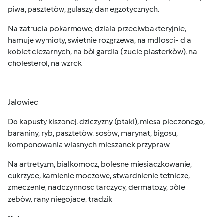
piwa, pasztetòw, gulaszy, dan egzotycznych.
Na zatrucia pokarmowe, dziala przeciwbakteryjnie,
hamuje wymioty, swietnie rozgrzewa, na mdlosci- dla
kobiet ciezarnych, na bòl gardla ( zucie plasterkòw), na
cholesterol, na wzrok
Jalowiec
Do kapusty kiszonej, dziczyzny (ptaki), miesa pieczonego,
baraniny, ryb, pasztetòw, sosòw, marynat, bigosu,
komponowania wlasnych mieszanek przypraw
Na artretyzm, bialkomocz, bolesne miesiaczkowanie,
cukrzyce, kamienie moczowe, stwardnienie tetnicze,
zmeczenie, nadczynnosc tarczycy, dermatozy, bòle
zebòw, rany niegojace, tradzik