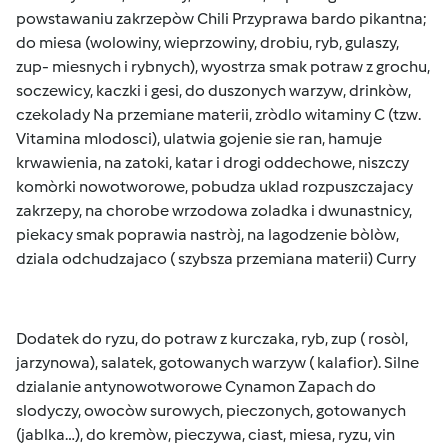
powstawaniu zakrzepòw Chili Przyprawa bardo pikantna;
do miesa (wolowiny, wieprzowiny, drobiu, ryb, gulaszy,
zup- miesnych i rybnych), wyostrza smak potraw z grochu,
soczewicy, kaczki i gesi, do duszonych warzyw, drinkòw,
czekolady Na przemiane materii, zròdlo witaminy C (tzw.
Vitamina mlodosci), ulatwia gojenie sie ran, hamuje
krwawienia, na zatoki, katar i drogi oddechowe, niszczy
komòrki nowotworowe, pobudza uklad rozpuszczajacy
zakrzepy, na chorobe wrzodowa zoladka i dwunastnicy,
piekacy smak poprawia nastròj, na lagodzenie bòlòw,
dziala odchudzajaco ( szybsza przemiana materii) Curry
Dodatek do ryzu, do potraw z kurczaka, ryb, zup ( rosòl,
jarzynowa), salatek, gotowanych warzyw ( kalafior). Silne
dzialanie antynowotworowe Cynamon Zapach do
slodyczy, owocòw surowych, pieczonych, gotowanych
(jablka…), do kremòw, pieczywa, ciast, miesa, ryzu, vin