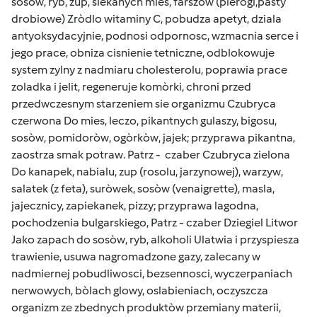
sosòw, ryb, zup, siekanych mies, farszòw (pierogi,pasty
drobiowe) Zròdlo witaminy C, pobudza apetyt, dziala
antyoksydacyjnie, podnosi odpornosc, wzmacnia serce i
jego prace, obniza cisnienie tetniczne, odblokowuje
system zylny z nadmiaru cholesterolu, poprawia prace
zoladka i jelit, regeneruje komòrki, chroni przed
przedwczesnym starzeniem sie organizmu Czubryca
czerwona Do mies, leczo, pikantnych gulaszy, bigosu,
sosòw, pomidoròw, ogòrkòw, jajek; przyprawa pikantna,
zaostrza smak potraw. Patrz - czaber Czubryca zielona
Do kanapek, nabialu, zup (rosolu, jarzynowej), warzyw,
salatek (z feta), suròwek, sosòw (venaigrette), masla,
jajecznicy, zapiekanek, pizzy; przyprawa lagodna,
pochodzenia bulgarskiego, Patrz - czaber Dziegiel Litwor
Jako zapach do sosòw, ryb, alkoholi Ulatwia i przyspiesza
trawienie, usuwa nagromadzone gazy, zalecany w
nadmiernej pobudliwosci, bezsennosci, wyczerpaniach
nerwowych, bòlach glowy, oslabieniach, oczyszcza
organizm ze zbednych produktòw przemiany materii,