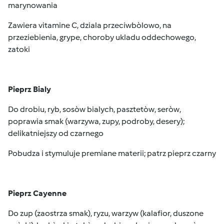
marynowania
Zawiera vitamine C, dziala przeciwbòlowo, na
przeziebienia, grype, choroby ukladu oddechowego,
zatoki
Pieprz Bialy
Do drobiu, ryb, sosòw bialych, pasztetòw, seròw,
poprawia smak (warzywa, zupy, podroby, desery);
delikatniejszy od czarnego
Pobudza i stymuluje premiane materii; patrz pieprz czarny
Pieprz Cayenne
Do zup (zaostrza smak), ryzu, warzyw (kalafior, duszone