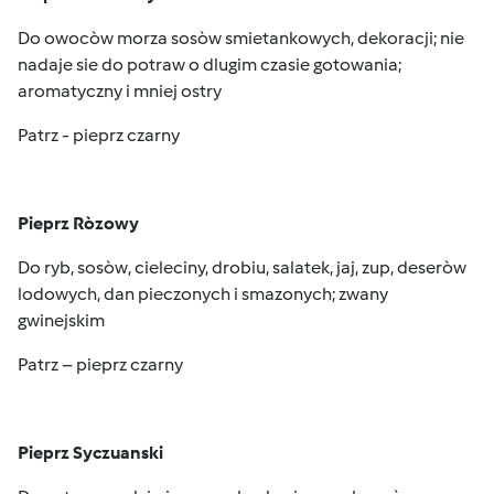
Do owocòw morza sosòw smietankowych, dekoracji; nie
nadaje sie do potraw o dlugim czasie gotowania;
aromatyczny i mniej ostry
Patrz - pieprz czarny
Pieprz Ròzowy
Do ryb, sosòw, cieleciny, drobiu, salatek, jaj, zup, deseròw
lodowych, dan pieczonych i smazonych; zwany
gwinejskim
Patrz – pieprz czarny
Pieprz Syczuanski