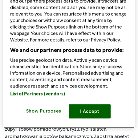
and our partners process data to provide. If trackers are
koklusz, konwulsyjne kaszle, zapalenie oskrzeli, zwieksza
disabled, some content and ads you see may not be as
produkcje mleka u matek karmiacych, pomocny w
relevant to you. You can resurface this menu to change
leczeniu impotencji i ozieblosci; olejek- uzywany
your choices or withdraw consent at any time by
zewnetrznie na wszy, pchly, kleszcze, swierzb; UWAGA !!! –
clicking the Show Purposes link on the bottom of the
olejek moze byc uzywany tylko pod nadzorem
webpage .Your choices will have effect within our
Website. For more details, refer to our Privacy Policy.
profesjonalisty zielarza, w czasie ciazy- ilosc uzywana
normalnie do gotowania, , Anyzek Do salatek, zielonych
We and our partners process data to provide:
sosòw, farszòw, warzyw, octòw aromatyzowanych, ciast,
Use precise geolocation data. Actively scan device
herbatnikòw, pieczywa, owocòw morza, sosòw slodkich i
characteristics for identification. Store and/or access
pikantnych, alkoholi Patrz- anyz Asafetyda Do potraw-
information on a device. Personalised advertising and
zamiast cebuli; ma ostry zapach ( w gotowej potrawie nie
content, advertising and content measurement,
czuc) Wskazana dla osòb,ktòre maja problemy z jelitami i
audience research and services development.
watroba, na wzdecia, lagodzi bòl zebòw (rozpuscic w soku
List of Partners (vendors)
z cytryny i lekko podgrzac, nasaczyc wate i przylozyc do
bolacego miejsca), na astme, przeziebienia, zapalenie
Show Purposes
I Accept
oskrzeli; UWAGA !!!- kobiety w ciazy – dzialanie poronne i
antykoncepcyjne Bazylia Do potraw duszonych, kurczaka,
zupy i sosòw pomidorowych, ryzu, ryb, salatek,
aromatyzowania octòw balsamicznych. Zaostrza apetyt