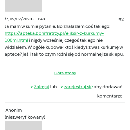
śr., 09/02/2020 - 11:48
#2
Ja mam w sumie pytanie. Bo znalazłem coś takiego:
https://apteka.bonifratrzy.pl/eliksir-z-kurkumy-
100ml.html
i nigdy wcześniej czegoś takiego nie
widziałem. W ogóle kupował ktoś kiedyś z was kurkumę w
aptece? jeśli tak to czym różni się od normalnej ze sklepu.
Góra strony
Zaloguj
lub
zarejestruj się
aby dodawać
komentarze
Anonim
(niezweryfikowany)