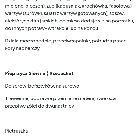
mielone, pieczen), zup (kapusniak, grochòwka, fasolowa),
warzyw (suròwki, salati z warzyw gotowanych), sosòw,
niektòrych dan jarskich; do miesa dodaje sie na poczatku,
do innych potraw- w trakcie lub na koncu
Dziala moczopednie, przeciwzapalnie, pobudza prace
kory nadnerczy
Pieprzyca Siewna ( Rzezucha)
Do seròw, befsztykòw, na surowo
Trawienne, poprawia przemiane materii, zwieksza
przeplyw zòlci do dwunastnicy
Pietruszka