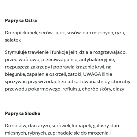
Papryka Ostra
Do zapiekanek, seròw, jajek, sosòw, dan miesnych, ryzu,
salatek
Stymuluje trawienie i funkcje jelit, dziala rozgrzewajaco,
przeciwbòlowo, przeciwzapalnie, antybakteryjnie,
rozpuszcza zakrzepy i poprawia krazenie krwi, na
biegunke, zapalenie oskrzeli, zatoki; UWAGA !!! nie
spozywac przy wrzodach zoladka i dwunastnicy, choroby
przewodu pokarmowego, refluksu, choròb skòry, ciazy
Papryka Slodka
Do sosòw, dan z ryzu, suròwek, kanapek, gulaszy, dan
miesnych, rybnych, zup; nadaje sie do mrozenia i