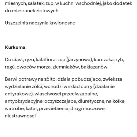
miesnych, salatek, zup, w kuchni wschodniej, jako dodatek
do mieszanek ziolowych
Uszczelnia naczynia krwionosne
Kurkuma
Do ciast, ryzu, kalafiora, zup (jarzynowa), kurczaka, ryb,
ragù, owocòw morza, ziemniakòw, baklazanòw.
Barwi potrawy na zòlto, dziala pobudzajaco, zwieksza
wydzielanie zòlci, wchodzi w sklad curry (dzialanie
antyrakowe), wlasciwosci przeciwzapalne,
antyoksydacyjne, oczyszczajace, diuretyczne, na kolke,
watrobe, katar, przeziebienia, drogi moczowe,
niestrawnosci