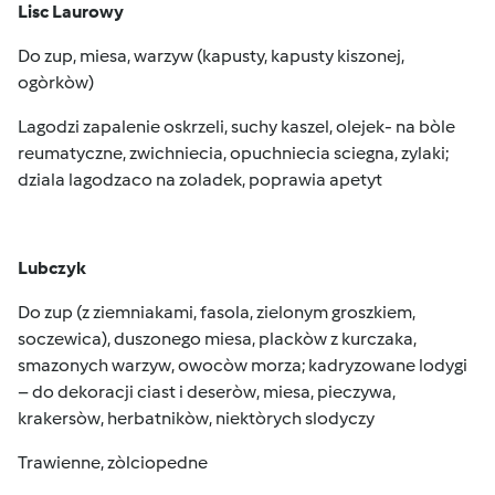
Lisc Laurowy
Do zup, miesa, warzyw (kapusty, kapusty kiszonej,
ogòrkòw)
Lagodzi zapalenie oskrzeli, suchy kaszel, olejek- na bòle
reumatyczne, zwichniecia, opuchniecia sciegna, zylaki;
dziala lagodzaco na zoladek, poprawia apetyt
Lubczyk
Do zup (z ziemniakami, fasola, zielonym groszkiem,
soczewica), duszonego miesa, plackòw z kurczaka,
smazonych warzyw, owocòw morza; kadryzowane lodygi
– do dekoracji ciast i deseròw, miesa, pieczywa,
krakersòw, herbatnikòw, niektòrych slodyczy
Trawienne, zòlciopedne