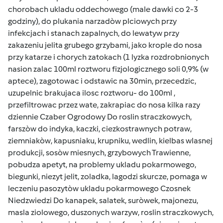
chorobach ukladu oddechowego (male dawki co 2-3
godziny), do plukania narzadòw plciowych przy
infekcjach i stanach zapalnych, do lewatyw przy
zakazeniu jelita grubego grzybami, jako krople do nosa
przy katarze i chorych zatokach (1 lyzka rozdrobnionych
nasion zalac 100ml roztworu fizjologicznego soli 0,9% (w
aptece), zagotowac i odstawic na 30min, przecedzic,
uzupelnic brakujaca ilosc roztworu- do 100ml ,
przefiltrowac przez wate, zakrapiac do nosa kilka razy
dziennie Czaber Ogrodowy Do roslin straczkowych,
farszòw do indyka, kaczki, ciezkostrawnych potraw,
ziemniakòw, kapusniaku, krupniku, wedlin, kielbas wlasnej
produkcji, sosòw miesnych, grzybowych Trawienne,
pobudza apetyt, na problemy ukladu pokarmowego,
biegunki, niezyt jelit, zoladka, lagodzi skurcze, pomaga w
leczeniu pasozytòw ukladu pokarmowego Czosnek
Niedzwiedzi Do kanapek, salatek, suròwek, majonezu,
masla ziolowego, duszonych warzyw, roslin straczkowych,