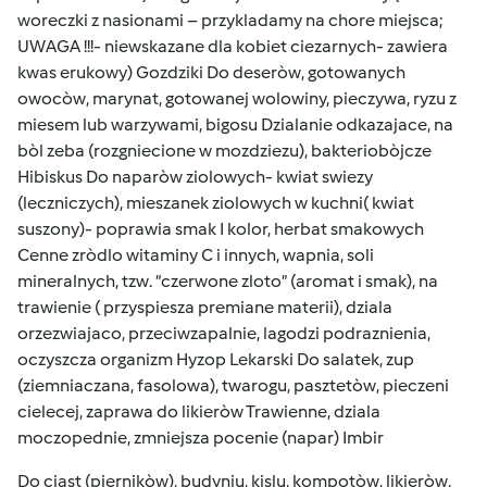
woreczki z nasionami – przykladamy na chore miejsca;
UWAGA !!!- niewskazane dla kobiet ciezarnych- zawiera
kwas erukowy) Gozdziki Do deseròw, gotowanych
owocòw, marynat, gotowanej wolowiny, pieczywa, ryzu z
miesem lub warzywami, bigosu Dzialanie odkazajace, na
bòl zeba (rozgniecione w mozdziezu), bakteriobòjcze
Hibiskus Do naparòw ziolowych- kwiat swiezy
(leczniczych), mieszanek ziolowych w kuchni( kwiat
suszony)- poprawia smak I kolor, herbat smakowych
Cenne zròdlo witaminy C i innych, wapnia, soli
mineralnych, tzw. “czerwone zloto” (aromat i smak), na
trawienie ( przyspiesza premiane materii), dziala
orzezwiajaco, przeciwzapalnie, lagodzi podraznienia,
oczyszcza organizm Hyzop Lekarski Do salatek, zup
(ziemniaczana, fasolowa), twarogu, pasztetòw, pieczeni
cielecej, zaprawa do likieròw Trawienne, dziala
moczopednie, zmniejsza pocenie (napar) Imbir
Do ciast (piernikòw), budyniu, kislu, kompotòw, likieròw,