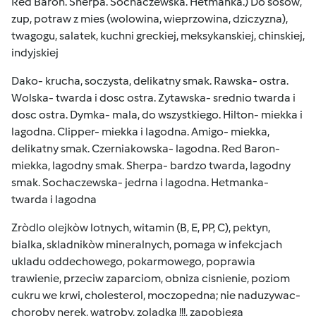
Red Baron. Sherpa. Sochaczewska. Hetmanka.) Do sosòw,
zup, potraw z mies (wolowina, wieprzowina, dziczyzna),
twagogu, salatek, kuchni greckiej, meksykanskiej, chinskiej,
indyjskiej
Dako- krucha, soczysta, delikatny smak. Rawska- ostra.
Wolska- twarda i dosc ostra. Zytawska- srednio twarda i
dosc ostra. Dymka- mala, do wszystkiego. Hilton- miekka i
lagodna. Clipper- miekka i lagodna. Amigo- miekka,
delikatny smak. Czerniakowska- lagodna. Red Baron-
miekka, lagodny smak. Sherpa- bardzo twarda, lagodny
smak. Sochaczewska- jedrna i lagodna. Hetmanka-
twarda i lagodna
Zròdlo olejkòw lotnych, witamin (B, E, PP, C), pektyn,
bialka, skladnikòw mineralnych, pomaga w infekcjach
ukladu oddechowego, pokarmowego, poprawia
trawienie, przeciw zaparciom, obniza cisnienie, poziom
cukru we krwi, cholesterol, moczopedna; nie naduzywac-
choroby nerek, watroby, zoladka !!!, zapobiega