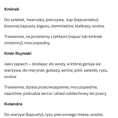
Kminek
Do salatek, twarozku, pieczywa, zup (kapusniaku),
kiszonej kapusty, bigosu, ziemniakòw, kielbasy, sosòw.
Trawienne, na problemy z jelitami (napar lub kminek
zmielony), moczopedny,
Kmin Rzymski
Jako zapach – dodajac do wody, w ktòrej gotuja sie
warzywa, do marynat, gulaszy, seròw, pikli, salatek, ryzu,
sosòw
Trawienne, dziala przeciwzapalnie, moczopednie,
napotnie, pobudza serce i uklad oddechowy do pracy
Kolendra
Do warzyw (kapusty), ryzu, pieczonego miesa, sosòw,