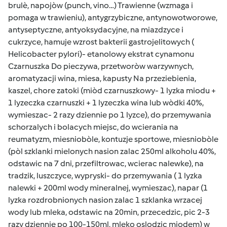
brulè, napojòw (punch, vino…) Trawienne (wzmaga i
pomaga w trawieniu), antygrzybiczne, antynowotworowe,
antyseptyczne, antyoksydacyjne, na miazdzyce i
cukrzyce, hamuje wzrost bakterii gastrojelitowych (
Helicobacter pylori)- etanolowy ekstrat cynamonu
Czarnuszka Do pieczywa, przetworòw warzywnych,
aromatyzacji wina, miesa, kapusty Na przeziebienia,
kaszel, chore zatoki (miòd czarnuszkowy- 1 lyzka miodu +
1 lyzeczka czarnuszki + 1 lyzeczka wina lub wòdki 40%,
wymieszac- 2 razy dziennie po 1 lyzce), do przemywania
schorzalych i bolacych miejsc, do wcierania na
reumatyzm, miesniobòle, kontuzje sportowe, miesniobòle
(pòl szklanki mielonych nasion zalac 250ml alkoholu 40%,
odstawic na 7 dni, przefiltrowac, wcierac nalewke), na
tradzik, luszczyce, wypryski- do przemywania ( 1 lyzka
nalewki + 200ml wody mineralnej, wymieszac), napar (1
lyzka rozdrobnionych nasion zalac 1 szklanka wrzacej
wody lub mleka, odstawic na 20min, przecedzic, pic 2-3
razy dziennie po 100-150ml, mleko oslodzic miodem) w