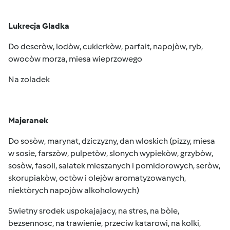
Lukrecja Gladka
Do deseròw, lodòw, cukierkòw, parfait, napojòw, ryb,
owocòw morza, miesa wieprzowego
Na zoladek
Majeranek
Do sosòw, marynat, dziczyzny, dan wloskich (pizzy, miesa
w sosie, farszòw, pulpetòw, slonych wypiekòw, grzybòw,
sosòw, fasoli, salatek mieszanych i pomidorowych, seròw,
skorupiakòw, octòw i olejòw aromatyzowanych,
niektòrych napojòw alkoholowych)
Swietny srodek uspokajajacy, na stres, na bòle,
bezsennosc, na trawienie, przeciw katarowi, na kolki,