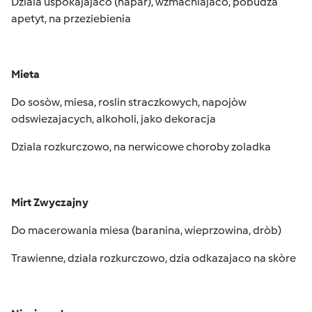
Dziala uspokajajaco (napar), wzmacniajaco, pobudza
apetyt, na przeziebienia
Mieta
Do sosòw, miesa, roslin straczkowych, napojòw
odswiezajacych, alkoholi, jako dekoracja
Dziala rozkurczowo, na nerwicowe choroby zoladka
Mirt Zwyczajny
Do macerowania miesa (baranina, wieprzowina, dròb)
Trawienne, dziala rozkurczowo, dzia odkazajaco na skòre