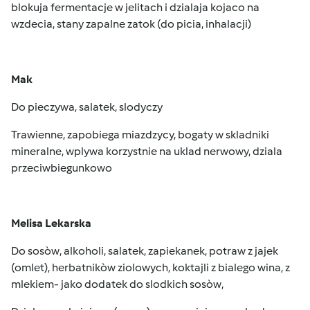
blokuja fermentacje w jelitach i dzialaja kojaco na
wzdecia, stany zapalne zatok (do picia, inhalacji)
Mak
Do pieczywa, salatek, slodyczy
Trawienne, zapobiega miazdzycy, bogaty w skladniki
mineralne, wplywa korzystnie na uklad nerwowy, dziala
przeciwbiegunkowo
Melisa Lekarska
Do sosòw, alkoholi, salatek, zapiekanek, potraw z jajek
(omlet), herbatnikòw ziolowych, koktajli z bialego wina, z
mlekiem- jako dodatek do slodkich sosòw,