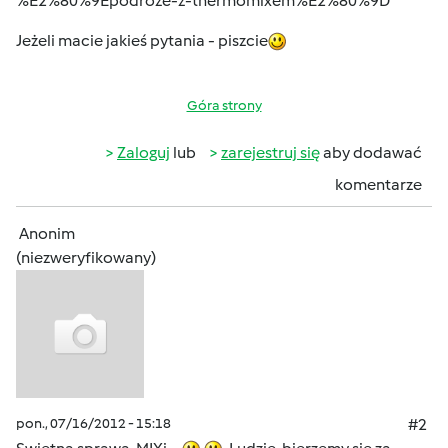
%E2%80%9Epodroze-z-thermomixem%E2%80%9D
Jeżeli macie jakieś pytania - piszcie
Góra strony
Zaloguj
lub
zarejestruj się
aby dodawać
komentarze
Anonim
(niezweryfikowany)
pon., 07/16/2012 - 15:18
#2