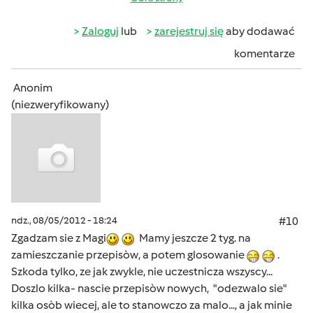
Zaloguj
lub
zarejestruj się
aby dodawać
komentarze
Anonim
(niezweryfikowany)
ndz., 08/05/2012 - 18:24
#10
Zgadzam sie z Magi
Mamy jeszcze 2 tyg. na
zamieszczanie przepisòw, a potem glosowanie
.
Szkoda tylko, ze jak zwykle, nie uczestnicza wszyscy...
Doszlo kilka- nascie przepisòw nowych, "odezwalo sie"
kilka osòb wiecej, ale to stanowczo za malo..., a jak minie