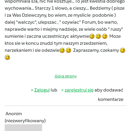
wspomniala Ela, nic nie kosztuje... To jest kwestia dobrego
wychowania... Starczy 1 slowo, a cieszy.... Bedziemy ( pisze
i za Was Dziewczyny, bo wiem, ze myslicie podobnie )
dalej "walczyc", ulepszac , " ozywiac" Forum, bo warto,
naprawde warto i miejmy nadzieje, ze wiele osòb " ruszy"
sumienie i zaczna uczestniczyc aktywnie
Moze
ktos sie w koncu znudzi tym naszym zrzedzeniem,
narzekaniem i sie odezwie
Zapraszamy, czekamy
Góra strony
Zaloguj
lub
zarejestruj się
aby dodawać
komentarze
Anonim
(niezweryfikowany)