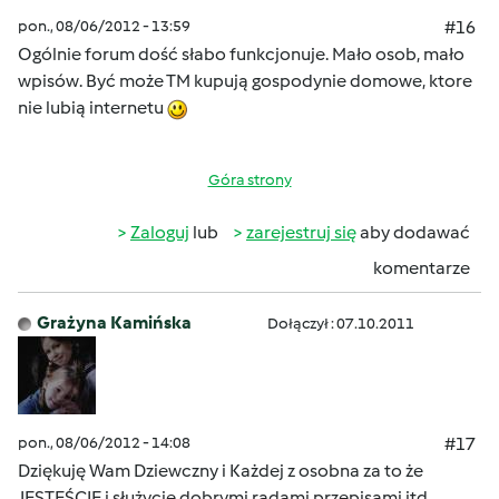
pon., 08/06/2012 - 13:59
#16
Ogólnie forum dość słabo funkcjonuje. Mało osob, mało
wpisów. Być może TM kupują gospodynie domowe, ktore
nie lubią internetu
Góra strony
Zaloguj
lub
zarejestruj się
aby dodawać
komentarze
Grażyna Kamińska
Dołączył : 07.10.2011
pon., 08/06/2012 - 14:08
#17
Dziękuję Wam Dziewczny i Każdej z osobna za to że
JESTEŚCIE i służycie dobrymi radami,przepisami itd.