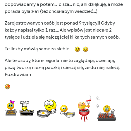
odpowiadamy a potem... cisza... nic, ani dziękuję, a może
porada była zła? (też chciałabym wiedzieć...)
Zarejestrowanych osób jest ponad 9 tysięcy!!! Gdyby
każdy napisał tylko 1 raz.... Ale wpisów jest niecałe 2
tysiące i udziela się najczęściej kilka tych samych osób.
Te liczby mówią same za siebie...
Ale te osoby, które regurlarnie tu zaglądają, oceniają,
piszą tworzą niezłą paczkę i cieszę się, że do niej należę.
Pozdrawiam