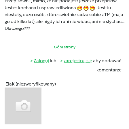
Przepisowni", mimo, ze nie podajesz jeszcze przepisòw.
Jestes kochana i usprawiedliwiona
. Jest tu ,
niestety, duzo osòb, ktòre swietnie radza sobie z TM (maja
go od kilku lat), ale nigdy ich ani nie widac, ani nie slychac...
Dlaczego???
Góra strony
Zaloguj
lub
zarejestruj się
aby dodawać
komentarze
ElaK (niezweryfikowany)