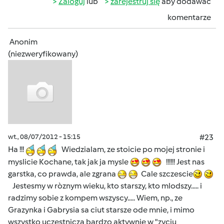
Zaloguj
lub
zarejestruj się
aby dodawać
komentarze
Anonim
(niezweryfikowany)
wt., 08/07/2012 - 15:15
#23
Ha !!!
Wiedzialam, ze stoicie po mojej stronie i
myslicie Kochane, tak jak ja mysle
!!!!!! Jest nas
garstka, co prawda, ale zgrana
Cale szczescie
Jestesmy w ròznym wieku, kto starszy, kto mlodszy..... i
radzimy sobie z kompem wszyscy..... Wiem, np., ze
Grazynka i Gabrysia sa ciut starsze ode mnie, i mimo
wszystko uczestnicza bardzo aktywnie w "zyciu