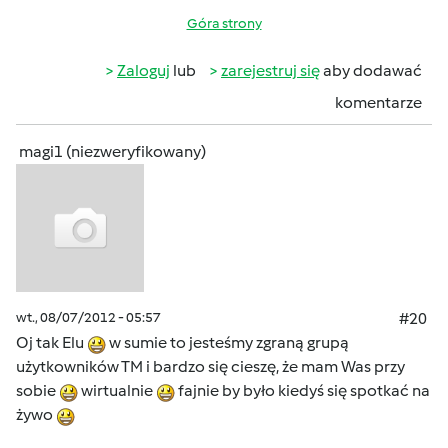
Góra strony
Zaloguj
lub
zarejestruj się
aby dodawać
komentarze
magi1 (niezweryfikowany)
wt., 08/07/2012 - 05:57
#20
Oj tak Elu
w sumie to jesteśmy zgraną grupą
użytkowników TM i bardzo się cieszę, że mam Was przy
sobie
wirtualnie
fajnie by było kiedyś się spotkać na
żywo