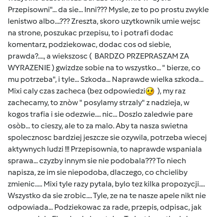
Przepisowni"... da sie... Inni??? Mysle, ze to po prostu zwykle
lenistwo albo....??? Zreszta, skoro uzytkownik umie wejsc
na strone, poszukac przepisu, to i potrafi dodac
komentarz, podziekowac, dodac cos od siebie,
prawda?...., a wiekszosc ( BARDZO PRZEPRASZAM ZA
WYRAZENIE ) gwizdze sobie na to wszystko... " bierze, co
mu potrzeba", i tyle... Szkoda... Naprawde wielka szkoda...
Mixi caly czas zacheca (bez odpowiedzi
), my raz
zachecamy, to znòw " posylamy strzaly" z nadzieja, w
kogos trafia i sie odezwie.... nic... Doszlo zaledwie pare
osòb... to cieszy, ale to za malo. Aby ta nasza swietna
spolecznosc bardziej jeszcze sie ozywila, potrzeba wiecej
aktywnych ludzi !!! Przepisownia, to naprawde wspaniala
sprawa... czyzby innym sie nie podobala??? To niech
napisza, ze im sie niepodoba, dlaczego, co chcieliby
zmienic..... Mixi tyle razy pytala, bylo tez kilka propozycji....
Wszystko da sie zrobic.... Tyle, ze na te nasze apele nikt nie
odpowiada... Podziekowac za rade, przepis, odpisac, jak