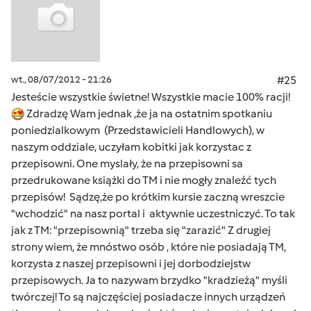
wt., 08/07/2012 - 21:26
#25
Jesteście wszystkie świetne! Wszystkie macie 100% racji!
Zdradzę Wam jednak ,że ja na ostatnim spotkaniu
poniedzialkowym (Przedstawicieli Handlowych), w
naszym oddziale, uczyłam kobitki jak korzystac z
przepisowni. One myslały, że na przepisowni sa
przedrukowane książki do TM i nie mogły znaleźć tych
przepisów! Sądzę,że po krótkim kursie zaczną wreszcie
"wchodzić" na nasz portal i aktywnie uczestniczyć. To tak
jak z TM: "przepisownią" trzeba się "zarazić" Z drugiej
strony wiem, że mnóstwo osób , które nie posiadają TM,
korzysta z naszej przepisowni i jej dorbodziejstw
przepisowych. Ja to nazywam brzydko "kradzieżą" myśli
twórczej! To są najczęściej posiadacze innych urządzeń