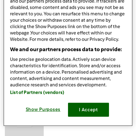
and our partners process data to provide. If trackers are
wt., 07/17/2012 - 15:43
#4
disabled, some content and ads you see may not be as
Świetnie bardzo się cieszę, że jest nowy konkurs. Muszę się
relevant to you. You can resurface this menu to change
wziąść za gotowanie choć ostatnio nie mam za dużo
your choices or withdraw consent at any time by
czasu bo mamy remoncik w domku. Ale będę zaglądać i
clicking the Show Purposes link on the bottom of the
na Was głosować
webpage .Your choices will have effect within our
Website. For more details, refer to our Privacy Policy.
We and our partners process data to provide:
Góra strony
Use precise geolocation data. Actively scan device
Zaloguj
lub
zarejestruj się
aby dodawać
characteristics for identification. Store and/or access
information on a device. Personalised advertising and
komentarze
content, advertising and content measurement,
audience research and services development.
Karolinad2
List of Partners (vendors)
(niezweryfikowany)
Show Purposes
I Accept