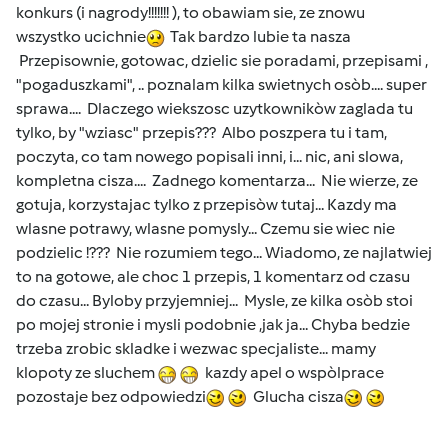
konkurs (i nagrody!!!!!!! ), to obawiam sie, ze znowu
wszystko ucichnie
Tak bardzo lubie ta nasza
Przepisownie, gotowac, dzielic sie poradami, przepisami ,
"pogaduszkami", .. poznalam kilka swietnych osòb.... super
sprawa.... Dlaczego wiekszosc uzytkownikòw zaglada tu
tylko, by "wziasc" przepis??? Albo poszpera tu i tam,
poczyta, co tam nowego popisali inni, i... nic, ani slowa,
kompletna cisza.... Zadnego komentarza... Nie wierze, ze
gotuja, korzystajac tylko z przepisòw tutaj... Kazdy ma
wlasne potrawy, wlasne pomysly... Czemu sie wiec nie
podzielic !??? Nie rozumiem tego... Wiadomo, ze najlatwiej
to na gotowe, ale choc 1 przepis, 1 komentarz od czasu
do czasu... Byloby przyjemniej... Mysle, ze kilka osòb stoi
po mojej stronie i mysli podobnie ,jak ja... Chyba bedzie
trzeba zrobic skladke i wezwac specjaliste... mamy
klopoty ze sluchem
kazdy apel o wspòlprace
pozostaje bez odpowiedzi
Glucha cisza