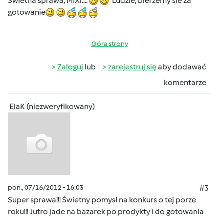
Swietna sprawa, MIXi....
Ludzie, bierzemy sie za
gotowanie
Góra strony
Zaloguj
lub
zarejestruj się
aby dodawać
komentarze
ElaK (niezweryfikowany)
pon., 07/16/2012 - 16:03
#3
Super sprawa!!! Świetny pomysł na konkurs o tej porze
roku!!! Jutro jade na bazarek po prodykty i do gotowania