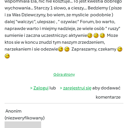
wspomniala Ela, nic nie kosztuje... To jest kwestia dobrego
wychowania... Starczy 1 slowo, a cieszy.... Bedziemy ( pisze
i za Was Dziewczyny, bo wiem, ze myslicie podobnie )
dalej "walczyc", ulepszac , " ozywiac" Forum, bo warto,
naprawde warto i miejmy nadzieje, ze wiele osòb " ruszy"
sumienie i zaczna uczestniczyc aktywnie
Moze
ktos sie w koncu znudzi tym naszym zrzedzeniem,
narzekaniem i sie odezwie
Zapraszamy, czekamy
Góra strony
Zaloguj
lub
zarejestruj się
aby dodawać
komentarze
Anonim
(niezweryfikowany)