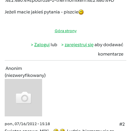
%E2%80%9Epodroze-z-thermomixem%E2%80%9D
Jeżeli macie jakieś pytania - piszcie
Góra strony
Zaloguj
lub
zarejestruj się
aby dodawać
komentarze
Anonim
(niezweryfikowany)
pon., 07/16/2012 - 15:18
#2