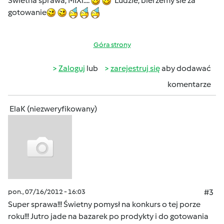
Swietna sprawa, MIXi....
Ludzie, bierzemy sie za
gotowanie
Góra strony
Zaloguj
lub
zarejestruj się
aby dodawać
komentarze
ElaK (niezweryfikowany)
pon., 07/16/2012 - 16:03
#3
Super sprawa!!! Świetny pomysł na konkurs o tej porze
roku!!! Jutro jade na bazarek po prodykty i do gotowania