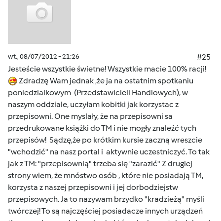
wt., 08/07/2012 - 21:26
#25
Jesteście wszystkie świetne! Wszystkie macie 100% racji!
Zdradzę Wam jednak ,że ja na ostatnim spotkaniu
poniedzialkowym (Przedstawicieli Handlowych), w
naszym oddziale, uczyłam kobitki jak korzystac z
przepisowni. One myslały, że na przepisowni sa
przedrukowane książki do TM i nie mogły znaleźć tych
przepisów! Sądzę,że po krótkim kursie zaczną wreszcie
"wchodzić" na nasz portal i aktywnie uczestniczyć. To tak
jak z TM: "przepisownią" trzeba się "zarazić" Z drugiej
strony wiem, że mnóstwo osób , które nie posiadają TM,
korzysta z naszej przepisowni i jej dorbodziejstw
przepisowych. Ja to nazywam brzydko "kradzieżą" myśli
twórczej! To są najczęściej posiadacze innych urządzeń