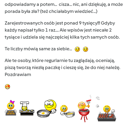
odpowiadamy a potem... cisza... nic, ani dziękuję, a może
porada była zła? (też chciałabym wiedzieć...)
Zarejestrowanych osób jest ponad 9 tysięcy!!! Gdyby
każdy napisał tylko 1 raz.... Ale wpisów jest niecałe 2
tysiące i udziela się najczęściej kilka tych samych osób.
Te liczby mówią same za siebie...
Ale te osoby, które regurlarnie tu zaglądają, oceniają,
piszą tworzą niezłą paczkę i cieszę się, że do niej należę.
Pozdrawiam