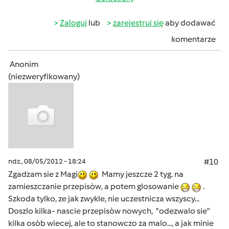
Zaloguj
lub
zarejestruj się
aby dodawać
komentarze
Anonim
(niezweryfikowany)
ndz., 08/05/2012 - 18:24
#10
Zgadzam sie z Magi
Mamy jeszcze 2 tyg. na
zamieszczanie przepisòw, a potem glosowanie
.
Szkoda tylko, ze jak zwykle, nie uczestnicza wszyscy...
Doszlo kilka- nascie przepisòw nowych, "odezwalo sie"
kilka osòb wiecej, ale to stanowczo za malo..., a jak minie