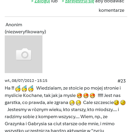
Zaloguj
lub
zarejestruj się
aby dodawać
komentarze
Anonim
(niezweryfikowany)
wt., 08/07/2012 - 15:15
#23
Ha !!!
Wiedzialam, ze stoicie po mojej stronie i
myslicie Kochane, tak jak ja mysle
!!!!!! Jest nas
garstka, co prawda, ale zgrana
Cale szczescie
Jestesmy w ròznym wieku, kto starszy, kto mlodszy..... i
radzimy sobie z kompem wszyscy..... Wiem, np., ze
Grazynka i Gabrysia sa ciut starsze ode mnie, i mimo
wszystko uczestnicza bardzo aktywnie w "zyciu