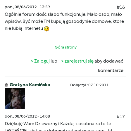
pon., 08/06/2012 - 13:59
#16
Ogólnie forum dość słabo funkcjonuje. Mało osob, mało
wpisów. Być może TM kupują gospodynie domowe, ktore
nie lubią internetu
Góra strony
Zaloguj
lub
zarejestruj się
aby dodawać
komentarze
Grażyna Kamińska
Dołączył : 07.10.2011
pon., 08/06/2012 - 14:08
#17
Dziękuję Wam Dziewczny i Każdej z osobna za to że
JESTEŚCIE i służycie dobrymi radami,przepisami itd.