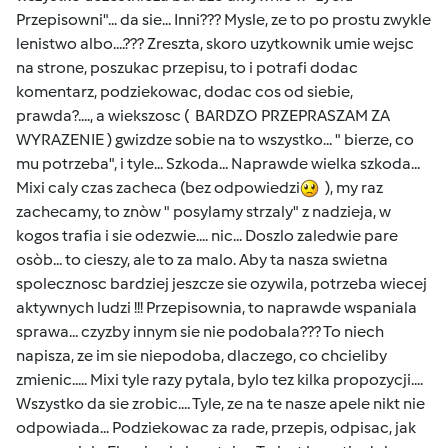
Przepisowni"... da sie... Inni??? Mysle, ze to po prostu zwykle
lenistwo albo....??? Zreszta, skoro uzytkownik umie wejsc
na strone, poszukac przepisu, to i potrafi dodac
komentarz, podziekowac, dodac cos od siebie,
prawda?...., a wiekszosc ( BARDZO PRZEPRASZAM ZA
WYRAZENIE ) gwizdze sobie na to wszystko... " bierze, co
mu potrzeba", i tyle... Szkoda... Naprawde wielka szkoda...
Mixi caly czas zacheca (bez odpowiedzi
), my raz
zachecamy, to znòw " posylamy strzaly" z nadzieja, w
kogos trafia i sie odezwie.... nic... Doszlo zaledwie pare
osòb... to cieszy, ale to za malo. Aby ta nasza swietna
spolecznosc bardziej jeszcze sie ozywila, potrzeba wiecej
aktywnych ludzi !!! Przepisownia, to naprawde wspaniala
sprawa... czyzby innym sie nie podobala??? To niech
napisza, ze im sie niepodoba, dlaczego, co chcieliby
zmienic..... Mixi tyle razy pytala, bylo tez kilka propozycji....
Wszystko da sie zrobic.... Tyle, ze na te nasze apele nikt nie
odpowiada... Podziekowac za rade, przepis, odpisac, jak