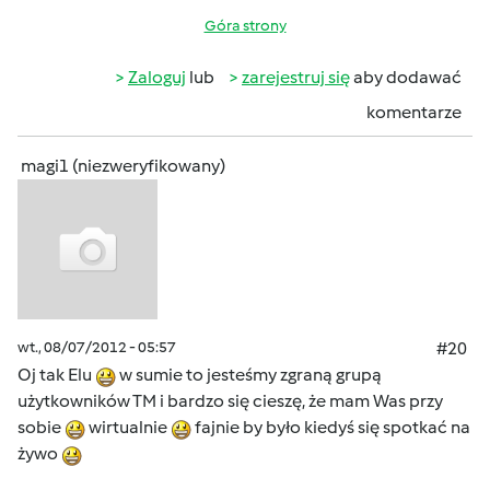
Góra strony
Zaloguj
lub
zarejestruj się
aby dodawać
komentarze
magi1 (niezweryfikowany)
wt., 08/07/2012 - 05:57
#20
Oj tak Elu
w sumie to jesteśmy zgraną grupą
użytkowników TM i bardzo się cieszę, że mam Was przy
sobie
wirtualnie
fajnie by było kiedyś się spotkać na
żywo