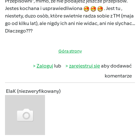
Przepisowni", mimo, ze nie podajesz jeszcze przepisòw.
Jestes kochana i usprawiedliwiona
. Jest tu ,
niestety, duzo osòb, ktòre swietnie radza sobie z TM (maja
go od kilku lat), ale nigdy ich ani nie widac, ani nie slychac...
Dlaczego???
Góra strony
Zaloguj
lub
zarejestruj się
aby dodawać
komentarze
ElaK (niezweryfikowany)