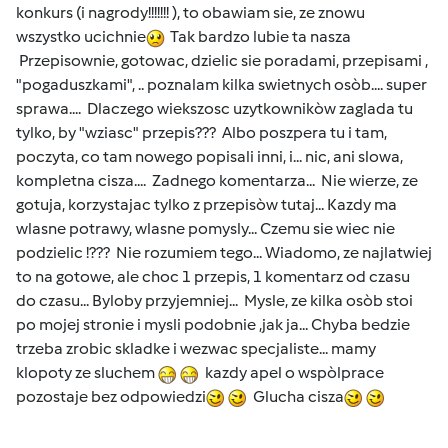
konkurs (i nagrody!!!!!!! ), to obawiam sie, ze znowu
wszystko ucichnie
Tak bardzo lubie ta nasza
Przepisownie, gotowac, dzielic sie poradami, przepisami ,
"pogaduszkami", .. poznalam kilka swietnych osòb.... super
sprawa.... Dlaczego wiekszosc uzytkownikòw zaglada tu
tylko, by "wziasc" przepis??? Albo poszpera tu i tam,
poczyta, co tam nowego popisali inni, i... nic, ani slowa,
kompletna cisza.... Zadnego komentarza... Nie wierze, ze
gotuja, korzystajac tylko z przepisòw tutaj... Kazdy ma
wlasne potrawy, wlasne pomysly... Czemu sie wiec nie
podzielic !??? Nie rozumiem tego... Wiadomo, ze najlatwiej
to na gotowe, ale choc 1 przepis, 1 komentarz od czasu
do czasu... Byloby przyjemniej... Mysle, ze kilka osòb stoi
po mojej stronie i mysli podobnie ,jak ja... Chyba bedzie
trzeba zrobic skladke i wezwac specjaliste... mamy
klopoty ze sluchem
kazdy apel o wspòlprace
pozostaje bez odpowiedzi
Glucha cisza