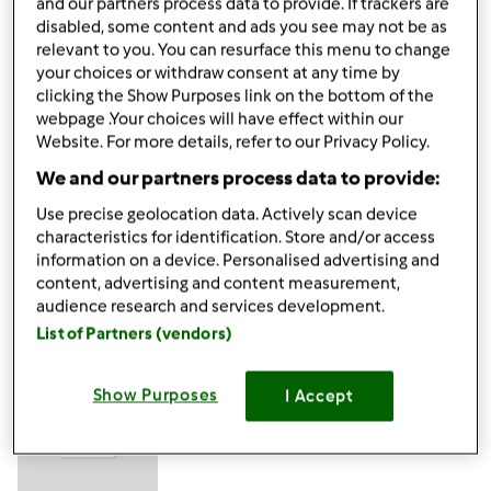
and our partners process data to provide. If trackers are
wt., 07/17/2012 - 15:43
#4
disabled, some content and ads you see may not be as
Świetnie bardzo się cieszę, że jest nowy konkurs. Muszę się
relevant to you. You can resurface this menu to change
wziąść za gotowanie choć ostatnio nie mam za dużo
your choices or withdraw consent at any time by
czasu bo mamy remoncik w domku. Ale będę zaglądać i
clicking the Show Purposes link on the bottom of the
na Was głosować
webpage .Your choices will have effect within our
Website. For more details, refer to our Privacy Policy.
We and our partners process data to provide:
Góra strony
Use precise geolocation data. Actively scan device
Zaloguj
lub
zarejestruj się
aby dodawać
characteristics for identification. Store and/or access
information on a device. Personalised advertising and
komentarze
content, advertising and content measurement,
audience research and services development.
Karolinad2
List of Partners (vendors)
(niezweryfikowany)
Show Purposes
I Accept