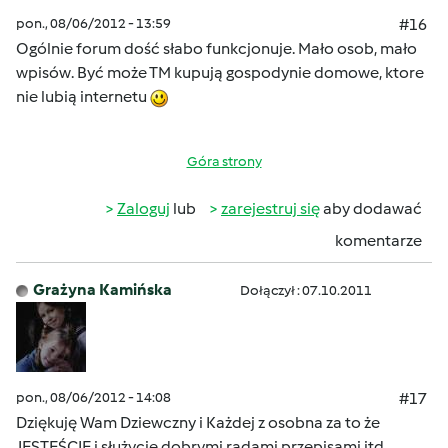
pon., 08/06/2012 - 13:59
#16
Ogólnie forum dość słabo funkcjonuje. Mało osob, mało
wpisów. Być może TM kupują gospodynie domowe, ktore
nie lubią internetu
Góra strony
Zaloguj
lub
zarejestruj się
aby dodawać
komentarze
Grażyna Kamińska
Dołączył : 07.10.2011
pon., 08/06/2012 - 14:08
#17
Dziękuję Wam Dziewczny i Każdej z osobna za to że
JESTEŚCIE i służycie dobrymi radami,przepisami itd.