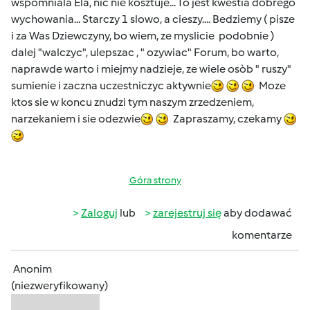
wspomniala Ela, nic nie kosztuje... To jest kwestia dobrego
wychowania... Starczy 1 slowo, a cieszy.... Bedziemy ( pisze
i za Was Dziewczyny, bo wiem, ze myslicie podobnie )
dalej "walczyc", ulepszac , " ozywiac" Forum, bo warto,
naprawde warto i miejmy nadzieje, ze wiele osòb " ruszy"
sumienie i zaczna uczestniczyc aktywnie
Moze
ktos sie w koncu znudzi tym naszym zrzedzeniem,
narzekaniem i sie odezwie
Zapraszamy, czekamy
Góra strony
Zaloguj
lub
zarejestruj się
aby dodawać
komentarze
Anonim
(niezweryfikowany)