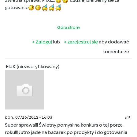
Swietna sprawa, MIXi....
Ludzie, bierzemy sie za
gotowanie
Góra strony
Zaloguj
lub
zarejestruj się
aby dodawać
komentarze
ElaK (niezweryfikowany)
pon., 07/16/2012 - 16:03
#3
Super sprawa!!! Świetny pomysł na konkurs o tej porze
roku!!! Jutro jade na bazarek po prodykty i do gotowania