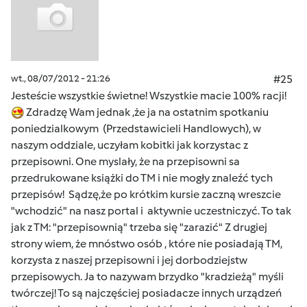
wt., 08/07/2012 - 21:26
#25
Jesteście wszystkie świetne! Wszystkie macie 100% racji!
Zdradzę Wam jednak ,że ja na ostatnim spotkaniu
poniedzialkowym (Przedstawicieli Handlowych), w
naszym oddziale, uczyłam kobitki jak korzystac z
przepisowni. One myslały, że na przepisowni sa
przedrukowane książki do TM i nie mogły znaleźć tych
przepisów! Sądzę,że po krótkim kursie zaczną wreszcie
"wchodzić" na nasz portal i aktywnie uczestniczyć. To tak
jak z TM: "przepisownią" trzeba się "zarazić" Z drugiej
strony wiem, że mnóstwo osób , które nie posiadają TM,
korzysta z naszej przepisowni i jej dorbodziejstw
przepisowych. Ja to nazywam brzydko "kradzieżą" myśli
twórczej! To są najczęściej posiadacze innych urządzeń