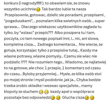
konkurs (i nagrody!!!!!!! ), to obawiam sie, ze znowu
wszystko ucichnie
Tak bardzo lubie ta nasza
Przepisownie, gotowac, dzielic sie poradami, przepisami ,
"pogaduszkami", .. poznalam kilka swietnych osòb.... super
sprawa.... Dlaczego wiekszosc uzytkownikòw zaglada tu
tylko, by "wziasc" przepis??? Albo poszpera tu i tam,
poczyta, co tam nowego popisali inni, i... nic, ani slowa,
kompletna cisza.... Zadnego komentarza... Nie wierze, ze
gotuja, korzystajac tylko z przepisòw tutaj... Kazdy ma
wlasne potrawy, wlasne pomysly... Czemu sie wiec nie
podzielic !??? Nie rozumiem tego... Wiadomo, ze najlatwiej
to na gotowe, ale choc 1 przepis, 1 komentarz od czasu
do czasu... Byloby przyjemniej... Mysle, ze kilka osòb stoi
po mojej stronie i mysli podobnie ,jak ja... Chyba bedzie
trzeba zrobic skladke i wezwac specjaliste... mamy
klopoty ze sluchem
kazdy apel o wspòlprace
pozostaje bez odpowiedzi
Glucha cisza