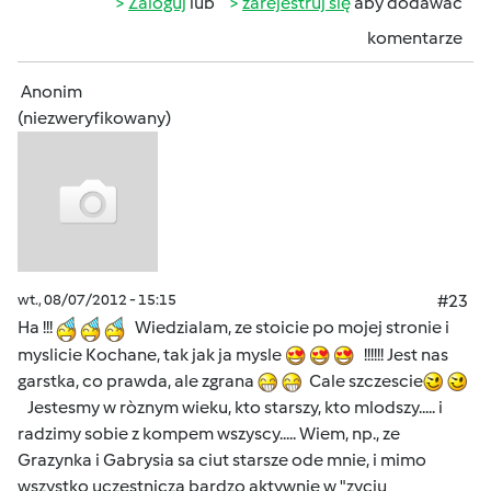
Zaloguj
lub
zarejestruj się
aby dodawać
komentarze
Anonim
(niezweryfikowany)
wt., 08/07/2012 - 15:15
#23
Ha !!!
Wiedzialam, ze stoicie po mojej stronie i
myslicie Kochane, tak jak ja mysle
!!!!!! Jest nas
garstka, co prawda, ale zgrana
Cale szczescie
Jestesmy w ròznym wieku, kto starszy, kto mlodszy..... i
radzimy sobie z kompem wszyscy..... Wiem, np., ze
Grazynka i Gabrysia sa ciut starsze ode mnie, i mimo
wszystko uczestnicza bardzo aktywnie w "zyciu