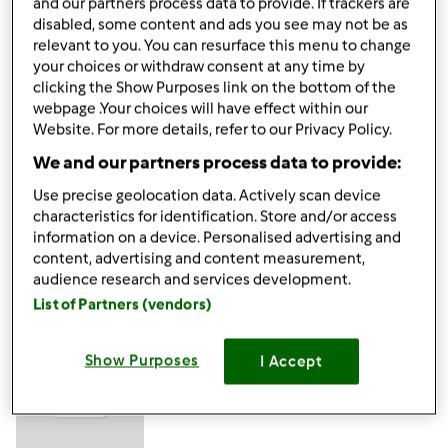
and our partners process data to provide. If trackers are
wt., 07/17/2012 - 15:43
#4
disabled, some content and ads you see may not be as
Świetnie bardzo się cieszę, że jest nowy konkurs. Muszę się
relevant to you. You can resurface this menu to change
wziąść za gotowanie choć ostatnio nie mam za dużo
your choices or withdraw consent at any time by
czasu bo mamy remoncik w domku. Ale będę zaglądać i
clicking the Show Purposes link on the bottom of the
na Was głosować
webpage .Your choices will have effect within our
Website. For more details, refer to our Privacy Policy.
We and our partners process data to provide:
Góra strony
Use precise geolocation data. Actively scan device
Zaloguj
lub
zarejestruj się
aby dodawać
characteristics for identification. Store and/or access
information on a device. Personalised advertising and
komentarze
content, advertising and content measurement,
audience research and services development.
Karolinad2
List of Partners (vendors)
(niezweryfikowany)
Show Purposes
I Accept