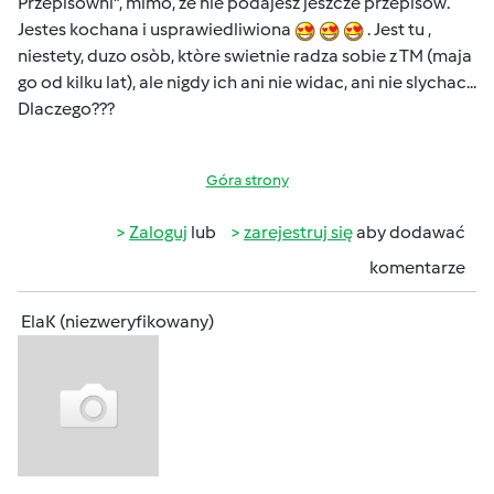
Przepisowni", mimo, ze nie podajesz jeszcze przepisòw.
Jestes kochana i usprawiedliwiona
. Jest tu ,
niestety, duzo osòb, ktòre swietnie radza sobie z TM (maja
go od kilku lat), ale nigdy ich ani nie widac, ani nie slychac...
Dlaczego???
Góra strony
Zaloguj
lub
zarejestruj się
aby dodawać
komentarze
ElaK (niezweryfikowany)