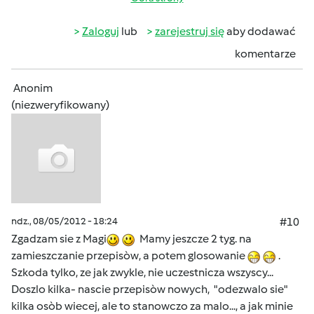
Zaloguj
lub
zarejestruj się
aby dodawać
komentarze
Anonim
(niezweryfikowany)
ndz., 08/05/2012 - 18:24
#10
Zgadzam sie z Magi
Mamy jeszcze 2 tyg. na
zamieszczanie przepisòw, a potem glosowanie
.
Szkoda tylko, ze jak zwykle, nie uczestnicza wszyscy...
Doszlo kilka- nascie przepisòw nowych, "odezwalo sie"
kilka osòb wiecej, ale to stanowczo za malo..., a jak minie