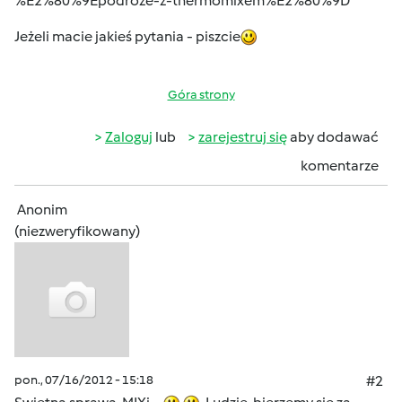
%E2%80%9Epodroze-z-thermomixem%E2%80%9D
Jeżeli macie jakieś pytania - piszcie
Góra strony
Zaloguj
lub
zarejestruj się
aby dodawać
komentarze
Anonim
(niezweryfikowany)
pon., 07/16/2012 - 15:18
#2