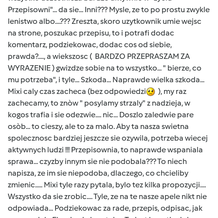
Przepisowni"... da sie... Inni??? Mysle, ze to po prostu zwykle
lenistwo albo....??? Zreszta, skoro uzytkownik umie wejsc
na strone, poszukac przepisu, to i potrafi dodac
komentarz, podziekowac, dodac cos od siebie,
prawda?...., a wiekszosc ( BARDZO PRZEPRASZAM ZA
WYRAZENIE ) gwizdze sobie na to wszystko... " bierze, co
mu potrzeba", i tyle... Szkoda... Naprawde wielka szkoda...
Mixi caly czas zacheca (bez odpowiedzi
), my raz
zachecamy, to znòw " posylamy strzaly" z nadzieja, w
kogos trafia i sie odezwie.... nic... Doszlo zaledwie pare
osòb... to cieszy, ale to za malo. Aby ta nasza swietna
spolecznosc bardziej jeszcze sie ozywila, potrzeba wiecej
aktywnych ludzi !!! Przepisownia, to naprawde wspaniala
sprawa... czyzby innym sie nie podobala??? To niech
napisza, ze im sie niepodoba, dlaczego, co chcieliby
zmienic..... Mixi tyle razy pytala, bylo tez kilka propozycji....
Wszystko da sie zrobic.... Tyle, ze na te nasze apele nikt nie
odpowiada... Podziekowac za rade, przepis, odpisac, jak