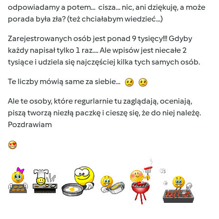
odpowiadamy a potem... cisza... nic, ani dziękuję, a może
porada była zła? (też chciałabym wiedzieć...)
Zarejestrowanych osób jest ponad 9 tysięcy!!! Gdyby
każdy napisał tylko 1 raz.... Ale wpisów jest niecałe 2
tysiące i udziela się najczęściej kilka tych samych osób.
Te liczby mówią same za siebie...
Ale te osoby, które regurlarnie tu zaglądają, oceniają,
piszą tworzą niezłą paczkę i cieszę się, że do niej należę.
Pozdrawiam