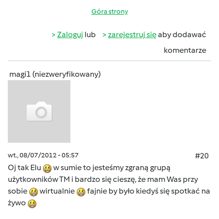
Góra strony
Zaloguj
lub
zarejestruj się
aby dodawać
komentarze
magi1 (niezweryfikowany)
wt., 08/07/2012 - 05:57
#20
Oj tak Elu
w sumie to jesteśmy zgraną grupą
użytkowników TM i bardzo się cieszę, że mam Was przy
sobie
wirtualnie
fajnie by było kiedyś się spotkać na
żywo