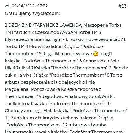
wt., 09/04/2012 - 07:32
#13
Gratulujemy zwycięzcom:
1 DŻEM Z NEKTARYNEK Z LAWENDĄ Maszoperia Torba
TM i fartuch 2 CzekoLAdoWA SAM Torba TM 3
Blyskawiczne tiramisù light - brzoskwiniowe veronicab71
Torba TM 4 Mrowisko lidien Książka "Podróże z
Thermomixem" 5 Rogaliki marchewkowe
magi1
Książka "Podróże z Thermomixem" 6 Ananas w cieście
Ulki49 ulka49 Książka "Podróże z Thermomixem" 7 Placki z
cukinii aivlys Książka "Podróże z Thermomixem" 8 Tort z
arbuza bez pieczenia dla dbających o linię
Magdalena_Ponczkowska Książka "Podróże z
Thermomixem" 9 Jagodowo-malinowy torcik Ani M.
anulkamroz Książka "Podróże z Thermomixem" 10
Chutney z mango ElaK Książka "Podróże z Thermomixem"
11 Zupa krem z kukurydzy kucheny bałagan Książka
"Podróże z Thermomixem" 12 arbuzowa bomba
MałgorzataKurowska Książka "Podróże z Thermomixem"