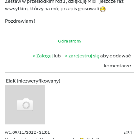
Zestaw w przesłodkim różu , dziękuję Mixi i jeszcze raz
wszsytkim, którzy na mój przepis głosowali
Pozdrawiam !
Góra strony
Zaloguj
lub
zarejestruj się
aby dodawać
komentarze
ElaK (niezweryfikowany)
wt., 09/11/2012 - 21:01
#31