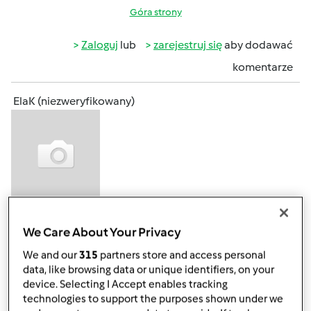
Góra strony
Zaloguj
lub
zarejestruj się
aby dodawać
komentarze
ElaK (niezweryfikowany)
pon., 08/27/2012 - 23:01
#4
We Care About Your Privacy
Zarejestrowanych osób jest dużo ale po ilości osób
biorących udział w konkursie widać, że strasznie trudno
We and our
315
partners store and access personal
jest kogoś namówić do wprowadzenia przepisu (nawet
data, like browsing data or unique identifiers, on your
jeśli mają szansę na wygranie super książki)... Przykro mi to
device. Selecting I Accept enables tracking
technologies to support the purposes shown under we
pisać, ale z głosowaniem będzie podobnie. No chyba, że