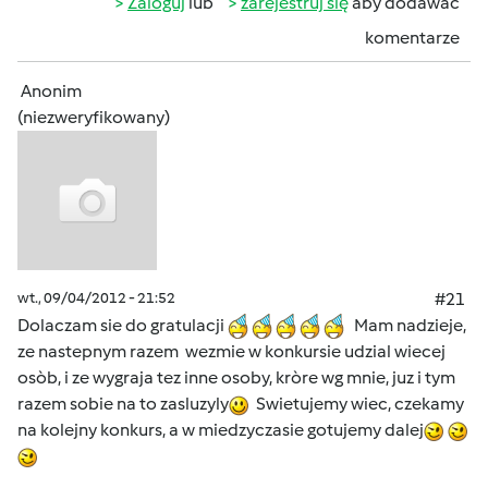
Zaloguj
lub
zarejestruj się
aby dodawać
komentarze
Anonim
(niezweryfikowany)
wt., 09/04/2012 - 21:52
#21
Dolaczam sie do gratulacji
Mam nadzieje,
ze nastepnym razem wezmie w konkursie udzial wiecej
osòb, i ze wygraja tez inne osoby, kròre wg mnie, juz i tym
razem sobie na to zasluzyly
Swietujemy wiec, czekamy
na kolejny konkurs, a w miedzyczasie gotujemy dalej