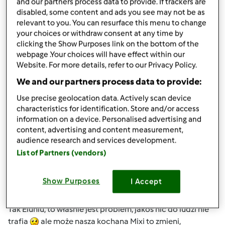
and our partners process data to provide. If trackers are
metody Mixi okażą się skuteczne
Bardzo bym tego
disabled, some content and ads you see may not be as
chciała i życzę Mixi z całego serca.
relevant to you. You can resurface this menu to change
your choices or withdraw consent at any time by
clicking the Show Purposes link on the bottom of the
Góra strony
webpage .Your choices will have effect within our
Website. For more details, refer to our Privacy Policy.
Zaloguj
lub
zarejestruj się
aby dodawać
We and our partners process data to provide:
komentarze
Use precise geolocation data. Actively scan device
characteristics for identification. Store and/or access
magi1 (niezweryfikowany)
information on a device. Personalised advertising and
content, advertising and content measurement,
audience research and services development.
List of Partners (vendors)
Show Purposes
I Accept
wt., 08/28/2012 - 19:08
#5
Tak Eluniu, to własnie jest problem, jakoś nic do ludzi nie
trafia
ale może nasza kochana Mixi to zmieni,