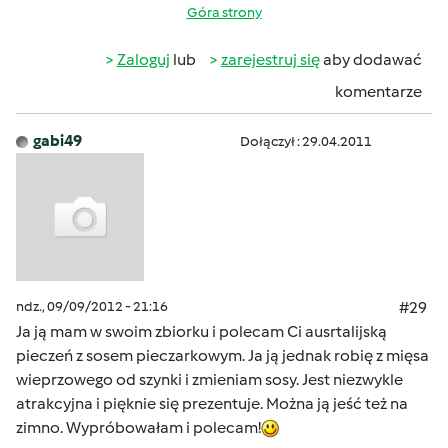
Góra strony
Zaloguj
lub
zarejestruj się
aby dodawać
komentarze
gabi49
Dołączył : 29.04.2011
ndz., 09/09/2012 - 21:16
#29
Ja ją mam w swoim zbiorku i polecam Ci ausrtalijską
pieczeń z sosem pieczarkowym. Ja ją jednak robię z mięsa
wieprzowego od szynki i zmieniam sosy. Jest niezwykle
atrakcyjna i pięknie się prezentuje. Można ją jeść też na
zimno. Wypróbowałam i polecam!