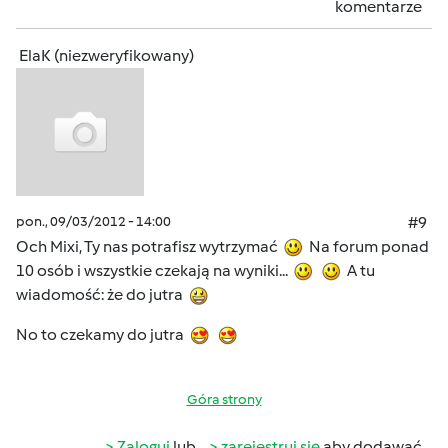
komentarze
ElaK (niezweryfikowany)
pon., 09/03/2012 - 14:00
#9
Och Mixi, Ty nas potrafisz wytrzymać
Na forum ponad
10 osób i wszystkie czekają na wyniki...
A tu
wiadomość: że do jutra
No to czekamy do jutra
Góra strony
Zaloguj
lub
zarejestruj się
aby dodawać