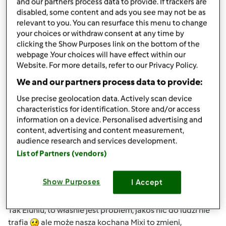
and our partners process data to provide. If trackers are
metody Mixi okażą się skuteczne
Bardzo bym tego
disabled, some content and ads you see may not be as
chciała i życzę Mixi z całego serca.
relevant to you. You can resurface this menu to change
your choices or withdraw consent at any time by
clicking the Show Purposes link on the bottom of the
Góra strony
webpage .Your choices will have effect within our
Website. For more details, refer to our Privacy Policy.
Zaloguj
lub
zarejestruj się
aby dodawać
We and our partners process data to provide:
komentarze
Use precise geolocation data. Actively scan device
characteristics for identification. Store and/or access
magi1 (niezweryfikowany)
information on a device. Personalised advertising and
content, advertising and content measurement,
audience research and services development.
List of Partners (vendors)
Show Purposes
I Accept
wt., 08/28/2012 - 19:08
#5
Tak Eluniu, to własnie jest problem, jakoś nic do ludzi nie
trafia
ale może nasza kochana Mixi to zmieni,