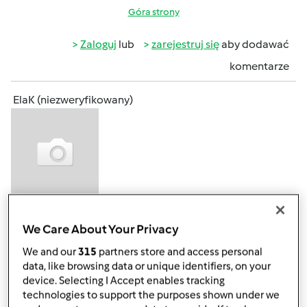
Góra strony
Zaloguj
lub
zarejestruj się
aby dodawać
komentarze
ElaK (niezweryfikowany)
pon., 08/27/2012 - 23:01
#4
We Care About Your Privacy
Zarejestrowanych osób jest dużo ale po ilości osób
biorących udział w konkursie widać, że strasznie trudno
We and our
315
partners store and access personal
jest kogoś namówić do wprowadzenia przepisu (nawet
data, like browsing data or unique identifiers, on your
jeśli mają szansę na wygranie super książki)... Przykro mi to
device. Selecting I Accept enables tracking
technologies to support the purposes shown under we
pisać, ale z głosowaniem będzie podobnie. No chyba, że