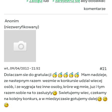
Zaloguj
lub
zarejestruj się
aby dodawać
komentarze
Anonim
(niezweryfikowany)
wt., 09/04/2012 - 21:52
#21
Dolaczam sie do gratulacji
Mam nadzieje,
ze nastepnym razem wezmie w konkursie udzial wiecej
osòb, i ze wygraja tez inne osoby, kròre wg mnie, juz i tym
razem sobie na to zasluzyly
Swietujemy wiec, czekamy
na kolejny konkurs, a w miedzyczasie gotujemy dalej