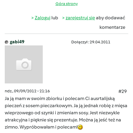
Góra strony
Zaloguj
lub
zarejestruj się
aby dodawać
komentarze
gabi49
Dołączył : 29.04.2011
ndz., 09/09/2012 - 21:16
#29
Ja ją mam w swoim zbiorku i polecam Ci ausrtalijską
pieczeń z sosem pieczarkowym. Ja ją jednak robię z mięsa
wieprzowego od szynki i zmieniam sosy. Jest niezwykle
atrakcyjna i pięknie się prezentuje. Można ją jeść też na
zimno. Wypróbowałam i polecam!