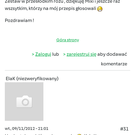
Zestaw w przesłodkim różu , dziękuję Mixi i jeszcze raz
wszsytkim, którzy na mój przepis głosowali
Pozdrawiam !
Góra strony
Zaloguj
lub
zarejestruj się
aby dodawać
komentarze
ElaK (niezweryfikowany)
wt., 09/11/2012 - 21:01
#31