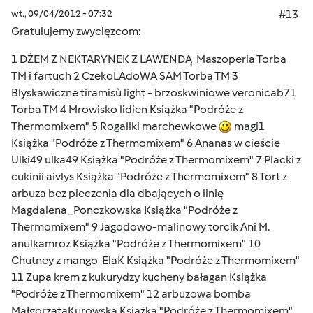
wt., 09/04/2012 - 07:32
#13
Gratulujemy zwycięzcom:
1 DŻEM Z NEKTARYNEK Z LAWENDĄ Maszoperia Torba
TM i fartuch 2 CzekoLAdoWA SAM Torba TM 3
Blyskawiczne tiramisù light - brzoskwiniowe veronicab71
Torba TM 4 Mrowisko lidien Książka "Podróże z
Thermomixem" 5 Rogaliki marchewkowe
magi1
Książka "Podróże z Thermomixem" 6 Ananas w cieście
Ulki49 ulka49 Książka "Podróże z Thermomixem" 7 Placki z
cukinii aivlys Książka "Podróże z Thermomixem" 8 Tort z
arbuza bez pieczenia dla dbających o linię
Magdalena_Ponczkowska Książka "Podróże z
Thermomixem" 9 Jagodowo-malinowy torcik Ani M.
anulkamroz Książka "Podróże z Thermomixem" 10
Chutney z mango ElaK Książka "Podróże z Thermomixem"
11 Zupa krem z kukurydzy kucheny bałagan Książka
"Podróże z Thermomixem" 12 arbuzowa bomba
MałgorzataKurowska Książka "Podróże z Thermomixem"