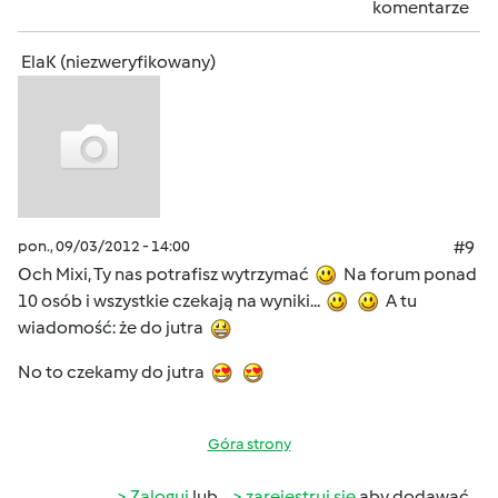
komentarze
ElaK (niezweryfikowany)
pon., 09/03/2012 - 14:00
#9
Och Mixi, Ty nas potrafisz wytrzymać
Na forum ponad
10 osób i wszystkie czekają na wyniki...
A tu
wiadomość: że do jutra
No to czekamy do jutra
Góra strony
Zaloguj
lub
zarejestruj się
aby dodawać