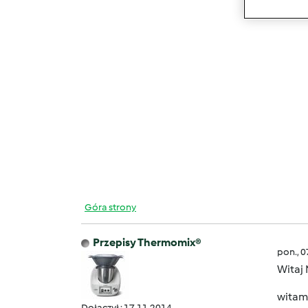
Góra strony
Przepisy Thermomix®
pon., 
Witaj
witamy
Dołączył : 17.11.2014