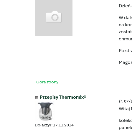
Dzień
W dal
na kom
został
chmurz
Pozdr
Magd
Góra strony
Przepisy Thermomix®
śr., 07
Witaj
kolekc
Dołączył : 17.11.2014
panelu