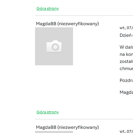
Góra strony
MagdaBB (niezweryfikowany)
wt., 07
Dzień
W dal
na kom
został
chmurz
Pozdr
Magd
Góra strony
MagdaBB (niezweryfikowany)
wt., 07