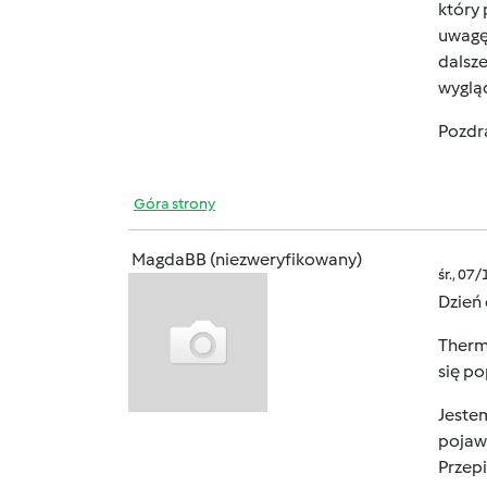
który 
uwagę
dalsz
wyglą
Pozdr
Góra strony
MagdaBB (niezweryfikowany)
śr., 07
Dzień 
Thermo
się po
Jestem
pojawi
Przepi