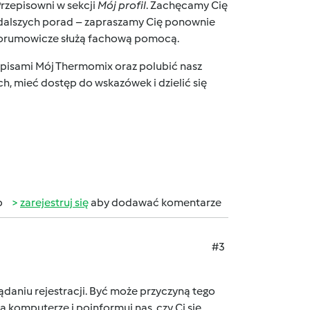
Przepisowni w sekcji
Mój profil
. Zachęcamy Cię
dalszych porad – zapraszamy Cię ponownie
i forumowicze służą fachową pomocą.
episami
Mój Thermomix
oraz polubić nasz
h, mieć dostęp do wskazówek i dzielić się
b
zarejestruj się
aby dodawać komentarze
#3
daniu rejestracji. Być może przyczyną tego
a komputerze i poinformuj nas, czy Ci się