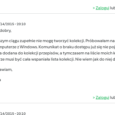
Zaloguj
lu
/14/2015 - 20:10
 dobry,
szym ciągu zupełnie nie mogę tworzyć kolekcji. Próbowałam na
puterze z Windows. Komunikat o braku dostępu już się nie poja
a dodana do kolekcji przepisów, a tymczasem na liście moich kol
e musi być cała wspaniała lista kolekcji. Nie wiem jak do niej 
awiam,
a
Zaloguj
lu
/14/2015 - 20:10