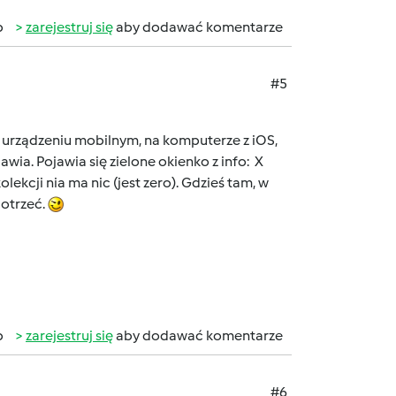
b
zarejestruj się
aby dodawać komentarze
#5
 urządzeniu mobilnym, na komputerze z iOS,
wia. Pojawia się zielone okienko z info: X
ekcji nia ma nic (jest zero). Gdzieś tam, w
dotrzeć.
b
zarejestruj się
aby dodawać komentarze
#6