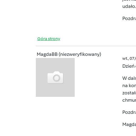
udało.
Pozdr
Góra strony
MagdaBB (niezweryfikowany)
wt., 07
Dzień
W dal
na kom
został
chmurz
Pozdr
Magd