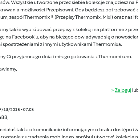
sów. Wszystkie utworzone przez siebie kolekcje znajdziesz na 
krywania możliwości Przepisowni. Gdy będziesz potrzebować 
rum, zespół Thermomix ® (Przepisy Thermomix, Mixi) oraz nas
amy także wypróbować przepisy z kolekcji na platformie z prz
ge na Facebook'u
, aby na bieżąco dowiadywać się o nowościac
i spostrzeżeniami z innymi użytkownikami Thermomixa.
my Ci przyjemnego dnia i miłego gotowania z Thermomixem.
awiamy,
Zaloguj
lu
07/13/2015 - 07:03
BB,
niałaś także o komunikacie informującym o braku dostępu i żą
orzystanie z urządzenia mobilnego, spróbuj utworzyć kolekcję n