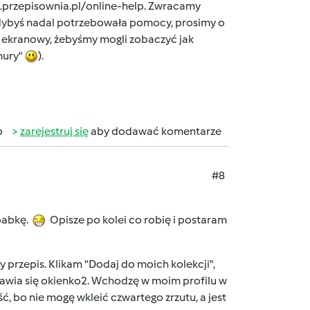
.przepisownia.pl/online-help
. Zwracamy
Gdybyś nadal potrzebowała pomocy, prosimy o
t ekranowy, żebyśmy mogli zobaczyć jak
mury"
).
b
zarejestruj się
aby dodawać komentarze
#8
ubabkę.
Opisze po kolei co robię i postaram
 przepis. Klikam "Dodaj do moich kolekcji",
pojawia się okienko2. Wchodzę w moim profilu w
ć, bo nie mogę wkleić czwartego zrzutu, a jest