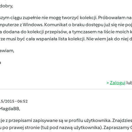
 dobry,
szym ciągu zupełnie nie mogę tworzyć kolekcji. Próbowałam na
puterze z Windows. Komunikat o braku dostępu już się nie poja
a dodana do kolekcji przepisów, a tymczasem na liście moich kol
e musi być cała wspaniała lista kolekcji. Nie wiem jak do niej 
awiam,
a
Zaloguj
lu
/15/2015 - 06:52
 MagdaBB,
je z przepisami zapisywane są w profilu użytkownika. Znajdziesz 
 po prawej stronie (tuż pod nazwą użytkownika). Zapraszamy Ci