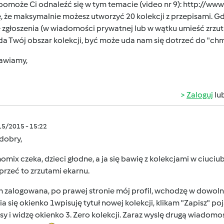
pomoże Ci odnaleźć się w tym temacie (video nr 9):
http://www
, że maksymalnie możesz utworzyć 20 kolekcji z przepisami. 
e zgłoszenia (w wiadomości prywatnej lub w wątku umieść zrzu
da Twój obszar kolekcji, być może uda nam się dotrzeć do "ch
awiamy,
Zaloguj
lu
/15/2015 - 15:22
dobry,
mix czeka, dzieci głodne, a ja się bawię z kolekcjami w ciuci
przeć to zrzutami ekarnu.
 zalogowana, po prawej stronie mój profil, wchodzę w dowolny
a się okienko 1wpisuję tytuł nowej kolekcji, klikam "Zapisz" 
sy i widzę okienko 3. Zero kolekcji. Zaraz wyslę drugą wiadomoś