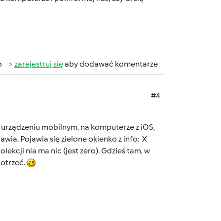
b
zarejestruj się
aby dodawać komentarze
#4
 urządzeniu mobilnym, na komputerze z iOS,
wia. Pojawia się zielone okienko z info: X
ekcji nia ma nic (jest zero). Gdzieś tam, w
dotrzeć.