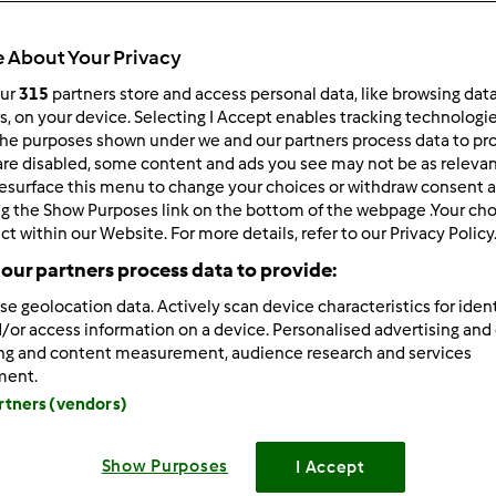
 About Your Privacy
our
315
partners store and access personal data, like browsing dat
rs, on your device. Selecting I Accept enables tracking technologi
he purposes shown under we and our partners process data to prov
7/12/2015 - 16:46
are disabled, some content and ads you see may not be as relevan
esurface this menu to change your choices or withdraw consent a
 dziewczyny (głównie). Dopiero zaczynam przygodę z TM, a ja
ng the Show Purposes link on the bottom of the webpage .Your choi
ejrzenia forum (już wiem jak czyścić uszczelkę z zapachów, że o
ct within our Website. For more details, refer to our Privacy Policy
ę utworzyć na swoim koncie różne kolekcje, żeby od razu wrzuca
our partners process data to provide:
łam się na problem, którego nie mogę pokonać. Robię wszystko 
am Zapisz i dostaję dwie informacje jednocześnie- Jedna, w zi
se geolocation data. Actively scan device characteristics for ident
isów, a pod spodem komunikat: Niestety nie udało nam się zna
/or access information on a device. Personalised advertising and
racji. Tu możesz się zarejestrować. Proszę spróbować ponowni
ing and content measurement, audience research and services
ment.
h kolekcjach nic nie ma. Wylogowałam się i zalogowałam pono
artners (vendors)
ałam z różnych stron i muszę przyznać, że juz zaczynam zgrzy
e znaleźć przepisów, które po drodze zaznaczyłam sobie jako u
Show Purposes
I Accept
awiam serdecznie, Magda