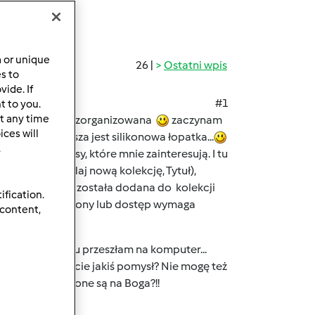
a or unique
26 |
Ostatni wpis
es to
ide. If
#1
t to you.
t any time
ko osoba dobrze zorganizowana
zaczynam
ces will
d kopustki lepsza jest silikonowa łopatka...
.
ć tam przepisy, które mnie zainteresują. I tu
po kolei (Dodaj nową kolekcję, Tytuł),
elonej ramce: X została dodana do kolekcji
ification.
leźć żądanej strony lub dostęp wymaga
 content,
e.
wnie, z tabletu przeszłam na komputer...
tać zębami. Macie jakiś pomysł? Nie mogę też
lubione. Gdzie one są na Boga?!!