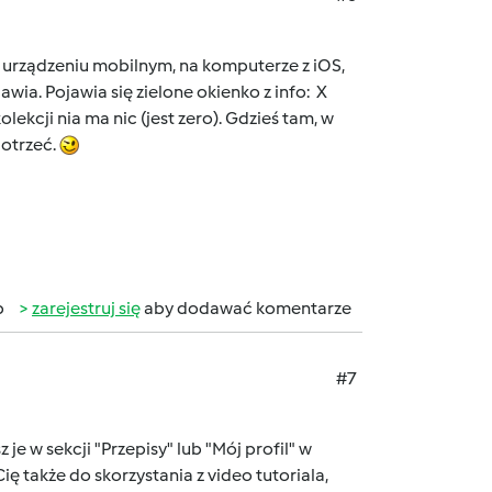
 urządzeniu mobilnym, na komputerze z iOS,
wia. Pojawia się zielone okienko z info: X
ekcji nia ma nic (jest zero). Gdzieś tam, w
dotrzeć.
b
zarejestruj się
aby dodawać komentarze
#7
je w sekcji "Przepisy" lub "Mój profil" w
ę także do skorzystania z video tutoriala,