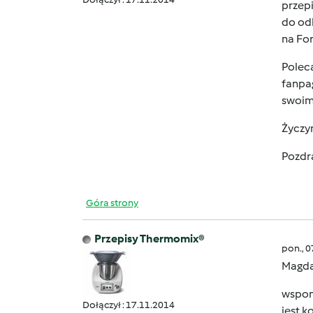
przepi
do od
na Fo
Polec
fanpa
swoim
Życzy
Pozdr
Góra strony
Przepisy Thermomix®
pon., 
Magda
wspom
Dołączył : 17.11.2014
jest k