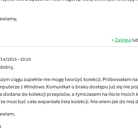
awiamy,
Zaloguj
lu
/14/2015 - 20:10
 dobry,
szym ciągu zupełnie nie mogę tworzyć kolekcji. Próbowałam na
puterze z Windows. Komunikat o braku dostępu już się nie poja
a dodana do kolekcji przepisów, a tymczasem na liście moich kol
e musi być cała wspaniała lista kolekcji. Nie wiem jak do niej 
awiam,
a