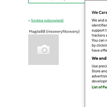
We Care
Szybka odpowiedź
We and 
identifie
support t
MagdaBB (niezweryfikowany)
ndz., 0
trackers 
You can r
Cześć
by clicki
od prz
have effe
Próbuj
We and 
natknę
nacisk
Use preci
przep
Store and
rejest
advertis
develop
W Moic
List of P
Próbow
nigdzi
Pozdr