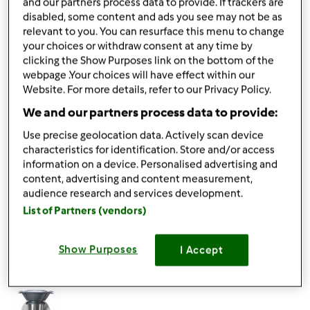
and our partners process data to provide. If trackers are
platformie z przepisami
Mój Thermomix
oraz polubić nasz
disabled, some content and ads you see may not be as
fanpage na Facebook'u
, aby na bieżąco dowiadywać się o
relevant to you. You can resurface this menu to change
nowościach, mieć dostęp do wskazówek i dzielić się
your choices or withdraw consent at any time by
swoimi spostrzeżeniami z innymi użytkownikami
clicking the Show Purposes link on the bottom of the
Thermomixa.
webpage .Your choices will have effect within our
Website. For more details, refer to our Privacy Policy.
Życzymy Ci przyjemnego dnia i miłego gotowania z
We and our partners process data to provide:
Thermomixem.
Use precise geolocation data. Actively scan device
Pozdrawiamy,
characteristics for identification. Store and/or access
information on a device. Personalised advertising and
content, advertising and content measurement,
Góra strony
audience research and services development.
List of Partners (vendors)
Zaloguj
lub
zarejestruj się
aby dodawać
komentarze
Show Purposes
I Accept
Przepisy Thermomix®
Dołączył : 17.11.2014