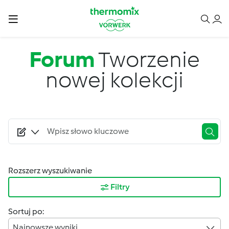
Przejdź do treści
Forum
Tworzenie
nowej kolekcji
Rozszerz wyszukiwanie
Filtry
Sortuj po:
Najnowsze wyniki