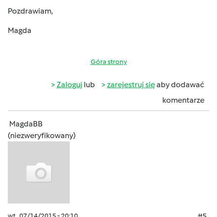
Pozdrawiam,
Magda
Góra strony
Zaloguj
lub
zarejestruj się
aby dodawać
komentarze
MagdaBB
(niezweryfikowany)
wt., 07/14/2015 - 20:10
#5