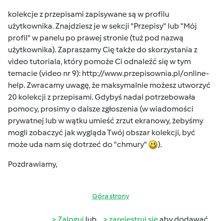
kolekcje z przepisami zapisywane są w profilu
użytkownika. Znajdziesz je w sekcji "Przepisy" lub "Mój
profil" w panelu po prawej stronie (tuż pod nazwą
użytkownika). Zapraszamy Cię także do skorzystania z
video tutoriala, który pomoże Ci odnaleźć się w tym
temacie (video nr 9):
http://www.przepisownia.pl/online-
help
. Zwracamy uwagę, że maksymalnie możesz utworzyć
20 kolekcji z przepisami. Gdybyś nadal potrzebowała
pomocy, prosimy o dalsze zgłoszenia (w wiadomości
prywatnej lub w wątku umieść zrzut ekranowy, żebyśmy
mogli zobaczyć jak wygląda Twój obszar kolekcji, być
może uda nam się dotrzeć do "chmury"
).
Pozdrawiamy,
Góra strony
Zaloguj
lub
zarejestruj się
aby dodawać