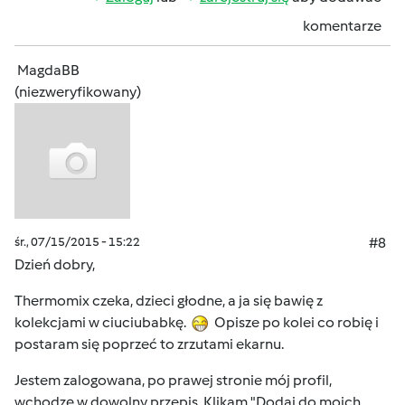
komentarze
MagdaBB
(niezweryfikowany)
śr., 07/15/2015 - 15:22
#8
Dzień dobry,
Thermomix czeka, dzieci głodne, a ja się bawię z
kolekcjami w ciuciubabkę.
Opisze po kolei co robię i
postaram się poprzeć to zrzutami ekarnu.
Jestem zalogowana, po prawej stronie mój profil,
wchodzę w dowolny przepis. Klikam "Dodaj do moich