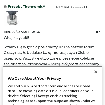
Przepisy Thermomix®
Dołączył : 17.11.2014
pon., 07/13/2015 - 06:55
#2
Witaj MagdaBB,
witamy Cię w gronie posiadaczy TM i na naszym forum.
Cieszy nas, że budujesz bazę interesujących Ciebie
przepisów. Wszystkie utworzone przez siebie kolekcje
znajdziesz na Przepisowni w sekcji
Mój profil
. Zachęcamy
Cię do odkrywania możliwości Przepisowni. Gdy będziesz
potrzebować dalszych porad – zapraszamy Cię
We Care About Your Privacy
ponownie na Forum, zespół Thermomix ® (Przepisy
We and our
313
partners store and access personal
Thermomix, Mixi) oraz nasi forumowicze służą fachową
data, like browsing data or unique identifiers, on your
pomocą.
device. Selecting I Accept enables tracking
technologies to support the purposes shown under we
Polecamy także wypróbować przepisy z kolekcji na