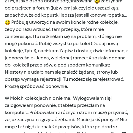
z TM, a jako osoba dobrze zorganizowana
zaczynam
od przejrzenia forum (już wiem jak czyścić uszczelkę z
zapachów, że od kopustki lepsza jest silikonowa łopatka...
Próbuję utworzyć na swoim koncie różne kolekcje,
żeby od razu wrzucać tam przepisy, które mnie
zainteresują. I tu natknęłam się na problem, którego nie
mogę pokonać. Robię wszystko po kolei (Dodaj nową
kolekcję, Tytuł), naciskam Zapisz i dostaję dwie informacje
jednocześnie- Jedna, w zielonej ramce: X została dodana
do kolekcji przepisów, a pod spodem komunikat:
Niestety nie udało nam się znaleźć żądanej strony lub
dostęp wymaga rejestracji. Tu możesz się zarejestrować.
Proszę spróbować ponownie.
W Moich kolekcjach nic nie ma. Wylogowałam się i
zalogowałam ponownie, z tabletu przeszłam na
komputer... Próbowałam z różnych stron i muszę przyznać,
że juz zaczynam zgrzytać zębami. Macie jakiś pomysł? Nie
mogę też nigdzie znaleźć przepisów, które po drodze