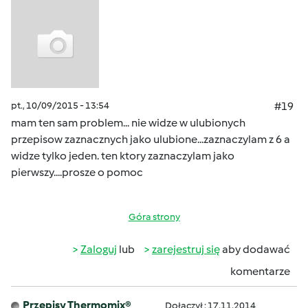
pt., 10/09/2015 - 13:54
#19
mam ten sam problem... nie widze w ulubionych
przepisow zaznacznych jako ulubione...zaznaczylam z 6 a
widze tylko jeden. ten ktory zaznaczylam jako
pierwszy....prosze o pomoc
Góra strony
Zaloguj
lub
zarejestruj się
aby dodawać
komentarze
Przepisy Thermomix®
Dołączył : 17.11.2014