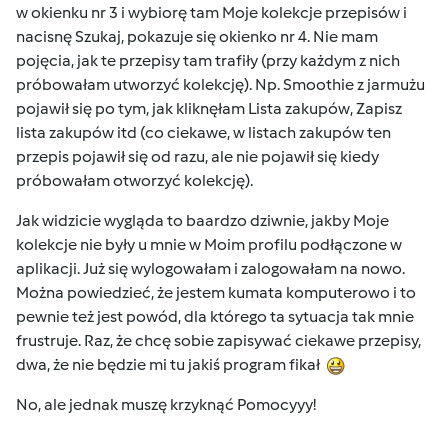
w okienku nr 3 i wybiorę tam Moje kolekcje przepisów i
nacisnę Szukaj, pokazuje się okienko nr 4. Nie mam
pojęcia, jak te przepisy tam trafiły (przy każdym z nich
próbowałam utworzyć kolekcję). Np. Smoothie z jarmużu
pojawił się po tym, jak kliknęłam Lista zakupów, Zapisz
lista zakupów itd (co ciekawe, w listach zakupów ten
przepis pojawił się od razu, ale nie pojawił się kiedy
próbowałam otworzyć kolekcję).
Jak widzicie wygląda to baardzo dziwnie, jakby Moje
kolekcje nie były u mnie w Moim profilu podłączone w
aplikacji. Już się wylogowałam i zalogowałam na nowo.
Można powiedzieć, że jestem kumata komputerowo i to
pewnie też jest powód, dla którego ta sytuacja tak mnie
frustruje. Raz, że chcę sobie zapisywać ciekawe przepisy,
dwa, że nie będzie mi tu jakiś program fikał
No, ale jednak muszę krzyknąć Pomocyyy!