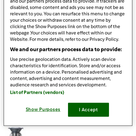
and our partners process data to provide. If trackers are
platformie z przepisami
Mój Thermomix
oraz polubić nasz
disabled, some content and ads you see may not be as
fanpage na Facebook'u
, aby na bieżąco dowiadywać się o
relevant to you. You can resurface this menu to change
nowościach, mieć dostęp do wskazówek i dzielić się
your choices or withdraw consent at any time by
swoimi spostrzeżeniami z innymi użytkownikami
clicking the Show Purposes link on the bottom of the
Thermomixa.
webpage .Your choices will have effect within our
Website. For more details, refer to our Privacy Policy.
Życzymy Ci przyjemnego dnia i miłego gotowania z
We and our partners process data to provide:
Thermomixem.
Use precise geolocation data. Actively scan device
Pozdrawiamy,
characteristics for identification. Store and/or access
information on a device. Personalised advertising and
content, advertising and content measurement,
Góra strony
audience research and services development.
List of Partners (vendors)
Zaloguj
lub
zarejestruj się
aby dodawać
komentarze
Show Purposes
I Accept
Przepisy Thermomix®
Dołączył : 17.11.2014