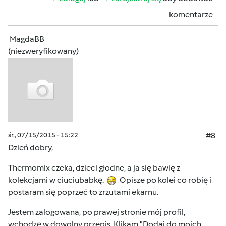
komentarze
MagdaBB
(niezweryfikowany)
śr., 07/15/2015 - 15:22
#8
Dzień dobry,
Thermomix czeka, dzieci głodne, a ja się bawię z
kolekcjami w ciuciubabkę.
Opisze po kolei co robię i
postaram się poprzeć to zrzutami ekarnu.
Jestem zalogowana, po prawej stronie mój profil,
wchodzę w dowolny przepis. Klikam "Dodaj do moich