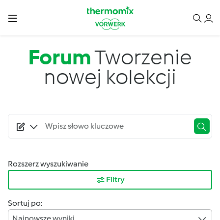
Przejdź do treści
Forum
Tworzenie
nowej kolekcji
Rozszerz wyszukiwanie
Filtry
Sortuj po:
Najnowsze wyniki