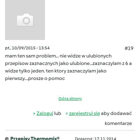
pt., 10/09/2015 - 13:54
#19
mam ten sam problem... nie widze w ulubionych
przepisow zaznacznych jako ulubione...zaznaczylam z 6 a
widze tylko jeden. ten ktory zaznaczylam jako
pierwszy....prosze o pomoc
Góra strony
Zaloguj
lub
zarejestruj się
aby dodawać
komentarze
Przepisy Thermomix®
Dołączył : 17.11.2014