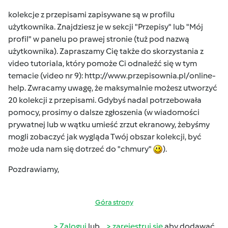
kolekcje z przepisami zapisywane są w profilu
użytkownika. Znajdziesz je w sekcji "Przepisy" lub "Mój
profil" w panelu po prawej stronie (tuż pod nazwą
użytkownika). Zapraszamy Cię także do skorzystania z
video tutoriala, który pomoże Ci odnaleźć się w tym
temacie (video nr 9):
http://www.przepisownia.pl/online-
help
. Zwracamy uwagę, że maksymalnie możesz utworzyć
20 kolekcji z przepisami. Gdybyś nadal potrzebowała
pomocy, prosimy o dalsze zgłoszenia (w wiadomości
prywatnej lub w wątku umieść zrzut ekranowy, żebyśmy
mogli zobaczyć jak wygląda Twój obszar kolekcji, być
może uda nam się dotrzeć do "chmury"
).
Pozdrawiamy,
Góra strony
Zaloguj
lub
zarejestruj się
aby dodawać