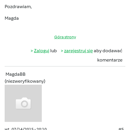
Pozdrawiam,
Magda
Góra strony
Zaloguj
lub
zarejestruj się
aby dodawać
komentarze
MagdaBB
(niezweryfikowany)
wt., 07/14/2015 - 20:10
#5