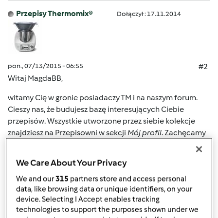
Przepisy Thermomix®
Dołączył : 17.11.2014
pon., 07/13/2015 - 06:55
#2
Witaj MagdaBB,
witamy Cię w gronie posiadaczy TM i na naszym forum.
Cieszy nas, że budujesz bazę interesujących Ciebie
przepisów. Wszystkie utworzone przez siebie kolekcje
znajdziesz na Przepisowni w sekcji
Mój profil
. Zachęcamy
Cię do odkrywania możliwości Przepisowni. Gdy będziesz
potrzebować dalszych porad – zapraszamy Cię
We Care About Your Privacy
ponownie na Forum, zespół Thermomix ® (Przepisy
We and our
315
partners store and access personal
Thermomix, Mixi) oraz nasi forumowicze służą fachową
data, like browsing data or unique identifiers, on your
pomocą.
device. Selecting I Accept enables tracking
technologies to support the purposes shown under we
Polecamy także wypróbować przepisy z kolekcji na