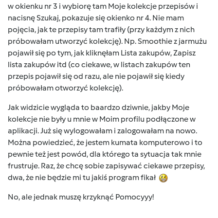
w okienku nr 3 i wybiorę tam Moje kolekcje przepisów i
nacisnę Szukaj, pokazuje się okienko nr 4. Nie mam
pojęcia, jak te przepisy tam trafiły (przy każdym z nich
próbowałam utworzyć kolekcję). Np. Smoothie z jarmużu
pojawił się po tym, jak kliknęłam Lista zakupów, Zapisz
lista zakupów itd (co ciekawe, w listach zakupów ten
przepis pojawił się od razu, ale nie pojawił się kiedy
próbowałam otworzyć kolekcję).
Jak widzicie wygląda to baardzo dziwnie, jakby Moje
kolekcje nie były u mnie w Moim profilu podłączone w
aplikacji. Już się wylogowałam i zalogowałam na nowo.
Można powiedzieć, że jestem kumata komputerowo i to
pewnie też jest powód, dla którego ta sytuacja tak mnie
frustruje. Raz, że chcę sobie zapisywać ciekawe przepisy,
dwa, że nie będzie mi tu jakiś program fikał
No, ale jednak muszę krzyknąć Pomocyyy!