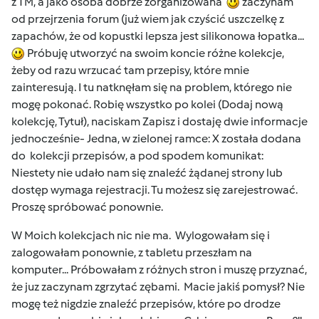
z TM, a jako osoba dobrze zorganizowana
zaczynam
od przejrzenia forum (już wiem jak czyścić uszczelkę z
zapachów, że od kopustki lepsza jest silikonowa łopatka...
Próbuję utworzyć na swoim koncie różne kolekcje,
żeby od razu wrzucać tam przepisy, które mnie
zainteresują. I tu natknęłam się na problem, którego nie
mogę pokonać. Robię wszystko po kolei (Dodaj nową
kolekcję, Tytuł), naciskam Zapisz i dostaję dwie informacje
jednocześnie- Jedna, w zielonej ramce: X została dodana
do kolekcji przepisów, a pod spodem komunikat:
Niestety nie udało nam się znaleźć żądanej strony lub
dostęp wymaga rejestracji. Tu możesz się zarejestrować.
Proszę spróbować ponownie.
W Moich kolekcjach nic nie ma. Wylogowałam się i
zalogowałam ponownie, z tabletu przeszłam na
komputer... Próbowałam z różnych stron i muszę przyznać,
że juz zaczynam zgrzytać zębami. Macie jakiś pomysł? Nie
mogę też nigdzie znaleźć przepisów, które po drodze