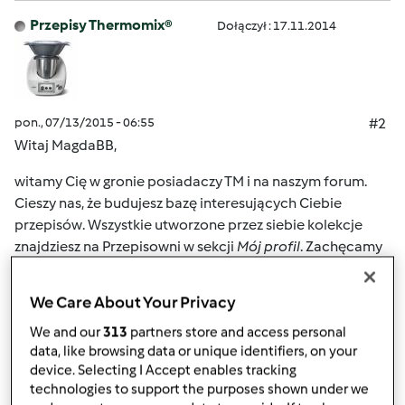
Przepisy Thermomix®
Dołączył : 17.11.2014
pon., 07/13/2015 - 06:55
#2
Witaj MagdaBB,
witamy Cię w gronie posiadaczy TM i na naszym forum.
Cieszy nas, że budujesz bazę interesujących Ciebie
przepisów. Wszystkie utworzone przez siebie kolekcje
znajdziesz na Przepisowni w sekcji
Mój profil
. Zachęcamy
Cię do odkrywania możliwości Przepisowni. Gdy będziesz
potrzebować dalszych porad – zapraszamy Cię
We Care About Your Privacy
ponownie na Forum, zespół Thermomix ® (Przepisy
We and our
313
partners store and access personal
Thermomix, Mixi) oraz nasi forumowicze służą fachową
data, like browsing data or unique identifiers, on your
pomocą.
device. Selecting I Accept enables tracking
technologies to support the purposes shown under we
Polecamy także wypróbować przepisy z kolekcji na