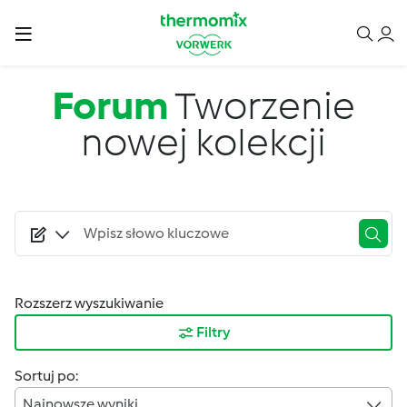
Przejdź do treści
Forum
Tworzenie
nowej kolekcji
Rozszerz wyszukiwanie
Filtry
Sortuj po:
Najnowsze wyniki