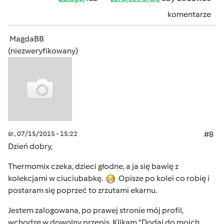
komentarze
MagdaBB
(niezweryfikowany)
śr., 07/15/2015 - 15:22
#8
Dzień dobry,
Thermomix czeka, dzieci głodne, a ja się bawię z
kolekcjami w ciuciubabkę.
Opisze po kolei co robię i
postaram się poprzeć to zrzutami ekarnu.
Jestem zalogowana, po prawej stronie mój profil,
wchodzę w dowolny przepis. Klikam "Dodaj do moich