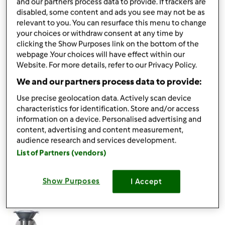
and our partners process data to provide. If trackers are
platformie z przepisami
Mój Thermomix
oraz polubić nasz
disabled, some content and ads you see may not be as
fanpage na Facebook'u
, aby na bieżąco dowiadywać się o
relevant to you. You can resurface this menu to change
nowościach, mieć dostęp do wskazówek i dzielić się
your choices or withdraw consent at any time by
swoimi spostrzeżeniami z innymi użytkownikami
clicking the Show Purposes link on the bottom of the
Thermomixa.
webpage .Your choices will have effect within our
Website. For more details, refer to our Privacy Policy.
Życzymy Ci przyjemnego dnia i miłego gotowania z
We and our partners process data to provide:
Thermomixem.
Use precise geolocation data. Actively scan device
Pozdrawiamy,
characteristics for identification. Store and/or access
information on a device. Personalised advertising and
content, advertising and content measurement,
Góra strony
audience research and services development.
List of Partners (vendors)
Zaloguj
lub
zarejestruj się
aby dodawać
komentarze
Show Purposes
I Accept
Przepisy Thermomix®
Dołączył : 17.11.2014