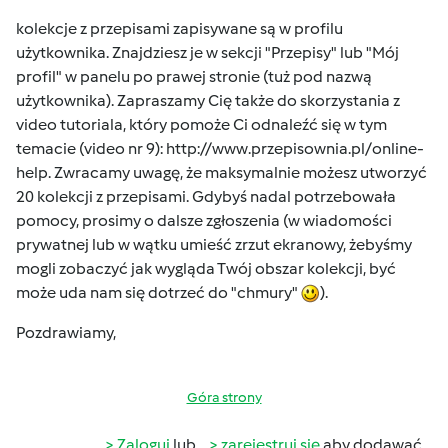
kolekcje z przepisami zapisywane są w profilu
użytkownika. Znajdziesz je w sekcji "Przepisy" lub "Mój
profil" w panelu po prawej stronie (tuż pod nazwą
użytkownika). Zapraszamy Cię także do skorzystania z
video tutoriala, który pomoże Ci odnaleźć się w tym
temacie (video nr 9):
http://www.przepisownia.pl/online-
help
. Zwracamy uwagę, że maksymalnie możesz utworzyć
20 kolekcji z przepisami. Gdybyś nadal potrzebowała
pomocy, prosimy o dalsze zgłoszenia (w wiadomości
prywatnej lub w wątku umieść zrzut ekranowy, żebyśmy
mogli zobaczyć jak wygląda Twój obszar kolekcji, być
może uda nam się dotrzeć do "chmury"
).
Pozdrawiamy,
Góra strony
Zaloguj
lub
zarejestruj się
aby dodawać