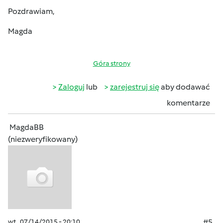
Pozdrawiam,
Magda
Góra strony
Zaloguj
lub
zarejestruj się
aby dodawać
komentarze
MagdaBB
(niezweryfikowany)
wt., 07/14/2015 - 20:10
#5