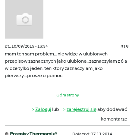
pt., 10/09/2015 - 13:54
#19
mam ten sam problem... nie widze w ulubionych
przepisow zaznacznych jako ulubione...zaznaczylam z 6 a
widze tylko jeden. ten ktory zaznaczylam jako
pierwszy....prosze o pomoc
Góra strony
Zaloguj
lub
zarejestruj się
aby dodawać
komentarze
Przepisy Thermomix®
Dołączył : 17.11.2014