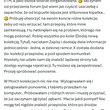
z TM, a jako osoba dobrze zorganizowana
zaczynam
od przejrzenia forum (już wiem jak czyścić uszczelkę z
zapachów, że od kopustki lepsza jest silikonowa łopatka...
Próbuję utworzyć na swoim koncie różne kolekcje,
żeby od razu wrzucać tam przepisy, które mnie
zainteresują. I tu natknęłam się na problem, którego nie
mogę pokonać. Robię wszystko po kolei (Dodaj nową
kolekcję, Tytuł), naciskam Zapisz i dostaję dwie informacje
jednocześnie- Jedna, w zielonej ramce: X została dodana
do kolekcji przepisów, a pod spodem komunikat:
Niestety nie udało nam się znaleźć żądanej strony lub
dostęp wymaga rejestracji. Tu możesz się zarejestrować.
Proszę spróbować ponownie.
W Moich kolekcjach nic nie ma. Wylogowałam się i
zalogowałam ponownie, z tabletu przeszłam na
komputer... Próbowałam z różnych stron i muszę przyznać,
że juz zaczynam zgrzytać zębami. Macie jakiś pomysł? Nie
mogę też nigdzie znaleźć przepisów, które po drodze