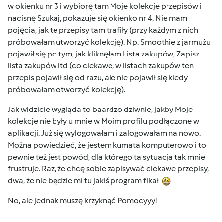
w okienku nr 3 i wybiorę tam Moje kolekcje przepisów i
nacisnę Szukaj, pokazuje się okienko nr 4. Nie mam
pojęcia, jak te przepisy tam trafiły (przy każdym z nich
próbowałam utworzyć kolekcję). Np. Smoothie z jarmużu
pojawił się po tym, jak kliknęłam Lista zakupów, Zapisz
lista zakupów itd (co ciekawe, w listach zakupów ten
przepis pojawił się od razu, ale nie pojawił się kiedy
próbowałam otworzyć kolekcję).
Jak widzicie wygląda to baardzo dziwnie, jakby Moje
kolekcje nie były u mnie w Moim profilu podłączone w
aplikacji. Już się wylogowałam i zalogowałam na nowo.
Można powiedzieć, że jestem kumata komputerowo i to
pewnie też jest powód, dla którego ta sytuacja tak mnie
frustruje. Raz, że chcę sobie zapisywać ciekawe przepisy,
dwa, że nie będzie mi tu jakiś program fikał
No, ale jednak muszę krzyknąć Pomocyyy!