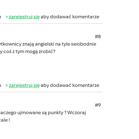
b
zarejestruj się
aby dodawać komentarze
#8
ytkownicy znają angielski na tyle swobodnie
y coś z tym mogą zrobić?
b
zarejestruj się
aby dodawać komentarze
#9
Dlaczego ujmowane są punkty ? Wczoraj
ale !