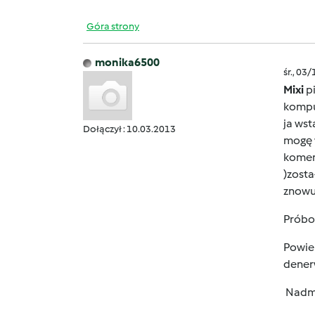
Góra strony
monika6500
śr., 03
Mixi
pi
komput
ja wst
Dołączył : 10.03.2013
mogę w
koment
)zosta
znowu
Próbow
Powiem
denerw
Nadmi