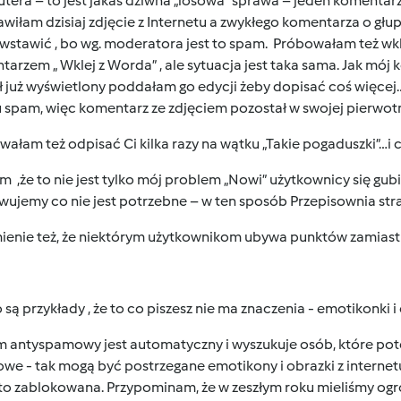
era – to jest jakaś dziwna „losowa” sprawa – jeden komentarz 
awiłam dzisiaj zdjęcie z Internetu a zwykłego komentarza o głu
stawić , bo wg. moderatora jest to spam. Próbowałam też wkle
arzem „ Wklej z Worda” , ale sytuacja jest taka sama. Jak mój 
ł już wyświetlony poddałam go edycji żeby dopisać coś więcej
 spam, więc komentarz ze zdjęciem pozostał w swojej pierwotn
ałam też odpisać Ci kilka razy na wątku „Takie pogaduszki”…i 
 ,że to nie jest tylko mój problem „Nowi” użytkownicy się gub
ujemy co nie jest potrzebne – w ten sposób Przepisownia stra
enie też, że niektórym użytkownikom ubywa punktów zamias
 są przykłady , że to co piszesz nie ma znaczenia - emotikonki
m antyspamowy jest automatyczny i wyszukuje osób, które pot
we - tak mogą być postrzegane emotikony i obrazki z interne
 to zablokowana. Przypominam, że w zeszłym roku mieliśmy o