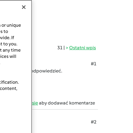
a or unique
es to
ide. If
t to you.
31 |
Ostatni wpis
t any time
ces will
.
#1
 nie wszystkie odpowiedzieć.
ification.
 content,
b
zarejestruj się
aby dodawać komentarze
#2