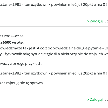
.stanek1981
- ten użytkownik powinien mieć już 20pkt a ma 0 !
Zaloguj
lu
/21/2014 - 07:33
a6500 wrote:
owiedzmy,że tak jest
A co z odpowiedzią na drugie pytanie - 
y użytkownik taką sytuacje zgłosił a niektórzy nie dostają ich wc
rwszy z brzegu przykład :
.stanek1981
- ten użytkownik powinien mieć już 20pkt a ma 0 !
zas zajmuję się tą sprawą
Zaloguj
lu