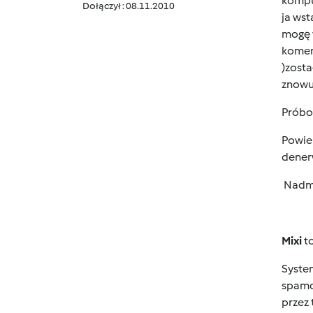
komput
Dołączył : 08.11.2010
ja wst
mogę w
koment
)zosta
znowu
Próbow
Powiem
denerw
Nadmi
Mixi
to
Syste
spamo
przez