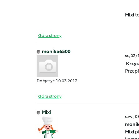
Mixi
to
Góra strony
monika6500
śr., 03
Krzys
Przep
Dołączył : 10.03.2013
Góra strony
Mixi
czw., 0
monik
Mixi
pi