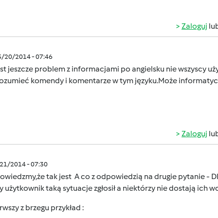
Zaloguj
lu
3/20/2014 - 07:46
est jeszcze problem z informacjami po angielsku nie wszyscy uż
rozumieć komendy i komentarze w tym języku.Może informatyc
Zaloguj
lu
/21/2014 - 07:30
owiedzmy,że tak jest
A co z odpowiedzią na drugie pytanie - 
y użytkownik taką sytuacje zgłosił a niektórzy nie dostają ich wc
rwszy z brzegu przykład :