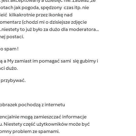
jest akceptowany a dziesięć nie. Zauważ ,że
potach jak pogoda, spędzony czas itp. nie
ić kilkakrotnie przez ikonkę nad
komentarz (chodzi mi o dzisiejsze zdjęcie
…niestety to już było za dużo dla moderatora…
ej postaci.
co spam !
ią a My zamiast im pomagać sami się gubimy i
ci dużo.
t przybywać.
 i obrazek pochodzą z internetu
encjalnie mogą zamieszczać informacje
tu. Niestety część użytkowników może być
gromny problem ze spamami.