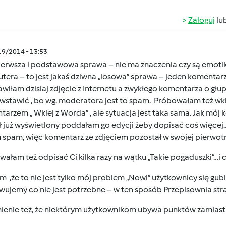
Zaloguj
lu
/19/2014 - 13:53
erwsza i podstawowa sprawa – nie ma znaczenia czy są emotikonk
era – to jest jakaś dziwna „losowa” sprawa – jeden komentarz 
awiłam dzisiaj zdjęcie z Internetu a zwykłego komentarza o głu
stawić , bo wg. moderatora jest to spam. Próbowałam też wkle
arzem „ Wklej z Worda” , ale sytuacja jest taka sama. Jak mój 
ł już wyświetlony poddałam go edycji żeby dopisać coś więcej
 spam, więc komentarz ze zdjęciem pozostał w swojej pierwotn
ałam też odpisać Ci kilka razy na wątku „Takie pogaduszki”…i 
 ,że to nie jest tylko mój problem „Nowi” użytkownicy się gub
ujemy co nie jest potrzebne – w ten sposób Przepisownia stra
enie też, że niektórym użytkownikom ubywa punktów zamias