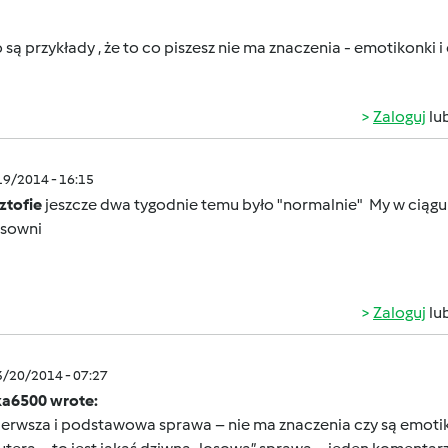
 są przykłady , że to co piszesz nie ma znaczenia - emotikonki
Zaloguj
lu
/19/2014 - 16:15
ztofie
jeszcze dwa tygodnie temu było "normalnie"
My w ciągu
isowni
Zaloguj
lu
3/20/2014 - 07:27
a6500 wrote:
erwsza i podstawowa sprawa – nie ma znaczenia czy są emotikonk