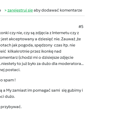
b
zarejestruj się
aby dodawać komentarze
#5
i czy nie, czy są zdjęcia z Internetu czy z
jest akceptowany a dziesięć nie. Zauważ ,że
potach jak pogoda, spędzony czas itp. nie
ić kilkakrotnie przez ikonkę nad
komentarz (chodzi mi o dzisiejsze zdjęcie
…niestety to już było za dużo dla moderatora…
ej postaci.
co spam !
ią a My zamiast im pomagać sami się gubimy i
ci dużo.
t przybywać.