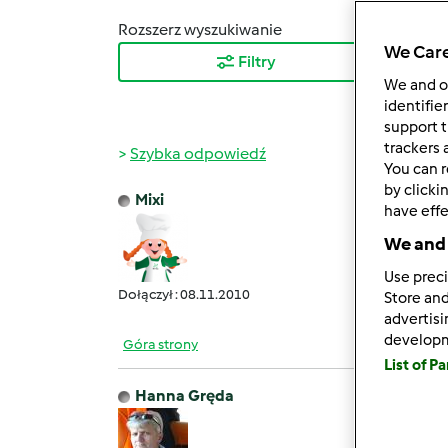
Rozszerz wyszukiwanie
Sortuj
We Care
Filtry
Najn
We and 
identifie
support t
trackers 
Szybka odpowiedź
You can r
by clicki
Mixi
have effe
śr., 03
Czeka
We and 
Use preci
Dołączył : 08.11.2010
Store and
advertis
develop
Góra strony
List of P
Hanna Gręda
śr., 03
To jes