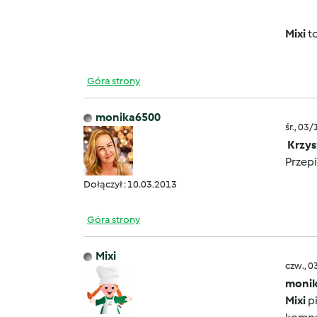
Mixi
to
Góra strony
monika6500
śr., 03
Krzys
Przep
Dołączył : 10.03.2013
Góra strony
Mixi
czw., 0
monik
Mixi
pi