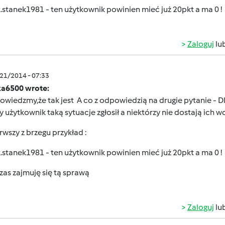
.stanek1981
- ten użytkownik powinien mieć już 20pkt a ma 0 !
Zaloguj
lu
/21/2014 - 07:33
a6500 wrote:
owiedzmy,że tak jest
A co z odpowiedzią na drugie pytanie - 
y użytkownik taką sytuacje zgłosił a niektórzy nie dostają ich wc
rwszy z brzegu przykład :
.stanek1981
- ten użytkownik powinien mieć już 20pkt a ma 0 !
zas zajmuję się tą sprawą
Zaloguj
lu