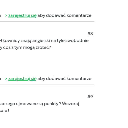
b
zarejestruj się
aby dodawać komentarze
#8
ytkownicy znają angielski na tyle swobodnie
y coś z tym mogą zrobić?
b
zarejestruj się
aby dodawać komentarze
#9
Dlaczego ujmowane są punkty ? Wczoraj
ale !