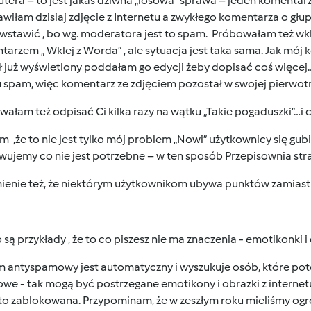
era – to jest jakaś dziwna „losowa” sprawa – jeden komentarz 
awiłam dzisiaj zdjęcie z Internetu a zwykłego komentarza o głu
stawić , bo wg. moderatora jest to spam. Próbowałam też wkle
arzem „ Wklej z Worda” , ale sytuacja jest taka sama. Jak mój 
ł już wyświetlony poddałam go edycji żeby dopisać coś więcej
 spam, więc komentarz ze zdjęciem pozostał w swojej pierwotn
ałam też odpisać Ci kilka razy na wątku „Takie pogaduszki”…i 
 ,że to nie jest tylko mój problem „Nowi” użytkownicy się gub
ujemy co nie jest potrzebne – w ten sposób Przepisownia stra
enie też, że niektórym użytkownikom ubywa punktów zamias
 są przykłady , że to co piszesz nie ma znaczenia - emotikonki
m antyspamowy jest automatyczny i wyszukuje osób, które pot
we - tak mogą być postrzegane emotikony i obrazki z interne
 to zablokowana. Przypominam, że w zeszłym roku mieliśmy o