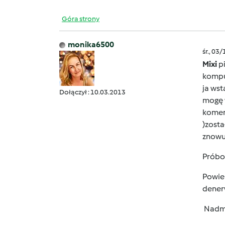
Góra strony
monika6500
śr., 03
Mixi
pi
komput
ja wst
Dołączył : 10.03.2013
mogę w
koment
)zosta
znowu
Próbow
Powiem
denerw
Nadmi