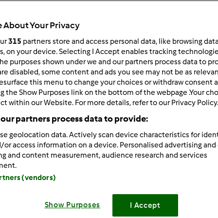
 po:
Wyników na stronę:
 About Your Privacy
owsze wyniki
10
our
315
partners store and access personal data, like browsing dat
rs, on your device. Selecting I Accept enables tracking technologi
he purposes shown under we and our partners process data to prov
are disabled, some content and ads you see may not be as relevan
esurface this menu to change your choices or withdraw consent a
ng the Show Purposes link on the bottom of the webpage .Your choi
ct within our Website. For more details, refer to our Privacy Policy
/19/2014 - 07:31
m na uwagi dotyczące wstawiania komentarzy. Postaram się na
our partners process data to provide:
se geolocation data. Actively scan device characteristics for ident
/or access information on a device. Personalised advertising and
ing and content measurement, audience research and services
ment.
Zaloguj
lu
artners (vendors)
/19/2014 - 10:32
Show Purposes
I Accept
t tylko próba