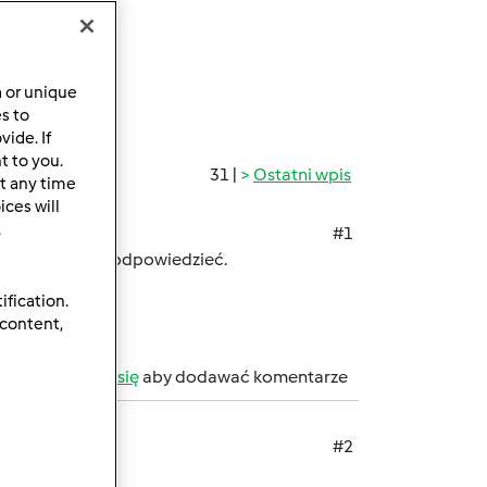
a or unique
es to
ide. If
t to you.
31 |
Ostatni wpis
t any time
ces will
.
#1
 nie wszystkie odpowiedzieć.
ification.
 content,
b
zarejestruj się
aby dodawać komentarze
#2