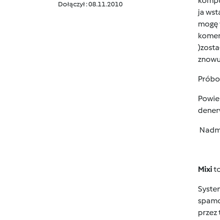
komput
Dołączył : 08.11.2010
ja wst
mogę w
koment
)zosta
znowu
Próbow
Powiem
denerw
Nadmi
Mixi
to
Syste
spamo
przez