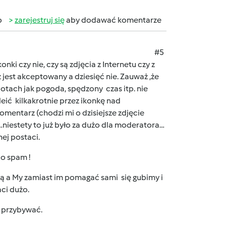
b
zarejestruj się
aby dodawać komentarze
#5
i czy nie, czy są zdjęcia z Internetu czy z
jest akceptowany a dziesięć nie. Zauważ ,że
potach jak pogoda, spędzony czas itp. nie
ić kilkakrotnie przez ikonkę nad
komentarz (chodzi mi o dzisiejsze zdjęcie
…niestety to już było za dużo dla moderatora…
ej postaci.
co spam !
ią a My zamiast im pomagać sami się gubimy i
ci dużo.
t przybywać.