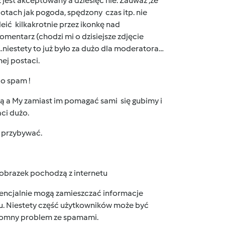
jest akceptowany a dziesięć nie. Zauważ ,że
potach jak pogoda, spędzony czas itp. nie
ić kilkakrotnie przez ikonkę nad
komentarz (chodzi mi o dzisiejsze zdjęcie
…niestety to już było za dużo dla moderatora…
ej postaci.
co spam !
ią a My zamiast im pomagać sami się gubimy i
ci dużo.
t przybywać.
 i obrazek pochodzą z internetu
encjalnie mogą zamieszczać informacje
tu. Niestety część użytkowników może być
gromny problem ze spamami.