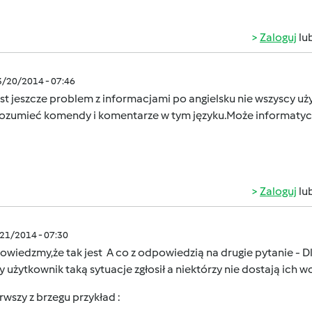
Zaloguj
lu
3/20/2014 - 07:46
est jeszcze problem z informacjami po angielsku nie wszyscy uż
rozumieć komendy i komentarze w tym języku.Może informatyc
Zaloguj
lu
/21/2014 - 07:30
owiedzmy,że tak jest
A co z odpowiedzią na drugie pytanie - 
y użytkownik taką sytuacje zgłosił a niektórzy nie dostają ich wc
rwszy z brzegu przykład :