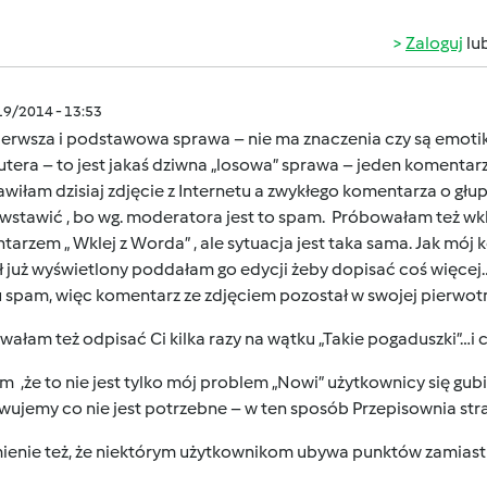
Zaloguj
lu
/19/2014 - 13:53
erwsza i podstawowa sprawa – nie ma znaczenia czy są emotikonk
era – to jest jakaś dziwna „losowa” sprawa – jeden komentarz 
awiłam dzisiaj zdjęcie z Internetu a zwykłego komentarza o głu
stawić , bo wg. moderatora jest to spam. Próbowałam też wkle
arzem „ Wklej z Worda” , ale sytuacja jest taka sama. Jak mój 
ł już wyświetlony poddałam go edycji żeby dopisać coś więcej
 spam, więc komentarz ze zdjęciem pozostał w swojej pierwotn
ałam też odpisać Ci kilka razy na wątku „Takie pogaduszki”…i 
 ,że to nie jest tylko mój problem „Nowi” użytkownicy się gub
ujemy co nie jest potrzebne – w ten sposób Przepisownia stra
enie też, że niektórym użytkownikom ubywa punktów zamias