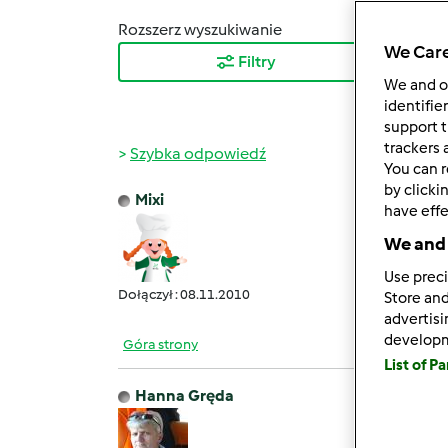
Rozszerz wyszukiwanie
Sortuj
We Care
Filtry
Najn
We and 
identifie
support t
trackers 
Szybka odpowiedź
You can r
by clicki
Mixi
have effe
śr., 03
Czeka
We and 
Use preci
Dołączył : 08.11.2010
Store and
advertis
develop
Góra strony
List of P
Hanna Gręda
śr., 03
To jes