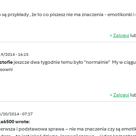
 są przykłady , że to co piszesz nie ma znaczenia - emotikonki
Zaloguj
lu
/19/2014 - 16:15
ztofie
jeszcze dwa tygodnie temu było "normalnie"
My w ciągu
isowni
Zaloguj
lu
3/20/2014 - 07:27
a6500 wrote:
erwsza i podstawowa sprawa – nie ma znaczenia czy są emotikonk