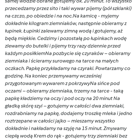
samej wodzie obrane gotujemy ok. 20 minut. To wszystko
przecedzamy przez sito i taki wywar pijemy (pół szklanki)
na czczo, po obiedzie i na noc.Na kamicę - myjemy
dokładnie kilogram ziemniaków, następnie obieramy z
łupinek. Łupinki zalewamy zimną wodą i gotujemy, aż
będą miękkie. Cedzimy i pozostałą po łupinkach wodę
zlewamy do butelki i pijemy trzy razy dziennie przed
każdym posiłkiemNa pozbycie się czyraków – obieramy
ziemniaka i ścieramy surowego na tarce na małych
oczkach. Papkę przykładamy na czyraki. Powtarzamy co
godzinę. Na koniec przemywamy wcześniej
przygotowanym wywarem z pokrzywyNa sińce pod
oczami – obieramy ziemniaka, trzemy na tarce - taką
papkę kładziemy na oczy i pod oczy na 20 minut Na
gładką skórę szyi – gotujemy w całości dwa ziemniaki,
rozdrabniamy na papkę, dodajemy troszkę mleka i jedno
roztrzepane w całości jajko – mieszamy wszystko
dokładnie i nakładamy na szyję na 15 minut. Zmywamy
ciepłą wodą Krem do rąk - gotujemy trzy ziemniaki bez