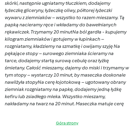
skórki, następnie ugniatamy tłuczkiem, dodajemy
łyżeczkę gliceryny, łyżeczkę oliwy, półtorej łyżeczki
wywaru z ziemniaków – wszystko to razem mieszamy. Tą
papką nacieramy ręce i wkładamy do bawełnianych
rękawiczek. Trzymamy 20 minutNa ból gardła - kupujemy
kilogram ziemniaków i gotujemy w łupinkach –
rozgniatamy, kładziemy na szmatkę i owijamy szyję Na
pękające stopy – surowego ziemniaka ścieramy na
tarce, dodajemy startą surową cebulę oraz łyżkę
śmietany. Całość mieszamy, dajemy do miski i trzymamy w
tym stopy – wystarczy 10 minut, by maseczka doskonale
nawilżyła stopyNa cerę łojotokową – ugotowany obrany
ziemniak rozgniatamy na papkę, dodajemy jedną łyżkę
kefiru lub zsiadłego mleka. Wszystko mieszamy,
nakładamy na twarz na 20 minut. Maseczka matuje cerę
Góra strony