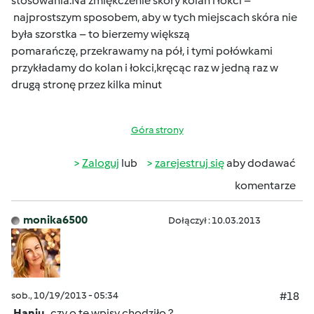
stosowania.Na zmiękczenie skóry kolan i łokci –
najprostszym sposobem, aby w tych miejscach skóra nie
była szorstka – to bierzemy większą
pomarańczę, przekrawamy na pół, i tymi połówkami
przykładamy do kolan i łokci,kręcąc raz w jedną raz w
drugą stronę przez kilka minut
Góra strony
Zaloguj
lub
zarejestruj się
aby dodawać
komentarze
monika6500
Dołączył : 10.03.2013
sob., 10/19/2013 - 05:34
#18
Haniu
, czy o te wpisy chodziło ?