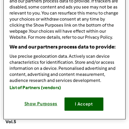
and our partners process data to provide. If trackers are
disabled, some content and ads you see may not be as
sob., 10/19/2013 - 03:24
#5
relevant to you. You can resurface this menu to change
Vol.4
your choices or withdraw consent at any time by
clicking the Show Purposes link on the bottom of the
webpage .Your choices will have effect within our
Website. For more details, refer to our Privacy Policy.
We and our partners process data to provide:
Góra strony
Use precise geolocation data. Actively scan device
Zaloguj
lub
zarejestruj się
aby dodawać
characteristics for identification. Store and/or access
information on a device. Personalised advertising and
komentarze
content, advertising and content measurement,
audience research and services development.
monika6500
Dołączył : 10.03.2013
List of Partners (vendors)
Show Purposes
I Accept
sob., 10/19/2013 - 03:29
#6
Vol.5