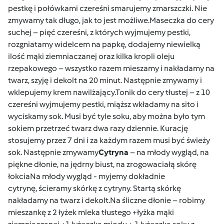
pestkę i połówkami czereśni smarujemy zmarszczki. Nie
zmywamy tak długo, jak to jest możliwe.Maseczka do cery
suchej – pięć czereśni, z których wyjmujemy pestki,
rozgniatamy widelcem na papkę, dodajemy niewielką
ilość mąki ziemniaczanej oraz kilka kropli oleju
rzepakowego – wszystko razem mieszamy i nakładamy na
twarz, szyję i dekolt na 20 minut. Następnie zmywamy i
wklepujemy krem nawilżający.Tonik do cery tłustej – z 10
czereśni wyjmujemy pestki, miąższ wkładamy na sito i
wyciskamy sok. Musi być tyle soku, aby można było tym
sokiem przetrzeć twarz dwa razy dziennie. Kurację
stosujemy przez 7 dni i za każdym razem musi być świeży
sok. Następnie zmywamy
Cytryna
– na młody wygląd, na
piękne dłonie, na jędrny biust, na zrogowaciałą skórę
łokciaNa młody wygląd - myjemy dokładnie
cytrynę, ścieramy skórkę z cytryny. Startą skórkę
nakładamy na twarz i dekolt.Na śliczne dłonie – robimy
mieszankę z 2 łyżek mleka tłustego +łyżka mąki