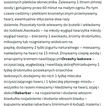
suszonych płatków słonecznika. Zalewamy 1 litrem zimnej
wody i gotujemy przez 60 minut na małym ogniu. Po tym
czasie cedzimy i płatkiem kosmetycznym przemywamy
twarz, ewentualnie stłuczenia dwa razy
dziennie. Pozostały tonik wlewamy do butelki i wkładamy
do lodówki.Awokado – na młody wygląd twarzyNa młody
wygląd twarzy – bierzemy 1 awokado, kroimy drobniutko,
miksujemy lub rozgniatamy widelcem na
papkę, dodajemy 2 łyżki jogurtu naturalnego – mieszamy,
nakładamy na twarz na 15 minut. Zmywamy ciepłą wodą i
smarujemy kremem nawilżającym
Orzechy laskowe
–
oczyszczają, wygładzają i nawilżają skóręPotrzebujemy 1
łyżkę drobniutko posiekanych orzechów
laskowych, dodajemy do nich 1 łyżkę mleczka
oczyszczającego twarz, i 1 łyżeczkę płynnego miodu –
wszystko to razem mieszamy i kładziemy na twarz, szyję i
dekolt
Rabarbar
– na rozjaśnienie i dodanie włosom
blaskuNa rozjaśnienie i dodanie włosom blasku –
kupujemy wiązkę rabarbaru (minimum 4 łodygi), myjemy i