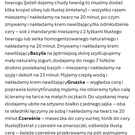
twarogu (jeżeli dajemy chudy twaróg to musimy dodać
kilka kropel oliwy lub tłustej śmietany) – wszystko razem
mieszamy i nakładamy na twarz na 20 minut, po czym
zmywamy i nakładamy krem nawilżający.Na odmłodzenie
cery – sok z mandarynki mieszamy z 2 łyżkami tłustego
twarogu lub serka homogenizowanego naturalnego i
nakładamy na 20 minut. Zmywamy i nakładamy krem
nawilżający
Bazylia
na jędrniejszą skórę szyiKupujemy
mały naturalny jogurt, dodajemy do niego 7 listków
drobno posiekanej bazylii – mieszamy i nakładamy na
szyję i dekolt na 15 minut. Myjemy ciepłą wodą i
nakładamy krem nawilżający
Gruszka
– wygładza cerę i
poprawia kolorytGruszkę myjemy, nie obieramy tylko całą
ścieramy na tarce na małych oczkach. Do uzyskanej masy
dodajemy ubite na sztywno białko z jednego jajka – oba
te składniki łączymy ze sobą i nakładamy na twarz na 20
minut.
Czereśnie
– maseczka do cery suchej, tonik do cery
tłustejEkstrat z czereśni na zmarszczki, odświeża tłustą
cerę – świeże czereśnie przekrawamy na pół, wyjmujemy