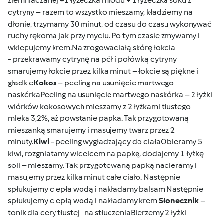
ziemniaczanej +1 łyżeczka miodu + 1 łyżeczka soku z
cytryny – razem to wszystko mieszamy, kładziemy na
dłonie, trzymamy 30 minut, od czasu do czasu wykonywać
ruchy rękoma jak przy myciu. Po tym czasie zmywamy i
wklepujemy krem.Na zrogowaciałą skórę łokcia
- przekrawamy cytrynę na pół i połówką cytryny
smarujemy łokcie przez kilka minut – łokcie są piękne i
gładkie
Kokos
– peeling na usunięcie martwego
naskórkaPeeling na usunięcie martwego naskórka – 2 łyżki
wiórków kokosowych mieszamy z 2 łyżkami tłustego
mleka 3,2%, aż powstanie papka. Tak przygotowaną
mieszanką smarujemy i masujemy twarz przez 2
minuty.
Kiwi
- peeling wygładzający do ciałaObieramy 5
kiwi, rozgniatamy widelcem na papkę, dodajemy 1 łyżkę
soli – mieszamy. Tak przygotowaną papką nacieramy i
masujemy przez kilka minut całe ciało. Następnie
spłukujemy ciepła wodą i nakładamy balsam Następnie
spłukujemy ciepłą wodą i nakładamy krem
Słonecznik
–
tonik dla cery tłustej i na stłuczeniaBierzemy 2 łyżki