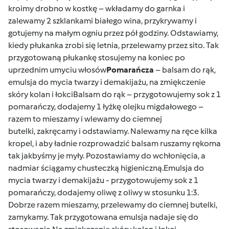
kroimy drobno w kostkę – wkładamy do garnka i
zalewamy 2 szklankami białego wina, przykrywamy i
gotujemy na małym ogniu przez pół godziny. Odstawiamy,
kiedy płukanka zrobi się letnia, przelewamy przez sito. Tak
przygotowaną płukankę stosujemy na koniec po
uprzednim umyciu włosów
Pomarańcza
– balsam do rąk,
emulsja do mycia twarzy i demakijażu, na zmiękczenie
skóry kolan i łokciBalsam do rąk – przygotowujemy sok z 1
pomarańczy, dodajemy 1 łyżkę olejku migdałowego –
razem to mieszamy i wlewamy do ciemnej
butelki, zakręcamy i odstawiamy. Nalewamy na ręce kilka
kropel, i aby ładnie rozprowadzić balsam ruszamy rękoma
tak jakbyśmy je myły. Pozostawiamy do wchłonięcia, a
nadmiar ściągamy chusteczką higieniczną.Emulsja do
mycia twarzy i demakijażu - przygotowujemy sok z 1
pomarańczy, dodajemy oliwę z oliwy w stosunku 1:3.
Dobrze razem mieszamy, przelewamy do ciemnej butelki,
zamykamy. Tak przygotowana emulsja nadaje się do