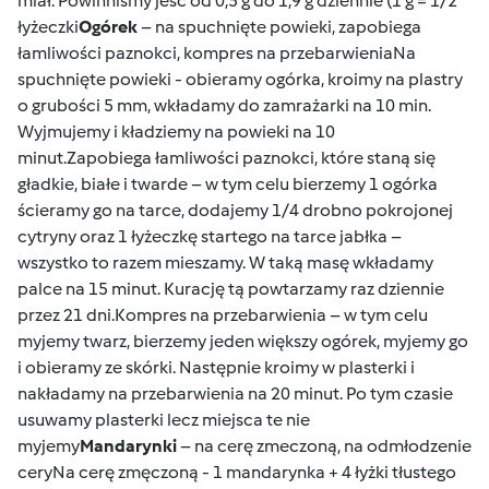
miał. Powinniśmy jeść od 0,5 g do 1,9 g dziennie (1 g = 1/2
łyżeczki
Ogórek
– na spuchnięte powieki, zapobiega
łamliwości paznokci, kompres na przebarwieniaNa
spuchnięte powieki - obieramy ogórka, kroimy na plastry
o grubości 5 mm, wkładamy do zamrażarki na 10 min.
Wyjmujemy i kładziemy na powieki na 10
minut.Zapobiega łamliwości paznokci, które staną się
gładkie, białe i twarde – w tym celu bierzemy 1 ogórka
ścieramy go na tarce, dodajemy 1/4 drobno pokrojonej
cytryny oraz 1 łyżeczkę startego na tarce jabłka –
wszystko to razem mieszamy. W taką masę wkładamy
palce na 15 minut. Kurację tą powtarzamy raz dziennie
przez 21 dni.Kompres na przebarwienia – w tym celu
myjemy twarz, bierzemy jeden większy ogórek, myjemy go
i obieramy ze skórki. Następnie kroimy w plasterki i
nakładamy na przebarwienia na 20 minut. Po tym czasie
usuwamy plasterki lecz miejsca te nie
myjemy
Mandarynki
– na cerę zmeczoną, na odmłodzenie
ceryNa cerę zmęczoną - 1 mandarynka + 4 łyżki tłustego