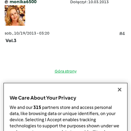
monika6500
Dołączył : 10.03.2013
sob., 10/19/2013 - 03:20
#4
Vol.3
Góra strony
Zaloguj
lub
zarejestruj się
aby dodawać
komentarze
We Care About Your Privacy
We and our
315
partners store and access personal
monika6500
Dołączył : 10.03.2013
data, like browsing data or unique identifiers, on your
device. Selecting I Accept enables tracking
technologies to support the purposes shown under we