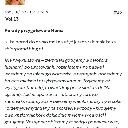
sob., 10/19/2013 - 05:19
#16
Vol.13
Porady przygotowała Hania
Kilka porad do czego można użyć jeszcze ziemniaka za
zbiorporad.blog.pl
)Na rwę kulszową – ziemniaki gotujemy w całości z
łupinami, po ugotowaniu rozgniatamy na papkę i
wkładamy do lnianego woreczka, a następnie obkładamy
bolące miejsce i przykrywamy kocem. Trzymamy, aż
wystygnie. Kurację prowadzimy przez siedem dniNa
egzemę i lekkie oparzenia – obieramy surowe
ziemniaki, robimy sok – bierzemy wacik, moczymy w soku
i przemywamy zmiany na skórzeNa wrzody - kupujemy
dwa kg ziemniaków, dokładnie myjemy w całości i
gotujemy. Następnie obieramy ze skóry i ponownie w tej