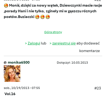
Moniś, dzięki za nowy wątek, Dziewczynki macie racje
,porady Hani i nie tylko, zgineły mi w gąszczu róznych
postów.Buziaczki
Góra strony
Zaloguj
lub
zarejestruj się
aby dodawać
komentarze
monika6500
Dołączył : 10.03.2013
sob., 10/19/2013 - 07:55
#23
Vol.16