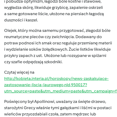
i pobudza optymizm, łagodzi bóle kostne i stawowe,
wygładza skórę, likwiduje grzybicę, zapalenie oskrzeli
a same gotowane liście, ułożone na piersiach łagodzą
duszności i kaszel.
Olejek, który można samemu przygotować, złagodzi bóle
reumatyczne pleców czy zwichnięcia. Dodawany do
potraw podnosi ich smak oraz reguluje przemianę materii
i wydzielanie soków żołądkowych. Żucie listków likwiduje
przykry zapach z ust. Ułożone lub rozsypane w spiżarni
czy szafie odpędzają szkodniki.
Czytaj więcej na
http://kobieta.interia.pl/horoskopy/news-zaskakujace-
zastosowanie-liscia-laurowego,nId,950017?
utm_source=paste&utm_medium=paste&utm_campaign=fi
Poświęcony był Apollinowi, uważany za święte drzewo,
starożytni Grecy właśnie tymi gałązkami i liśćmi w postaci
wieńców przyozdabiali czoła, zatem mędrzec lub