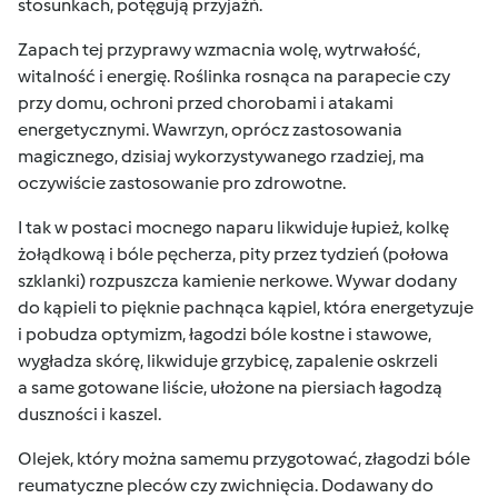
stosunkach, potęgują przyjaźń.
Zapach tej przyprawy wzmacnia wolę, wytrwałość,
witalność i energię. Roślinka rosnąca na parapecie czy
przy domu, ochroni przed
chorobami i atakami
energetycznymi. Wawrzyn, oprócz zastosowania
magicznego, dzisiaj wykorzystywanego rzadziej, ma
oczywiście zastosowanie pro zdrowotne.
I tak w postaci mocnego naparu likwiduje łupież, kolkę
żołądkową i bóle pęcherza, pity przez tydzień (połowa
szklanki) rozpuszcza kamienie nerkowe. Wywar dodany
do
kąpieli to pięknie pachnąca kąpiel, która energetyzuje
i pobudza optymizm, łagodzi bóle kostne i stawowe,
wygładza skórę, likwiduje grzybicę, zapalenie oskrzeli
a same gotowane liście, ułożone na piersiach łagodzą
duszności i kaszel.
Olejek, który można samemu przygotować, złagodzi bóle
reumatyczne pleców czy zwichnięcia. Dodawany do