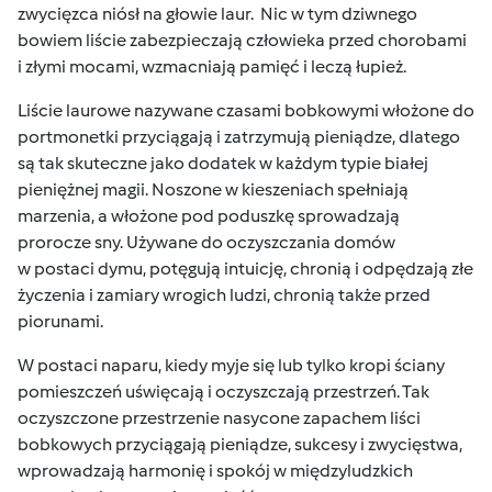
zwycięzca niósł na głowie laur. Nic w tym dziwnego
bowiem liście zabezpieczają człowieka przed chorobami
i złymi mocami, wzmacniają pamięć i leczą łupież.
Liście laurowe nazywane czasami bobkowymi włożone do
portmonetki przyciągają i zatrzymują
pieniądze, dlatego
są tak skuteczne jako dodatek w każdym typie białej
pieniężnej magii. Noszone w kieszeniach spełniają
marzenia, a włożone pod poduszkę sprowadzają
prorocze sny. Używane do oczyszczania domów
w postaci dymu, potęgują intuicję, chronią i odpędzają złe
życzenia i zamiary wrogich ludzi, chronią także przed
piorunami.
W postaci naparu, kiedy myje się lub tylko kropi ściany
pomieszczeń uświęcają i oczyszczają przestrzeń. Tak
oczyszczone przestrzenie nasycone zapachem liści
bobkowych przyciągają pieniądze, sukcesy i zwycięstwa,
wprowadzają harmonię i spokój w międzyludzkich