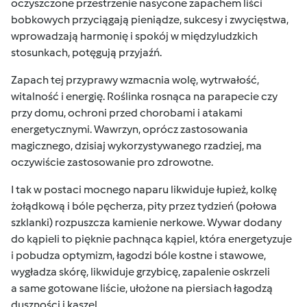
oczyszczone przestrzenie nasycone zapachem liści
bobkowych przyciągają
pieniądze, sukcesy i zwycięstwa,
wprowadzają harmonię i spokój w międzyludzkich
stosunkach, potęgują przyjaźń.
Zapach tej przyprawy wzmacnia wolę, wytrwałość,
witalność i energię. Roślinka rosnąca na parapecie czy
przy domu, ochroni przed chorobami i atakami
energetycznymi. Wawrzyn, oprócz zastosowania
magicznego, dzisiaj wykorzystywanego rzadziej, ma
oczywiście zastosowanie pro zdrowotne.
I tak w postaci mocnego naparu likwiduje łupież, kolkę
żołądkową i bóle pęcherza, pity przez tydzień (połowa
szklanki) rozpuszcza kamienie nerkowe. Wywar dodany
do
kąpieli to pięknie pachnąca kąpiel, która energetyzuje
i pobudza optymizm, łagodzi bóle kostne i stawowe,
wygładza skórę, likwiduje grzybicę, zapalenie oskrzeli
a same gotowane liście, ułożone na piersiach łagodzą
duszności i kaszel.