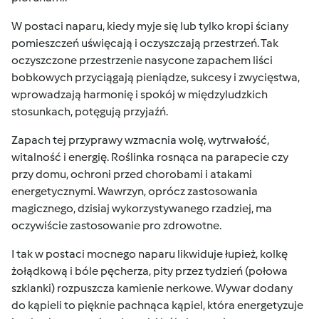
W postaci naparu, kiedy myje się lub tylko kropi ściany
pomieszczeń uświęcają i oczyszczają przestrzeń. Tak
oczyszczone przestrzenie nasycone zapachem liści
bobkowych przyciągają pieniądze, sukcesy i zwycięstwa,
wprowadzają harmonię i spokój w międzyludzkich
stosunkach, potęgują przyjaźń.
Zapach tej przyprawy wzmacnia wolę, wytrwałość,
witalność i energię. Roślinka rosnąca na parapecie czy
przy domu, ochroni przed
chorobami i atakami
energetycznymi. Wawrzyn, oprócz zastosowania
magicznego, dzisiaj wykorzystywanego rzadziej, ma
oczywiście zastosowanie pro zdrowotne.
I tak w postaci mocnego naparu likwiduje łupież, kolkę
żołądkową i bóle pęcherza, pity przez tydzień (połowa
szklanki) rozpuszcza kamienie nerkowe. Wywar dodany
do
kąpieli to pięknie pachnąca kąpiel, która energetyzuje