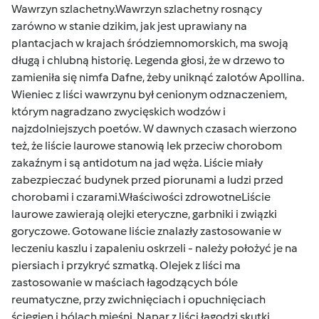
Wawrzyn szlachetny.Wawrzyn szlachetny rosnący
zarówno w stanie dzikim, jak jest uprawiany na
plantacjach w krajach śródziemnomorskich, ma swoją
długą i chlubną historię. Legenda głosi, że w drzewo to
zamieniła się nimfa Dafne, żeby uniknąć zalotów Apollina.
Wieniec z liści wawrzynu był cenionym odznaczeniem,
którym nagradzano zwycięskich wodzów i
najzdolniejszych poetów. W dawnych czasach wierzono
też, że liście laurowe stanowią lek przeciw chorobom
zakaźnym i są antidotum na jad węża. Liście miały
zabezpieczać budynek przed piorunami a ludzi przed
chorobami i czarami.Właściwości zdrowotneLiście
laurowe zawierają olejki eteryczne, garbniki i związki
goryczowe. Gotowane liście znalazły zastosowanie w
leczeniu kaszlu i zapaleniu oskrzeli - należy położyć je na
piersiach i przykryć szmatką. Olejek z liści ma
zastosowanie w maściach łagodzących bóle
reumatyczne, przy zwichnięciach i opuchnięciach
ścięgien i bólach mięśni. Napar z liści łagodzi skutki