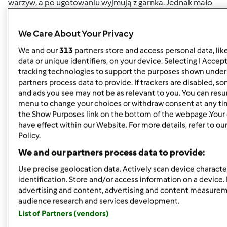
warzyw, a po ugotowaniu wyjmują z garnka. Jednak mało
doświadczone gospodynie powinny zachować
ostrożność w stosowaniu liści laurowych, gdyż ich aromat
We Care About Your Privacy
może zdominować podstawowy zapach i zepsuć smak
We and our
313
partners store and access personal data, lik
przyrządzanej potrawy. Przed podaniem należy je usunąć
data or unique identifiers, on your device. Selecting I Accep
z jedzenia, by danie nie nabrało gorzkiego
tracking technologies to support the purposes shown under
smaku. Obowiązuje tu zasada - lepiej za mało niż za dużo.
partners process data to provide. If trackers are disabled, 
Położeniu kilku liści laurowych w szufladzie z przyprawami
and ads you see may not be as relevant to you. You can resu
odstrasza szkodniki. A trzymany w woreczkach w szafce z
menu to change your choices or withdraw consent at any ti
mąką odstrasza wołki i inne robaki.Zastosowanie w
the Show Purposes link on the bottom of the webpage .Your 
kosmetyceLiście laurowe pozwalają w naturalny sposób
have effect within our Website. For more details, refer to ou
Policy.
pozbyć się łupieżu - sporządzamy
płukankę: zagotowujemy szklankę wody, wrzucamy garść
We and our partners process data to provide:
liści i parzymy pod przykryciem 25 minut. Przestudzonym
Use precise geolocation data. Actively scan device character
naparem umyte i spłukane włosy polewamy,
identification. Store and/or access information on a device.
wmasowujemy i pozostawiamy na około 1 godzinę,
advertising and content, advertising and content measure
następnie spłukujemy. Zabieg powtarzamy do pozbycia
audience research and services development.
się łupieżu. Kąpiel z dodatkiem liści laurowych ma
List of Partners (vendors)
działanie pobudzające.