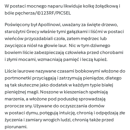
W postaci mocnego naparu likwiduje kolkę żołądkową i
bóle pęcherza/©123RF/PICSEL
Poświęcony był Apollinowi, uważany za święte drzewo,
starożytni Grecy właśnie tymi gałązkami i liśćmi w postaci
wieńców przyozdabiali czoła, zatem mędrzec lub
zwycięzca niósł na głowie laur. Nic w tym dziwnego
bowiem liście zabezpieczają człowieka przed
chorobami
i złymi mocami, wzmacniają pamięć i leczą łupież.
Liście laurowe nazywane czasami bobkowymi włożone do
portmonetki przyciągają i zatrzymują pieniądze, dlatego
są tak skuteczne jako dodatek w każdym typie białej
pieniężnej magii. Noszone w kieszeniach spełniają
marzenia, a włożone pod poduszkę sprowadzają
prorocze sny. Używane do oczyszczania domów
w postaci dymu, potęgują intuicję, chronią i odpędzają złe
życzenia i zamiary wrogich ludzi, chronią także przed
piorunami.