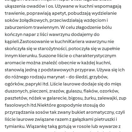
ukąszenia owadów i os. Używane w kuchni wspomagają
trawienie, poprawiają apetyt, pobudzają wydzielanie
soków żołądkowych, przeciwdziałają wzdęciom i
zaburzeniom trawiennym. W celu złagodzenie bólu
kończyn napar z liści wawrzynu dodajemy do
kąpieli.Zastosowanie w kuchniKariera wawrzynu nie
skończyła się w starożytności, potoczyła się w zupełnie
innym kierunku. Suszone liście o charakterystycznym
aromacie można znaleźć obecnie w każdej kuchni,
stanowią jedną z podstawowych przypraw. Używa się ich
do różnego rodzaju marynat - do śledzi, grzybów,
ogórków, papryki itd. Liście laurowe dodaje się do mięs
duszonych, pieczeni, zrazów, gulaszu, flaków, ozorków,
pasztetów, nóżek w galarecie, bigosu, żurku, zalewajki, zup
fasolowych itd.Niektóre gospodynie stosują do
przyrządzania sosów tak zwany bukiet aromatyczny, czyli
liście laurowe związane razem z gałązkami pietruszki i
tymianku. Wiązankę taką gotują w rosole lub wywarze z