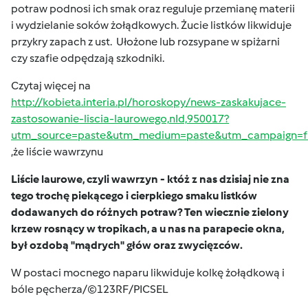
potraw podnosi ich smak oraz reguluje przemianę materii
i wydzielanie soków żołądkowych. Żucie listków likwiduje
przykry zapach z ust. Ułożone lub rozsypane w spiżarni
czy szafie odpędzają szkodniki.
Czytaj więcej na
http://kobieta.interia.pl/horoskopy/news-zaskakujace-
zastosowanie-liscia-laurowego,nId,950017?
utm_source=paste&utm_medium=paste&utm_campaign=fi
,że liście wawrzynu
Liście laurowe, czyli wawrzyn - któż z nas dzisiaj nie zna
tego trochę piekącego i cierpkiego
smaku listków
dodawanych do różnych potraw? Ten wiecznie zielony
krzew rosnący w tropikach, a u nas na parapecie okna,
był ozdobą "mądrych" głów oraz zwycięzców.
W postaci mocnego naparu likwiduje kolkę żołądkową i
bóle pęcherza/©123RF/PICSEL