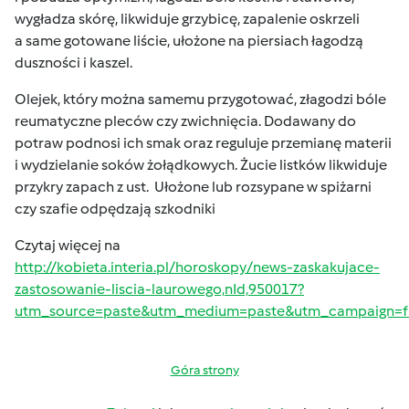
wygładza skórę, likwiduje grzybicę, zapalenie oskrzeli
a same gotowane liście, ułożone na piersiach łagodzą
duszności i kaszel.
Olejek, który można samemu przygotować, złagodzi bóle
reumatyczne pleców czy zwichnięcia. Dodawany do
potraw podnosi ich smak oraz reguluje przemianę materii
i wydzielanie soków żołądkowych. Żucie listków likwiduje
przykry zapach z ust. Ułożone lub rozsypane w spiżarni
czy szafie odpędzają szkodniki
Czytaj więcej na
http://kobieta.interia.pl/horoskopy/news-zaskakujace-
zastosowanie-liscia-laurowego,nId,950017?
utm_source=paste&utm_medium=paste&utm_campaign=fi
Góra strony