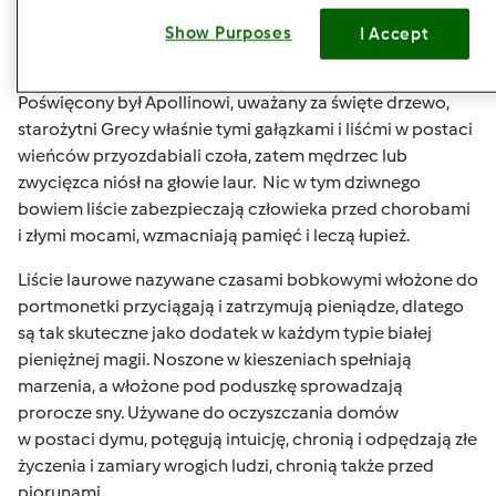
Należy pamiętać ,że włożony do słoja z grzybami
Show Purposes
I Accept
suszonymi zapobiega robactwu.
Poświęcony był Apollinowi, uważany za święte drzewo,
starożytni Grecy właśnie tymi gałązkami i liśćmi w postaci
wieńców przyozdabiali czoła, zatem mędrzec lub
zwycięzca niósł na głowie laur. Nic w tym dziwnego
bowiem liście zabezpieczają człowieka przed chorobami
i złymi mocami, wzmacniają pamięć i leczą łupież.
Liście laurowe nazywane czasami bobkowymi włożone do
portmonetki przyciągają i zatrzymują
pieniądze, dlatego
są tak skuteczne jako dodatek w każdym typie białej
pieniężnej magii. Noszone w kieszeniach spełniają
marzenia, a włożone pod poduszkę sprowadzają
prorocze sny. Używane do oczyszczania domów
w postaci dymu, potęgują intuicję, chronią i odpędzają złe
życzenia i zamiary wrogich ludzi, chronią także przed
piorunami.