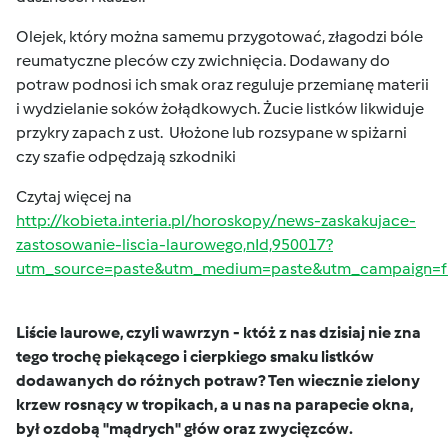
Olejek, który można samemu przygotować, złagodzi bóle
reumatyczne pleców czy zwichnięcia. Dodawany do
potraw podnosi ich smak oraz reguluje przemianę materii
i wydzielanie soków żołądkowych. Żucie listków likwiduje
przykry zapach z ust. Ułożone lub rozsypane w spiżarni
czy szafie odpędzają szkodniki
Czytaj więcej na
http://kobieta.interia.pl/horoskopy/news-zaskakujace-
zastosowanie-liscia-laurowego,nId,950017?
utm_source=paste&utm_medium=paste&utm_campaign=fi
Liście laurowe, czyli wawrzyn - któż z nas dzisiaj nie zna
tego trochę piekącego i cierpkiego
smaku listków
dodawanych do różnych potraw? Ten wiecznie zielony
krzew rosnący w tropikach, a u nas na parapecie okna,
był ozdobą "mądrych" głów oraz zwycięzców.