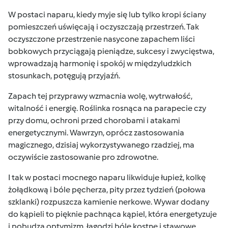
W postaci naparu, kiedy myje się lub tylko kropi ściany
pomieszczeń uświęcają i oczyszczają przestrzeń. Tak
oczyszczone przestrzenie nasycone zapachem liści
bobkowych przyciągają
pieniądze, sukcesy i zwycięstwa,
wprowadzają harmonię i spokój w międzyludzkich
stosunkach, potęgują przyjaźń.
Zapach tej przyprawy wzmacnia wolę, wytrwałość,
witalność i energię. Roślinka rosnąca na parapecie czy
przy domu, ochroni przed chorobami i atakami
energetycznymi. Wawrzyn, oprócz zastosowania
magicznego, dzisiaj wykorzystywanego rzadziej, ma
oczywiście zastosowanie pro zdrowotne.
I tak w postaci mocnego naparu likwiduje łupież, kolkę
żołądkową i bóle pęcherza, pity przez tydzień (połowa
szklanki) rozpuszcza kamienie nerkowe. Wywar dodany
do
kąpieli to pięknie pachnąca kąpiel, która energetyzuje
i pobudza optymizm, łagodzi bóle kostne i stawowe,