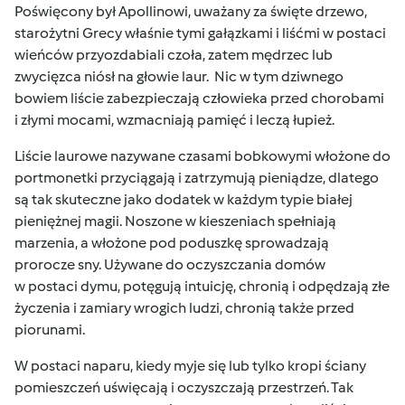
Poświęcony był Apollinowi, uważany za święte drzewo,
starożytni Grecy właśnie tymi gałązkami i liśćmi w postaci
wieńców przyozdabiali czoła, zatem mędrzec lub
zwycięzca niósł na głowie laur. Nic w tym dziwnego
bowiem liście zabezpieczają człowieka przed
chorobami
i złymi mocami, wzmacniają pamięć i leczą łupież.
Liście laurowe nazywane czasami bobkowymi włożone do
portmonetki przyciągają i zatrzymują pieniądze, dlatego
są tak skuteczne jako dodatek w każdym typie białej
pieniężnej magii. Noszone w kieszeniach spełniają
marzenia, a włożone pod poduszkę sprowadzają
prorocze sny. Używane do oczyszczania domów
w postaci dymu, potęgują intuicję, chronią i odpędzają złe
życzenia i zamiary wrogich ludzi, chronią także przed
piorunami.
W postaci naparu, kiedy myje się lub tylko kropi ściany
pomieszczeń uświęcają i oczyszczają przestrzeń. Tak