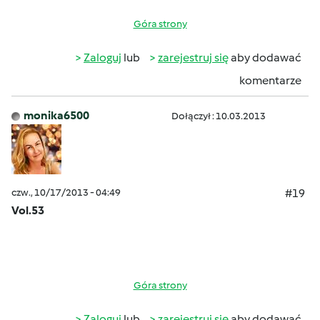
Góra strony
Zaloguj
lub
zarejestruj się
aby dodawać
komentarze
monika6500
Dołączył : 10.03.2013
czw., 10/17/2013 - 04:49
#19
Vol.53
Góra strony
Zaloguj
lub
zarejestruj się
aby dodawać