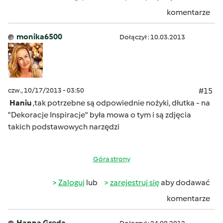
komentarze
monika6500
Dołączył : 10.03.2013
czw., 10/17/2013 - 03:50
#15
Haniu
,tak potrzebne są odpowiednie nożyki, dłutka - na
"Dekoracje Inspiracje" była mowa o tym i są zdjęcia
takich podstawowych narzędzi
Góra strony
Zaloguj
lub
zarejestruj się
aby dodawać
komentarze
Hanna Gręda