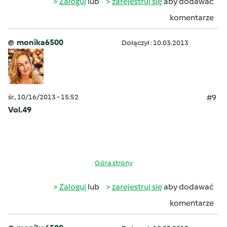
Zaloguj
lub
zarejestruj się
aby dodawać
komentarze
monika6500
Dołączył : 10.03.2013
śr., 10/16/2013 - 15:52
#9
Vol.49
Góra strony
Zaloguj
lub
zarejestruj się
aby dodawać
komentarze