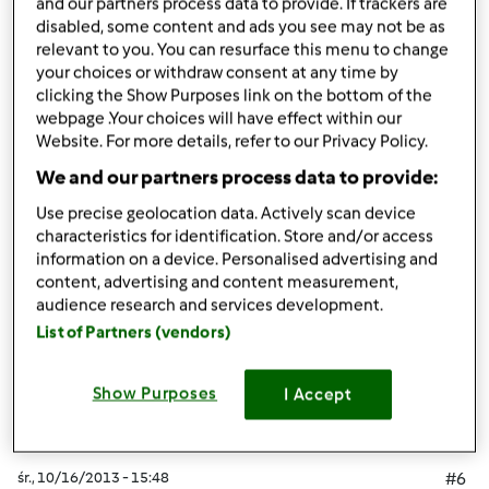
and our partners process data to provide. If trackers are
disabled, some content and ads you see may not be as
relevant to you. You can resurface this menu to change
your choices or withdraw consent at any time by
śr., 10/16/2013 - 15:47
#5
clicking the Show Purposes link on the bottom of the
Vol.45
webpage .Your choices will have effect within our
Website. For more details, refer to our Privacy Policy.
We and our partners process data to provide:
Use precise geolocation data. Actively scan device
Góra strony
characteristics for identification. Store and/or access
information on a device. Personalised advertising and
Zaloguj
lub
zarejestruj się
aby dodawać
content, advertising and content measurement,
audience research and services development.
komentarze
List of Partners (vendors)
monika6500
Dołączył : 10.03.2013
Show Purposes
I Accept
śr., 10/16/2013 - 15:48
#6