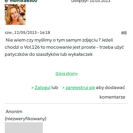
monika6500
Dołączył : 10.03.2013
czw., 12/05/2013 - 16:18
#8
Nie wiem czy myślimy o tym samym zdjęciu ? Jeżeli
chodzi o Vol.126 to mocowanie jest proste - trzeba użyć
patyczków do szaszłyków lub wykałaczek
Góra strony
Zaloguj
lub
zarejestruj się
aby dodawać
komentarze
Anonim
(niezweryfikowany)