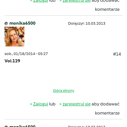
Zaloguj
lub
zarejestruj się
aby dodawać
komentarze
monika6500
Dołączył : 10.03.2013
sob., 01/18/2014 - 05:27
#14
Vol.129
Góra strony
Zaloguj
lub
zarejestruj się
aby dodawać
komentarze
monika6500