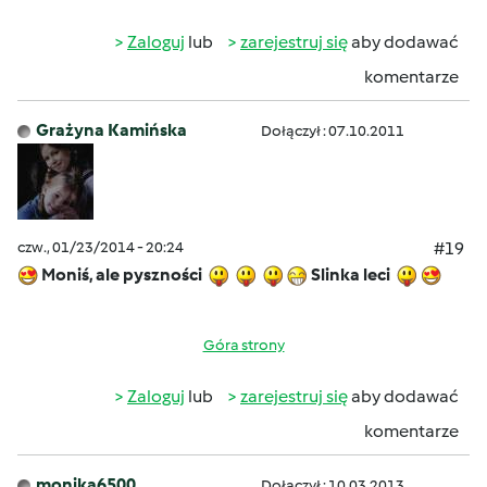
Zaloguj
lub
zarejestruj się
aby dodawać
komentarze
Grażyna Kamińska
Dołączył : 07.10.2011
czw., 01/23/2014 - 20:24
#19
Moniś, ale pyszności
Slinka leci
Góra strony
Zaloguj
lub
zarejestruj się
aby dodawać
komentarze
monika6500
Dołączył : 10.03.2013