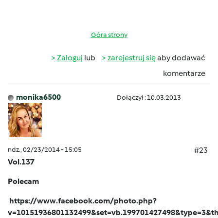
Góra strony
Zaloguj
lub
zarejestruj się
aby dodawać
komentarze
monika6500
Dołączył : 10.03.2013
ndz., 02/23/2014 - 15:05
#23
Vol.137
Polecam
https://www.facebook.com/photo.php?
v=10151936801132499&set=vb.199701427498&type=3&th