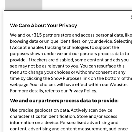
We Care About Your Privacy
We and our
315
partners store and access personal data, lik
browsing data or unique identifiers, on your device. Selectin
pt., 11/29/2013 - 21:00
#5
I Accept enables tracking technologies to support the
zaje...fajne
purposes shown under we and our partners process data to
provide. If trackers are disabled, some content and ads you
cuda,lubię takie żeczy ,nawet czasem coś kombinuję
see may not be as relevant to you. You can resurface this
menu to change your choices or withdraw consent at any
jak znajdę mój półmisek jaki robilam to wstawię
time by clicking the Show Purposes link on the bottom of th
webpage .Your choices will have effect within our Website.
For more details, refer to our Privacy Policy.
Góra strony
We and our partners process data to provide:
Zaloguj
lub
zarejestruj się
aby dodawać
Use precise geolocation data. Actively scan device
komentarze
characteristics for identification. Store and/or access
information on a device. Personalised advertising and
content, advertising and content measurement, audience
Hanna Gręda
Dołączył : 24.08.2012