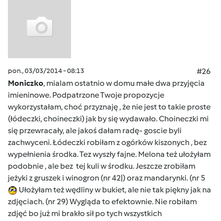
pon., 03/03/2014 - 08:13
#26
Moniczko
, mialam ostatnio w domu małe dwa przyjęcia
imieninowe. Podpatrzone Twoje propozycje
wykorzystałam, choć przyznaję , że nie jest to takie proste
(łódeczki, choineczki) jak by się wydawało. Choineczki mi
się przewracały, ale jakoś dałam radę- goscie byli
zachwyceni. Łódeczki robiłam z ogórków kiszonych , bez
wypełnienia środka. Tez wyszły fajne. Melona też ułożyłam
podobnie , ale bez tej kuli w środku. Jeszcze zrobiłam
jeżyki z gruszek i winogron (nr 42|) oraz mandarynki. (nr 5
Ułożyłam też wędliny w bukiet, ale nie tak piękny jak na
zdjęciach. (nr 29) Wygląda to efektownie. Nie robiłam
zdjęć bo już mi brakło sił po tych wszystkich