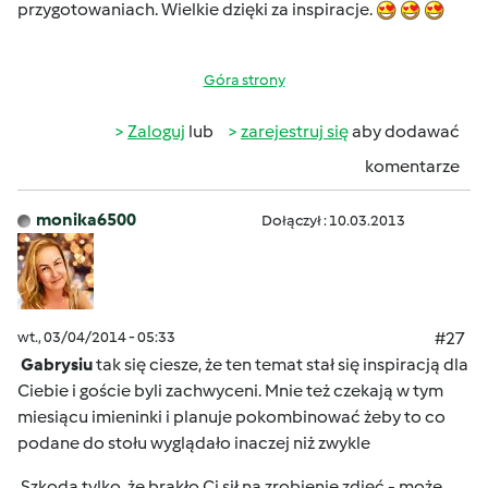
przygotowaniach. Wielkie dzięki za inspiracje.
Góra strony
Zaloguj
lub
zarejestruj się
aby dodawać
komentarze
monika6500
Dołączył : 10.03.2013
wt., 03/04/2014 - 05:33
#27
Gabrysiu
tak się ciesze, że ten temat stał się inspiracją dla
Ciebie i goście byli zachwyceni.
Mnie też czekają w tym
miesiącu imieninki i planuje pokombinować żeby to co
podane do stołu wyglądało inaczej niż zwykle
Szkoda tylko, że brakło Ci sił na zrobienie zdjęć - może