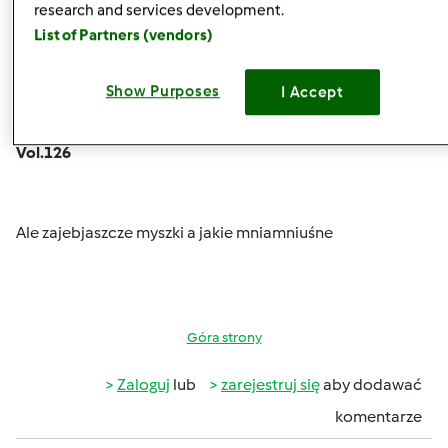
research and services development.
List of Partners (vendors)
Show Purposes
I Accept
czw., 12/05/2013 - 12:00
#6
monika6500 wrote:
Vol.126
Ale zajebjaszcze myszki a jakie mniamniuśne
Góra strony
Zaloguj
lub
zarejestruj się
aby dodawać
komentarze