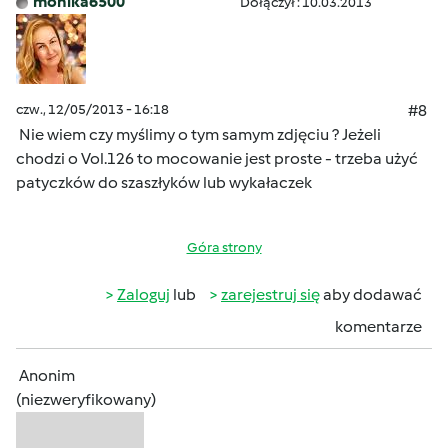
monika6500
Dołączył : 10.03.2013
czw., 12/05/2013 - 16:18
#8
Nie wiem czy myślimy o tym samym zdjęciu ? Jeżeli
chodzi o Vol.126 to mocowanie jest proste - trzeba użyć
patyczków do szaszłyków lub wykałaczek
Góra strony
Zaloguj
lub
zarejestruj się
aby dodawać
komentarze
Anonim
(niezweryfikowany)