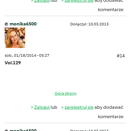
Zaloguj
lub
zarejestruj się
aby dodawać
komentarze
monika6500
Dołączył : 10.03.2013
sob., 01/18/2014 - 05:27
#14
Vol.129
Góra strony
Zaloguj
lub
zarejestruj się
aby dodawać
komentarze
monika6500