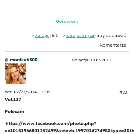
Góra strony
Zaloguj
lub
zarejestruj się
aby dodawać
komentarze
monika6500
Dołączył : 10.03.2013
ndz., 02/23/2014 - 15:05
#23
Vol.137
Polecam
https://www.facebook.com/photo.php?
v=10151936801132499&set=vb.199701427498&type=3&th