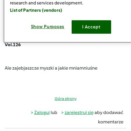
research and services development.
List of Partners (vendors)
Show Purposes
I Accept
czw., 12/05/2013 - 12:00
#6
monika6500 wrote:
Vol.126
Ale zajebjaszcze myszki a jakie mniamniuśne
Góra strony
Zaloguj
lub
zarejestruj się
aby dodawać
komentarze