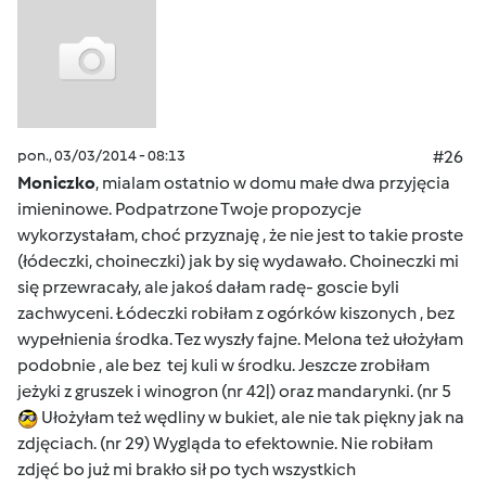
pon., 03/03/2014 - 08:13
#26
Moniczko
, mialam ostatnio w domu małe dwa przyjęcia
imieninowe. Podpatrzone Twoje propozycje
wykorzystałam, choć przyznaję , że nie jest to takie proste
(łódeczki, choineczki) jak by się wydawało. Choineczki mi
się przewracały, ale jakoś dałam radę- goscie byli
zachwyceni. Łódeczki robiłam z ogórków kiszonych , bez
wypełnienia środka. Tez wyszły fajne. Melona też ułożyłam
podobnie , ale bez tej kuli w środku. Jeszcze zrobiłam
jeżyki z gruszek i winogron (nr 42|) oraz mandarynki. (nr 5
Ułożyłam też wędliny w bukiet, ale nie tak piękny jak na
zdjęciach. (nr 29) Wygląda to efektownie. Nie robiłam
zdjęć bo już mi brakło sił po tych wszystkich