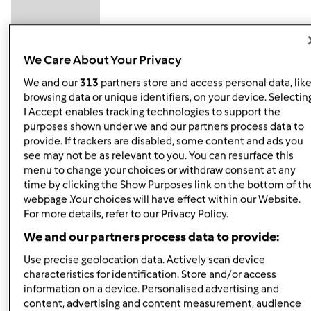
We Care About Your Privacy
We and our
313
partners store and access personal data, lik
browsing data or unique identifiers, on your device. Selectin
pt., 11/29/2013 - 21:00
#5
I Accept enables tracking technologies to support the
zaje...fajne
purposes shown under we and our partners process data to
provide. If trackers are disabled, some content and ads you
cuda,lubię takie żeczy ,nawet czasem coś kombinuję
see may not be as relevant to you. You can resurface this
menu to change your choices or withdraw consent at any
jak znajdę mój półmisek jaki robilam to wstawię
time by clicking the Show Purposes link on the bottom of th
webpage .Your choices will have effect within our Website.
For more details, refer to our Privacy Policy.
Góra strony
We and our partners process data to provide:
Zaloguj
lub
zarejestruj się
aby dodawać
Use precise geolocation data. Actively scan device
komentarze
characteristics for identification. Store and/or access
information on a device. Personalised advertising and
content, advertising and content measurement, audience
Hanna Gręda
Dołączył : 24.08.2012