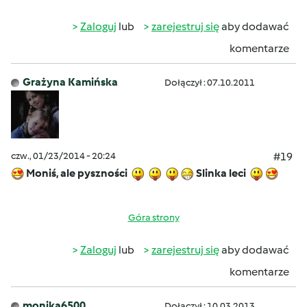
Zaloguj
lub
zarejestruj się
aby dodawać
komentarze
Grażyna Kamińska
Dołączył : 07.10.2011
czw., 01/23/2014 - 20:24
#19
Moniś, ale pyszności
Slinka leci
Góra strony
Zaloguj
lub
zarejestruj się
aby dodawać
komentarze
monika6500
Dołączył : 10.03.2013