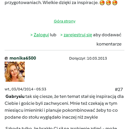
przygotowaniach. Wielkie dzięki za inspiracje.
Góra strony
Zaloguj
lub
zarejestruj się
aby dodawać
komentarze
monika6500
Dołączył : 10.03.2013
wt., 03/04/2014 - 05:33
#27
Gabrysiu
tak się ciesze, że ten temat stał się inspiracją dla
Ciebie i goście byli zachwyceni.
Mnie też czekają w tym
miesiącu imieninki i planuje pokombinować żeby to co
podane do stołu wyglądało inaczej niż zwykle
Szkoda tylko, że brakło Ci sił na zrobienie zdjęć - może