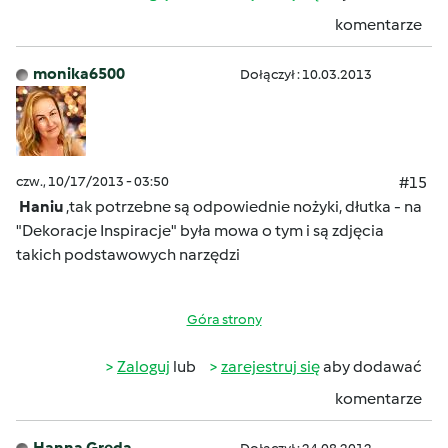
komentarze
monika6500
Dołączył : 10.03.2013
czw., 10/17/2013 - 03:50
#15
Haniu
,tak potrzebne są odpowiednie nożyki, dłutka - na
"Dekoracje Inspiracje" była mowa o tym i są zdjęcia
takich podstawowych narzędzi
Góra strony
Zaloguj
lub
zarejestruj się
aby dodawać
komentarze
Hanna Gręda