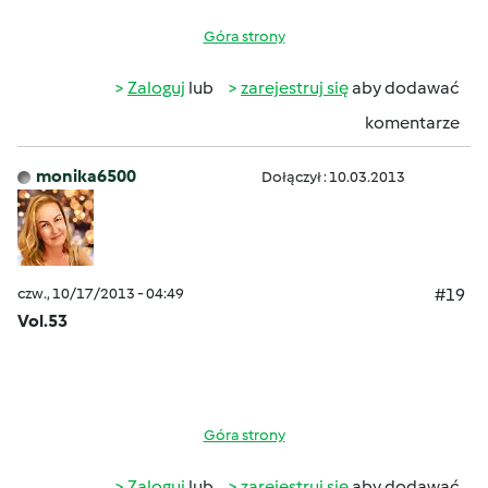
Góra strony
Zaloguj
lub
zarejestruj się
aby dodawać
komentarze
monika6500
Dołączył : 10.03.2013
czw., 10/17/2013 - 04:49
#19
Vol.53
Góra strony
Zaloguj
lub
zarejestruj się
aby dodawać