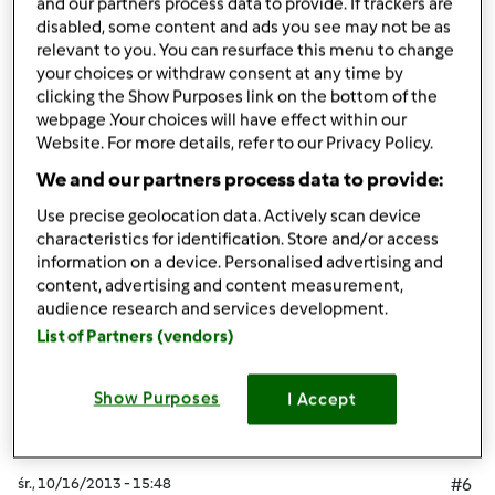
and our partners process data to provide. If trackers are
disabled, some content and ads you see may not be as
relevant to you. You can resurface this menu to change
your choices or withdraw consent at any time by
śr., 10/16/2013 - 15:47
#5
clicking the Show Purposes link on the bottom of the
Vol.45
webpage .Your choices will have effect within our
Website. For more details, refer to our Privacy Policy.
We and our partners process data to provide:
Use precise geolocation data. Actively scan device
Góra strony
characteristics for identification. Store and/or access
information on a device. Personalised advertising and
Zaloguj
lub
zarejestruj się
aby dodawać
content, advertising and content measurement,
audience research and services development.
komentarze
List of Partners (vendors)
monika6500
Dołączył : 10.03.2013
Show Purposes
I Accept
śr., 10/16/2013 - 15:48
#6