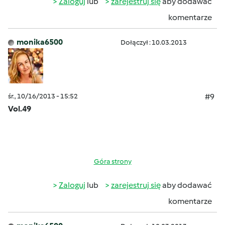
Zaloguj
lub
zarejestruj się
aby dodawać
komentarze
monika6500
Dołączył : 10.03.2013
śr., 10/16/2013 - 15:52
#9
Vol.49
Góra strony
Zaloguj
lub
zarejestruj się
aby dodawać
komentarze