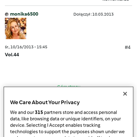
monika6500
Dołączył : 10.03.2013
śr., 10/16/2013 - 15:45
#4
Vol.44
Góra strony
Zaloguj
lub
zarejestruj się
aby dodawać
We Care About Your Privacy
komentarze
We and our
315
partners store and access personal
data, like browsing data or unique identifiers, on your
device. Selecting I Accept enables tracking
monika6500
Dołączył : 10.03.2013
technologies to support the purposes shown under we