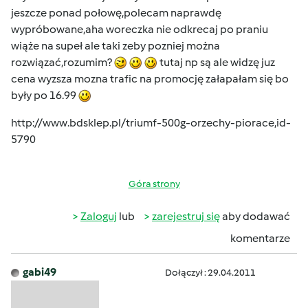
jeszcze ponad połowę,polecam naprawdę
wypróbowane,aha woreczka nie odkrecaj po praniu
wiąże na supeł ale taki zeby pozniej można
rozwiązać,rozumim?
tutaj np są ale widzę juz
cena wyzsza mozna trafic na promocję załapałam się bo
były po 16.99
http://www.bdsklep.pl/triumf-500g-orzechy-piorace,id-
5790
Góra strony
Zaloguj
lub
zarejestruj się
aby dodawać
komentarze
gabi49
Dołączył : 29.04.2011