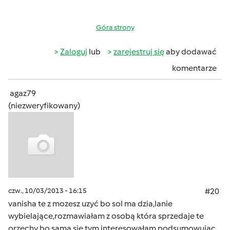
Góra strony
Zaloguj
lub
zarejestruj się
aby dodawać
komentarze
agaz79
(niezweryfikowany)
czw., 10/03/2013 - 16:15
#20
vanisha te z mozesz uzyć bo sol ma dzia,lanie
wybielające,rozmawiałam z osobą która sprzedaje te
orzechy bo sama sie tym interesowałam,podsumowujac