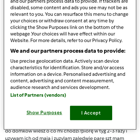
and our partners process data to provide. If trackers are
(niezweryfikowany)
disabled, some content and ads you see may not be as
relevant to you. You can resurface this menu to change
your choices or withdraw consent at any time by
clicking the Show Purposes link on the bottom of the
webpage .Your choices will have effect within our
Website. For more details, refer to our Privacy Policy.
We and our partners process data to provide:
ndz., 09/29/2013 - 18:12
#4
Use precise geolocation data. Actively scan device
kasianeko wygląda to tak:do lnianego woreczka wkladam
characteristics for identification. Store and/or access
4szt orzechów i ten woreczek skropic (parę kropli)lub do
information on a device. Personalised advertising and
dozownika tam gdzie wlewa sie płyn do płukania.Te 4 szt
content, advertising and content measurement,
starcza na kilka pran jesli pierzesz w 60st to na 4 razy
audience research and services development.
bardzo wydajne sa ,pochodza z nepalu ja je kupuje w
List of Partners (vendors)
sklepie bdsklep przez internet cena 17zł za 500g przy
praniu wydziela sie saponina która wnika w zabrudzenia
Show Purposes
I Accept
jesli sa wieksze zabrudzenia dodaję vanish,po praniu maja
naturalny zapach czasami dodaje taki olejek zapachowy
do domków wiesz o co mi chodzi?piorę w tyg 2-3 razy i
uzywam ich od maja i zuzylam zaledwie pare szt mam