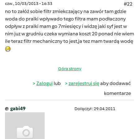
czw., 10/03/2013 - 16:33
#22
no to załóż sobie filtr zmiekczający na zawór tam gdzie
woda do pralki wpływado tego filtra mam podłaczony
odpływ z pralki mam go 7miesięcy i widzę jaki syf jest w
nim juz w grudniu czeka wymiana koszt 20 ponad nie wiem
ile teraz filtr mechaniczny to jest,ja tez mam twardą wodę
Góra strony
Zaloguj
lub
zarejestruj się
aby dodawać
komentarze
gabi49
Dołączył : 29.04.2011