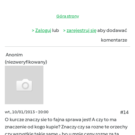
Góra strony
Zaloguj
lub
zarejestruj się
aby dodawać
komentarze
Anonim
(niezweryfikowany)
wt., 10/01/2013 - 20:00
#14
O kurcze znaczy sie to fajna sprawa jest! A czy to ma
znaczenie od kogo kupie? Znaczy czy sa rozne te orzechy
czy wszystkie takie same - bo u mnie ceny rozne za ta