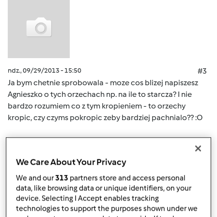
ndz., 09/29/2013 - 15:50
#3
Ja bym chetnie sprobowala - moze cos blizej napiszesz
Agnieszko o tych orzechach np. na ile to starcza? I nie
bardzo rozumiem co z tym kropieniem - to orzechy
kropic, czy czyms pokropic zeby bardziej pachnialo?? :O
Góra strony
We Care About Your Privacy
Zaloguj
lub
zarejestruj się
aby dodawać
We and our
313
partners store and access personal
komentarze
data, like browsing data or unique identifiers, on your
device. Selecting I Accept enables tracking
technologies to support the purposes shown under we
agaz79