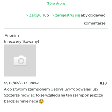
Góra strony
Zaloguj
lub
zarejestruj się
aby dodawać
komentarze
Anonim
(niezweryfikowany)
śr., 10/02/2013 - 20:42
#18
A co z twoim szamponem Gabrysiu? Probowalas juz?
Szczerze mowiac to ze wzgledu na ten szampon jeszcze
bardziej mnie neca