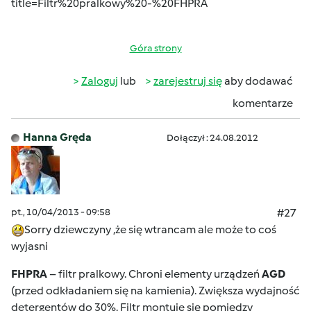
title=Filtr%20pralkowy%20-%20FHPRA
Góra strony
Zaloguj
lub
zarejestruj się
aby dodawać
komentarze
Hanna Gręda
Dołączył : 24.08.2012
pt., 10/04/2013 - 09:58
#27
Sorry dziewczyny ,że się wtrancam ale może to coś
wyjasni
FHPRA
– filtr pralkowy. Chroni elementy urządzeń
AGD
(przed odkładaniem się na kamienia). Zwiększa wydajność
detergentów do 30%. Filtr montuje się pomiędzy