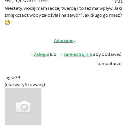
czw., 10/03/2013 - 16:26
#21
Niestety, wodę mam raczej twardą i to też ma wpływ. Jaki
zmiękczacz wody założyłaś na zawór? Jak długo go masz?
Góra strony
Zaloguj
lub
zarejestruj się
aby dodawać
komentarze
agaz79
(niezweryfikowany)