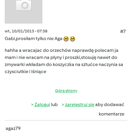
wt., 10/01/2013 - 07:38
#7
Gabi,prosiłam tylko nie Aga
hahha a wracajac do orzechów naprawdę polecam ja
mam i nie wracam na płyny i proszki,stosuję nawet do
zmywarki wkładam do koszyczka na sztućce naczynia sa
czysciutkie i lśniące
Góra strony
Zaloguj
lub
zarejestruj się
aby dodawać
komentarze
agaz79