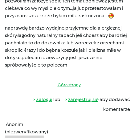
pozwoliłam załozyc sobie ten temat,ponieważ jestem
ciekawa co wy myslicie o tym...ja juz przetestowałam i
przyznam szczerze że byłam mile zaskoczona...
naprawdę bardzo wydajne,przyjemne dla alergicznej
skóry,łagodny naturalny zapach jeli chcesz aby bardziej
pachniało to do dozownika lub woreczek z orzechami
skroplic 4razy i do bębna,koszule jak i bielizna miłe w
dotyku,polecam dziewczyny jesli jeszcze nie
spróbowałyście to polecam
Góra strony
Zaloguj
lub
zarejestruj się
aby dodawać
komentarze
Anonim
(niezweryfikowany)