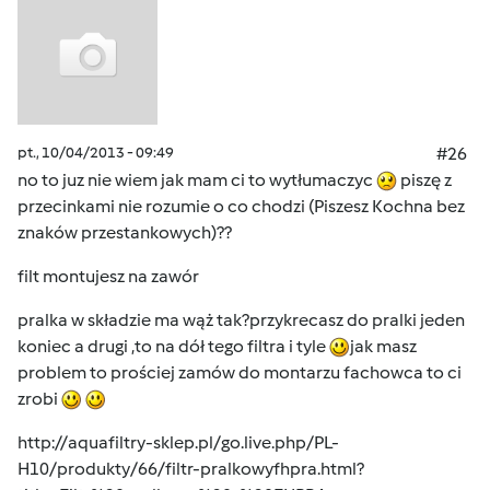
pt., 10/04/2013 - 09:49
#26
no to juz nie wiem jak mam ci to wytłumaczyc
piszę z
przecinkami nie rozumie o co chodzi (Piszesz Kochna bez
znaków przestankowych)??
filt montujesz na zawór
pralka w składzie ma wąż tak?przykrecasz do pralki jeden
koniec a drugi ,to na dół tego filtra i tyle
jak masz
problem to prościej zamów do montarzu fachowca to ci
zrobi
http://aquafiltry-sklep.pl/go.live.php/PL-
H10/produkty/66/filtr-pralkowyfhpra.html?