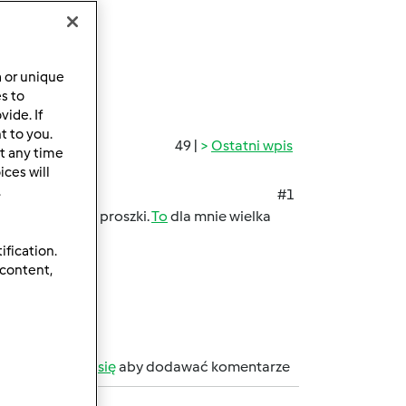
a or unique
es to
ide. If
t to you.
49 |
Ostatni wpis
t any time
ces will
.
#1
jak tradycyjne proszki.
To
dla mnie wielka
ification.
 content,
b
zarejestruj się
aby dodawać komentarze