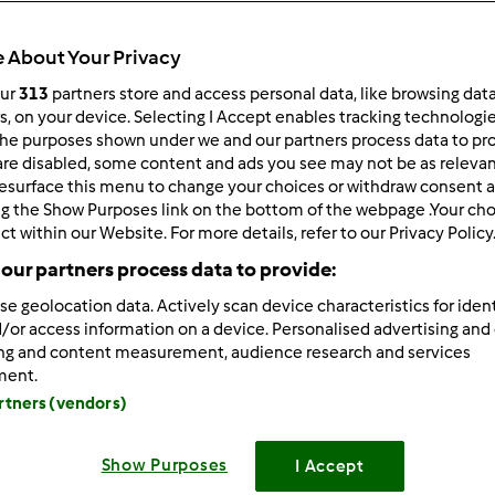
 po:
Wyników na stronę:
 About Your Privacy
owsze wyniki
10
our
313
partners store and access personal data, like browsing dat
rs, on your device. Selecting I Accept enables tracking technologi
he purposes shown under we and our partners process data to prov
are disabled, some content and ads you see may not be as relevan
esurface this menu to change your choices or withdraw consent a
ng the Show Purposes link on the bottom of the webpage .Your choi
ct within our Website. For more details, refer to our Privacy Policy
/30/2022 - 15:45
ałem kilka rodzajów orzechów i żadne nie wyprały tak dobrze 
our partners process data to provide:
 i nie wiem jak można je zachwalać.
se geolocation data. Actively scan device characteristics for ident
/or access information on a device. Personalised advertising and
ing and content measurement, audience research and services
ment.
artners (vendors)
Zaloguj
lu
Show Purposes
I Accept