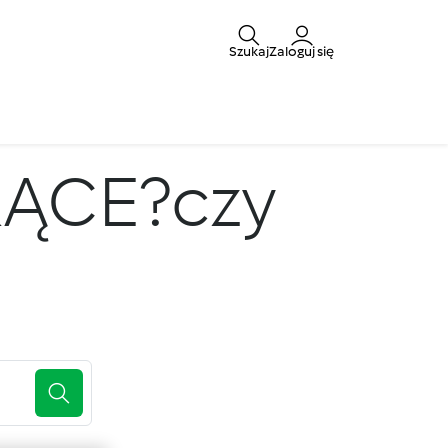
Szukaj
Zaloguj się
ĄCE?czy