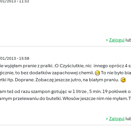
/01/2013 - 11:32
Zaloguj
lu
/01/2013 - 15:58
e wyjęłam pranie z pralki. :O Czyściutkie, nic innego oprócz 4
gicznie, to bez dodatków zapachowej chemii.
To nie było bia
tki itp. Doprane. Zobaczę jeszcze jutro, na białym praniu.
am też od razu szampon gotując w 1 litrze , 5 min. 19 połówek o
amym przelewaniu do butelki. Włosów jeszcze nim nie myłam. T
Zaloguj
lu