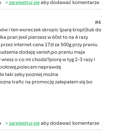
b
zarejestruj się
aby dodawać komentarze
#4
w i ten woreczek skropic (parę kropli)lub do
a pran jesli pierzesz w 60st to na 4 razy
przez internet cena 17zł za 500g przy praniu
brudzenia dodaję vanish,po praniu maja
esz o co mi chodzi?piorę w tyg 2-3 razy i
ad połowę,polecam naprawdę
e taki zeby pozniej można
mozna trafic na promocję załapałam się bo
b
zarejestruj się
aby dodawać komentarze