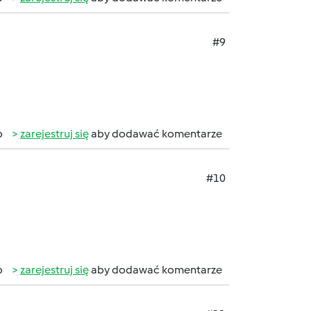
#9
b
zarejestruj się
aby dodawać komentarze
#10
b
zarejestruj się
aby dodawać komentarze