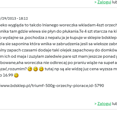
Zaloguj
lu
9/29/2013 - 18:12
eko wygląda to tak:do lnianego woreczka wkladam 4szt orzechó
ika tam gdzie wlewa sie płyn do płukania.Te 4 szt starcza na kilk
 wydajne sa ,pochodza z nepalu ja je kupuje w sklepie bdsklep 
la sie saponina która wnika w zabrudzenia jesli sa wieksze za
lny zapach czasami dodaje taki olejek zapachowy do domków wi
m ich od maja i zuzylam zaledwie pare szt mam jeszcze pon
bowane,aha woreczka nie odkrecaj po praniu wiąże na supeł al
ązać,rozumim?
tutaj np są ale widzę juz cena wyzsza 
po 16.99
//www.bdsklep.pl/triumf-500g-orzechy-piorace,id-5790
Zaloguj
lu