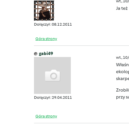
wt., 10
Ja też
Dołączył : 08.12.2011
Góra strony
gabi49
wt., 10
Właśni
ekolo
skarpe
Zrobił
przy s
Dołączył : 29.04.2011
Góra strony