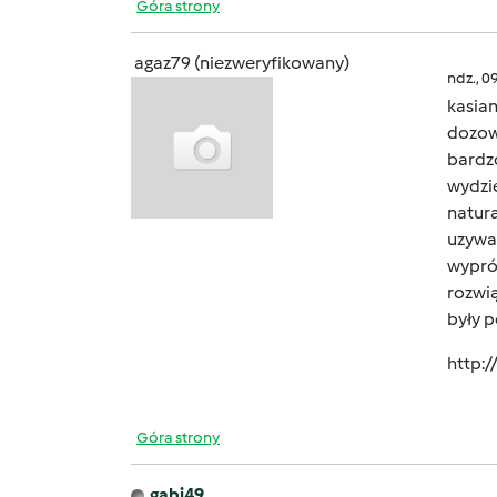
Góra strony
agaz79 (niezweryfikowany)
ndz., 0
kasian
dozown
bardzo
wydzie
natura
uzywa
wypró
rozwi
były 
http:
Góra strony
gabi49