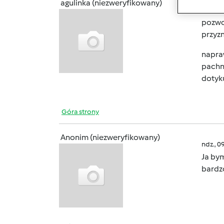
agulinka (niezweryfikowany)
ndz., 0
pozwol
przyzn
napraw
pachni
dotyk
Góra strony
Anonim (niezweryfikowany)
ndz., 0
Ja bym
bardzo