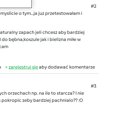
#2
slicie o tym...ja juz przetestowałam i
turalny zapach jeli chcesz aby bardziej
do bębna,koszule jak i bielizna miłe w
ecam
b
zarejestruj się
aby dodawać komentarze
#3
h orzechach np. na ile to starcza? I nie
 pokropic zeby bardziej pachnialo?? :O