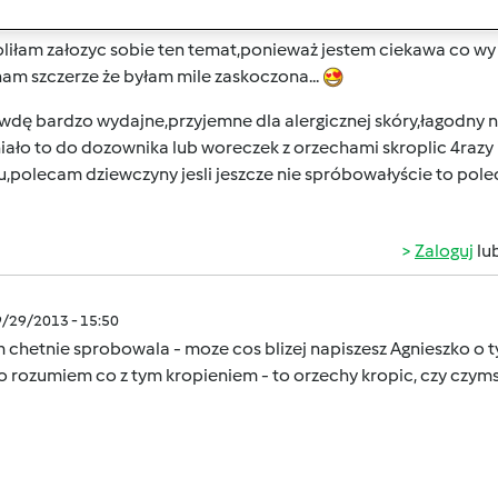
9/29/2013 - 13:22
iłam załozyc sobie ten temat,ponieważ jestem ciekawa co wy my
am szczerze że byłam mile zaskoczona...
dę bardzo wydajne,przyjemne dla alergicznej skóry,łagodny na
ało to do dozownika lub woreczek z orzechami skroplic 4razy i 
u,polecam dziewczyny jesli jeszcze nie spróbowałyście to pol
Zaloguj
lu
9/29/2013 - 15:50
 chetnie sprobowala - moze cos blizej napiszesz Agnieszko o tyc
 rozumiem co z tym kropieniem - to orzechy kropic, czy czyms