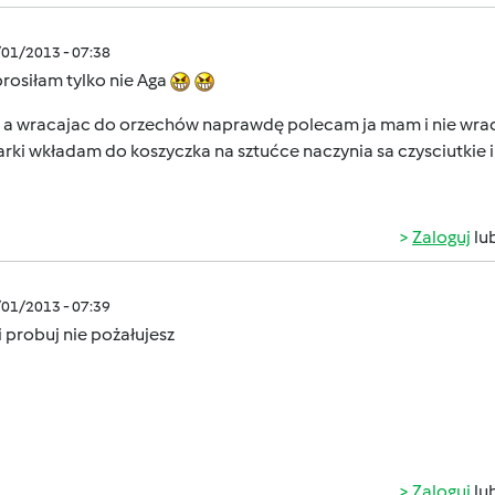
/01/2013 - 07:38
rosiłam tylko nie Aga
 a wracajac do orzechów naprawdę polecam ja mam i nie wraca
ki wkładam do koszyczka na sztućce naczynia sa czysciutkie i
Zaloguj
lu
/01/2013 - 07:39
i probuj nie pożałujesz
Zaloguj
lu