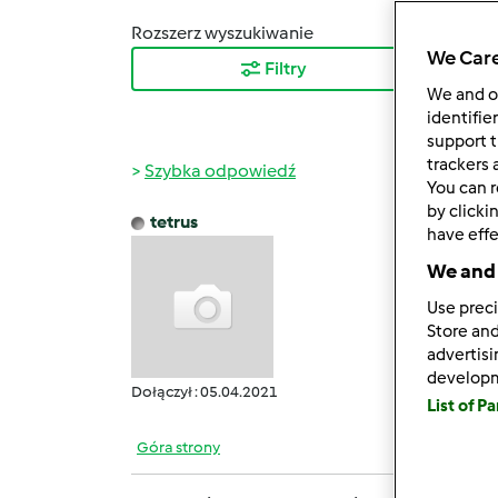
Rozszerz wyszukiwanie
Sortuj
We Care
Filtry
Najn
We and 
identifie
support t
trackers 
Szybka odpowiedź
You can r
by clicki
tetrus
have effe
śr., 03
Próbow
We and 
ściema
Use preci
Store and
advertis
develop
Dołączył : 05.04.2021
List of P
Góra strony