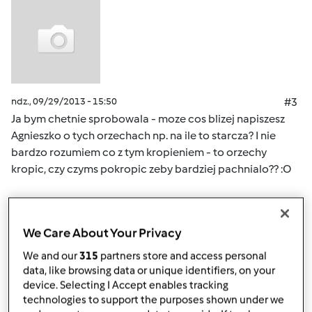
ndz., 09/29/2013 - 15:50
#3
Ja bym chetnie sprobowala - moze cos blizej napiszesz
Agnieszko o tych orzechach np. na ile to starcza? I nie
bardzo rozumiem co z tym kropieniem - to orzechy
kropic, czy czyms pokropic zeby bardziej pachnialo?? :O
Góra strony
We Care About Your Privacy
Zaloguj
lub
zarejestruj się
aby dodawać
We and our
315
partners store and access personal
komentarze
data, like browsing data or unique identifiers, on your
device. Selecting I Accept enables tracking
technologies to support the purposes shown under we
agaz79