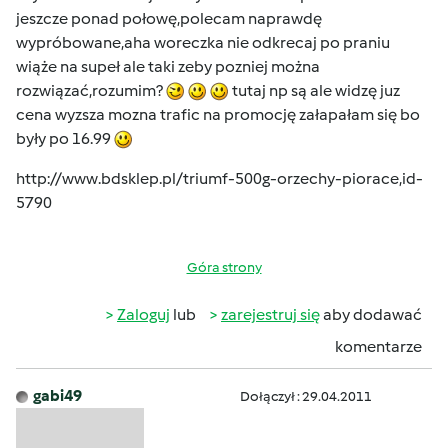
jeszcze ponad połowę,polecam naprawdę
wypróbowane,aha woreczka nie odkrecaj po praniu
wiąże na supeł ale taki zeby pozniej można
rozwiązać,rozumim?
tutaj np są ale widzę juz
cena wyzsza mozna trafic na promocję załapałam się bo
były po 16.99
http://www.bdsklep.pl/triumf-500g-orzechy-piorace,id-
5790
Góra strony
Zaloguj
lub
zarejestruj się
aby dodawać
komentarze
gabi49
Dołączył : 29.04.2011