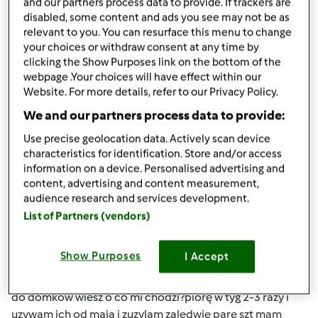
and our partners process data to provide. If trackers are
(niezweryfikowany)
disabled, some content and ads you see may not be as
relevant to you. You can resurface this menu to change
your choices or withdraw consent at any time by
clicking the Show Purposes link on the bottom of the
webpage .Your choices will have effect within our
Website. For more details, refer to our Privacy Policy.
We and our partners process data to provide:
ndz., 09/29/2013 - 18:12
#4
Use precise geolocation data. Actively scan device
kasianeko wygląda to tak:do lnianego woreczka wkladam
characteristics for identification. Store and/or access
4szt orzechów i ten woreczek skropic (parę kropli)lub do
information on a device. Personalised advertising and
dozownika tam gdzie wlewa sie płyn do płukania.Te 4 szt
content, advertising and content measurement,
starcza na kilka pran jesli pierzesz w 60st to na 4 razy
audience research and services development.
bardzo wydajne sa ,pochodza z nepalu ja je kupuje w
List of Partners (vendors)
sklepie bdsklep przez internet cena 17zł za 500g przy
praniu wydziela sie saponina która wnika w zabrudzenia
Show Purposes
I Accept
jesli sa wieksze zabrudzenia dodaję vanish,po praniu maja
naturalny zapach czasami dodaje taki olejek zapachowy
do domków wiesz o co mi chodzi?piorę w tyg 2-3 razy i
uzywam ich od maja i zuzylam zaledwie pare szt mam