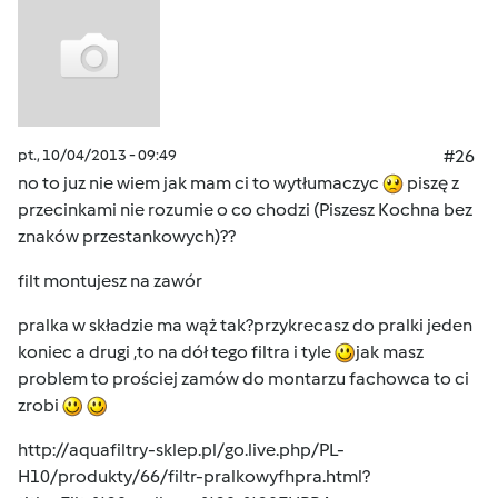
pt., 10/04/2013 - 09:49
#26
no to juz nie wiem jak mam ci to wytłumaczyc
piszę z
przecinkami nie rozumie o co chodzi (Piszesz Kochna bez
znaków przestankowych)??
filt montujesz na zawór
pralka w składzie ma wąż tak?przykrecasz do pralki jeden
koniec a drugi ,to na dół tego filtra i tyle
jak masz
problem to prościej zamów do montarzu fachowca to ci
zrobi
http://aquafiltry-sklep.pl/go.live.php/PL-
H10/produkty/66/filtr-pralkowyfhpra.html?