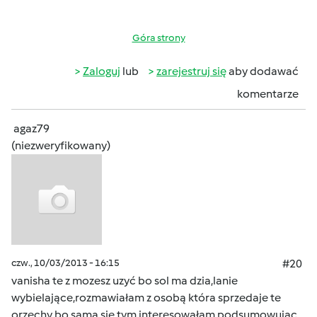
Góra strony
Zaloguj
lub
zarejestruj się
aby dodawać
komentarze
agaz79
(niezweryfikowany)
czw., 10/03/2013 - 16:15
#20
vanisha te z mozesz uzyć bo sol ma dzia,lanie
wybielające,rozmawiałam z osobą która sprzedaje te
orzechy bo sama sie tym interesowałam,podsumowujac