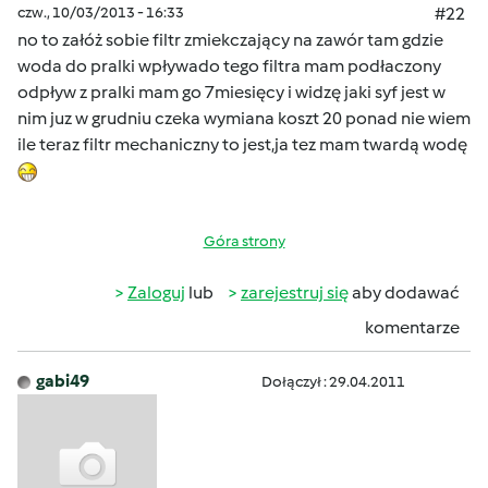
czw., 10/03/2013 - 16:33
#22
no to załóż sobie filtr zmiekczający na zawór tam gdzie
woda do pralki wpływado tego filtra mam podłaczony
odpływ z pralki mam go 7miesięcy i widzę jaki syf jest w
nim juz w grudniu czeka wymiana koszt 20 ponad nie wiem
ile teraz filtr mechaniczny to jest,ja tez mam twardą wodę
Góra strony
Zaloguj
lub
zarejestruj się
aby dodawać
komentarze
gabi49
Dołączył : 29.04.2011