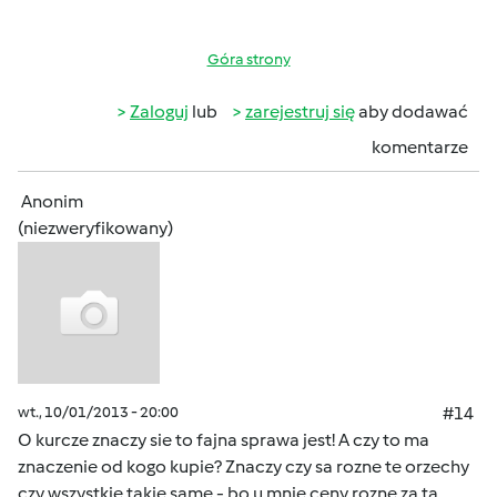
Góra strony
Zaloguj
lub
zarejestruj się
aby dodawać
komentarze
Anonim
(niezweryfikowany)
wt., 10/01/2013 - 20:00
#14
O kurcze znaczy sie to fajna sprawa jest! A czy to ma
znaczenie od kogo kupie? Znaczy czy sa rozne te orzechy
czy wszystkie takie same - bo u mnie ceny rozne za ta