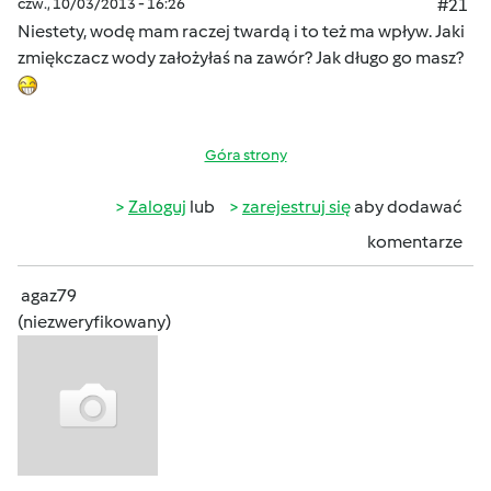
czw., 10/03/2013 - 16:26
#21
Niestety, wodę mam raczej twardą i to też ma wpływ. Jaki
zmiękczacz wody założyłaś na zawór? Jak długo go masz?
Góra strony
Zaloguj
lub
zarejestruj się
aby dodawać
komentarze
agaz79
(niezweryfikowany)