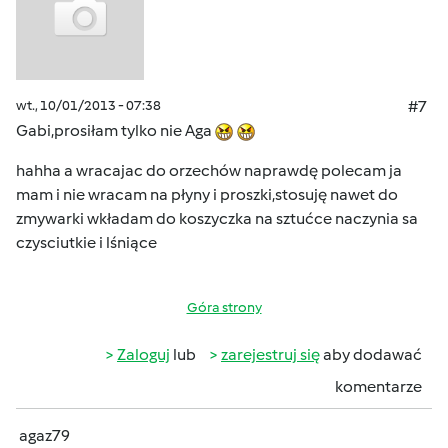
wt., 10/01/2013 - 07:38
#7
Gabi,prosiłam tylko nie Aga
hahha a wracajac do orzechów naprawdę polecam ja
mam i nie wracam na płyny i proszki,stosuję nawet do
zmywarki wkładam do koszyczka na sztućce naczynia sa
czysciutkie i lśniące
Góra strony
Zaloguj
lub
zarejestruj się
aby dodawać
komentarze
agaz79