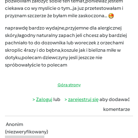
pozwoliłam załozyc sobie ten temat,ponieważ jestem
ciekawa co wy myslicie o tym...ja juz przetestowałam i
przyznam szczerze że byłam mile zaskoczona...
naprawdę bardzo wydajne,przyjemne dla alergicznej
skóry,łagodny naturalny zapach jeli chcesz aby bardziej
pachniało to do dozownika lub woreczek z orzechami
skroplic 4razy i do bębna,koszule jak i bielizna miłe w
dotyku,polecam dziewczyny jesli jeszcze nie
spróbowałyście to polecam
Góra strony
Zaloguj
lub
zarejestruj się
aby dodawać
komentarze
Anonim
(niezweryfikowany)