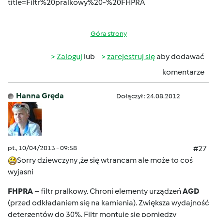
title=Filtr%20pralkowy%20-%20FHPRA
Góra strony
Zaloguj
lub
zarejestruj się
aby dodawać
komentarze
Hanna Gręda
Dołączył : 24.08.2012
pt., 10/04/2013 - 09:58
#27
Sorry dziewczyny ,że się wtrancam ale może to coś
wyjasni
FHPRA
– filtr pralkowy. Chroni elementy urządzeń
AGD
(przed odkładaniem się na kamienia). Zwiększa wydajność
detergentów do 30%. Filtr montuje się pomiędzy