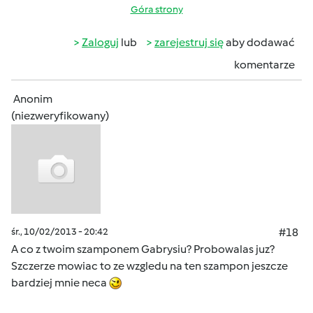
Góra strony
Zaloguj
lub
zarejestruj się
aby dodawać
komentarze
Anonim
(niezweryfikowany)
śr., 10/02/2013 - 20:42
#18
A co z twoim szamponem Gabrysiu? Probowalas juz?
Szczerze mowiac to ze wzgledu na ten szampon jeszcze
bardziej mnie neca