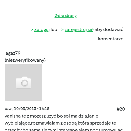
Góra strony
Zaloguj
lub
zarejestruj się
aby dodawać
komentarze
agaz79
(niezweryfikowany)
czw., 10/03/2013 - 16:15
#20
vanisha te z mozesz uzyć bo sol ma dzia,lanie
wybielające,rozmawiałam z osobą która sprzedaje te
orzechy bo sama sie tym interesowałam,podsumowujac