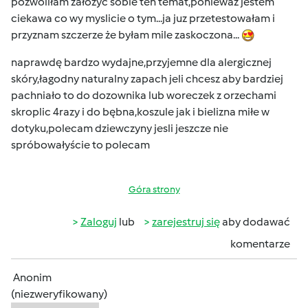
pozwoliłam załozyc sobie ten temat,ponieważ jestem
ciekawa co wy myslicie o tym...ja juz przetestowałam i
przyznam szczerze że byłam mile zaskoczona...
naprawdę bardzo wydajne,przyjemne dla alergicznej
skóry,łagodny naturalny zapach jeli chcesz aby bardziej
pachniało to do dozownika lub woreczek z orzechami
skroplic 4razy i do bębna,koszule jak i bielizna miłe w
dotyku,polecam dziewczyny jesli jeszcze nie
spróbowałyście to polecam
Góra strony
Zaloguj
lub
zarejestruj się
aby dodawać
komentarze
Anonim
(niezweryfikowany)