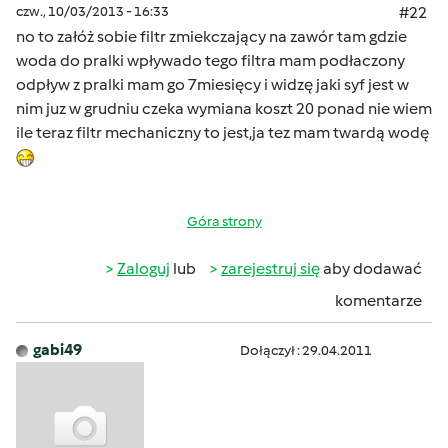
czw., 10/03/2013 - 16:33
#22
no to załóż sobie filtr zmiekczający na zawór tam gdzie
woda do pralki wpływado tego filtra mam podłaczony
odpływ z pralki mam go 7miesięcy i widzę jaki syf jest w
nim juz w grudniu czeka wymiana koszt 20 ponad nie wiem
ile teraz filtr mechaniczny to jest,ja tez mam twardą wodę
Góra strony
Zaloguj
lub
zarejestruj się
aby dodawać
komentarze
gabi49
Dołączył : 29.04.2011