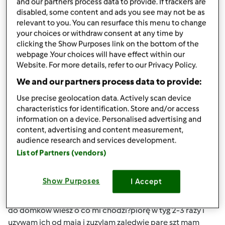
and our partners process data to provide. If trackers are
(niezweryfikowany)
disabled, some content and ads you see may not be as
relevant to you. You can resurface this menu to change
your choices or withdraw consent at any time by
clicking the Show Purposes link on the bottom of the
webpage .Your choices will have effect within our
Website. For more details, refer to our Privacy Policy.
We and our partners process data to provide:
ndz., 09/29/2013 - 18:12
#4
Use precise geolocation data. Actively scan device
kasianeko wygląda to tak:do lnianego woreczka wkladam
characteristics for identification. Store and/or access
4szt orzechów i ten woreczek skropic (parę kropli)lub do
information on a device. Personalised advertising and
dozownika tam gdzie wlewa sie płyn do płukania.Te 4 szt
content, advertising and content measurement,
starcza na kilka pran jesli pierzesz w 60st to na 4 razy
audience research and services development.
bardzo wydajne sa ,pochodza z nepalu ja je kupuje w
List of Partners (vendors)
sklepie bdsklep przez internet cena 17zł za 500g przy
praniu wydziela sie saponina która wnika w zabrudzenia
Show Purposes
I Accept
jesli sa wieksze zabrudzenia dodaję vanish,po praniu maja
naturalny zapach czasami dodaje taki olejek zapachowy
do domków wiesz o co mi chodzi?piorę w tyg 2-3 razy i
uzywam ich od maja i zuzylam zaledwie pare szt mam