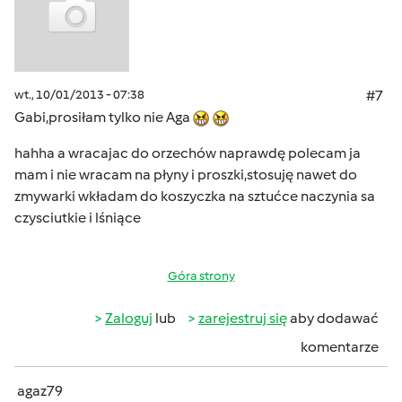
wt., 10/01/2013 - 07:38
#7
Gabi,prosiłam tylko nie Aga
hahha a wracajac do orzechów naprawdę polecam ja
mam i nie wracam na płyny i proszki,stosuję nawet do
zmywarki wkładam do koszyczka na sztućce naczynia sa
czysciutkie i lśniące
Góra strony
Zaloguj
lub
zarejestruj się
aby dodawać
komentarze
agaz79