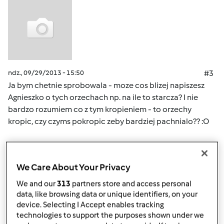
ndz., 09/29/2013 - 15:50
#3
Ja bym chetnie sprobowala - moze cos blizej napiszesz
Agnieszko o tych orzechach np. na ile to starcza? I nie
bardzo rozumiem co z tym kropieniem - to orzechy
kropic, czy czyms pokropic zeby bardziej pachnialo?? :O
Góra strony
We Care About Your Privacy
Zaloguj
lub
zarejestruj się
aby dodawać
We and our
313
partners store and access personal
komentarze
data, like browsing data or unique identifiers, on your
device. Selecting I Accept enables tracking
technologies to support the purposes shown under we
agaz79