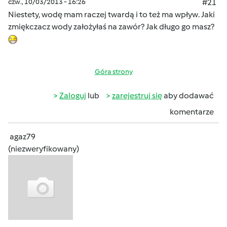
czw., 10/03/2013 - 16:26
#21
Niestety, wodę mam raczej twardą i to też ma wpływ. Jaki
zmiękczacz wody założyłaś na zawór? Jak długo go masz?
Góra strony
Zaloguj
lub
zarejestruj się
aby dodawać
komentarze
agaz79
(niezweryfikowany)