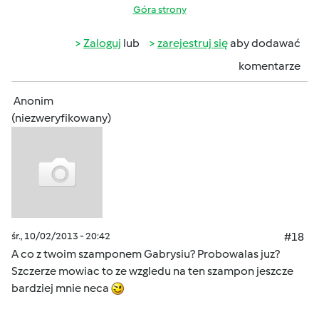
Góra strony
Zaloguj
lub
zarejestruj się
aby dodawać
komentarze
Anonim
(niezweryfikowany)
śr., 10/02/2013 - 20:42
#18
A co z twoim szamponem Gabrysiu? Probowalas juz?
Szczerze mowiac to ze wzgledu na ten szampon jeszcze
bardziej mnie neca