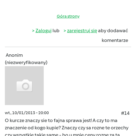
Góra strony
Zaloguj
lub
zarejestruj się
aby dodawać
komentarze
Anonim
(niezweryfikowany)
wt., 10/01/2013 - 20:00
#14
O kurcze znaczy sie to fajna sprawa jest! A czy to ma
znaczenie od kogo kupie? Znaczy czy sa rozne te orzechy
czy wszystkie takie same - bo u mnie ceny rozne za ta