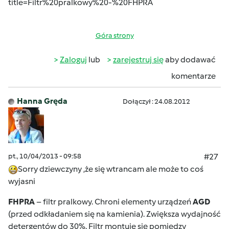
title=Filtr%20pralkowy%20-%20FHPRA
Góra strony
Zaloguj
lub
zarejestruj się
aby dodawać
komentarze
Hanna Gręda
Dołączył : 24.08.2012
pt., 10/04/2013 - 09:58
#27
Sorry dziewczyny ,że się wtrancam ale może to coś
wyjasni
FHPRA
– filtr pralkowy. Chroni elementy urządzeń
AGD
(przed odkładaniem się na kamienia). Zwiększa wydajność
detergentów do 30%. Filtr montuje się pomiędzy