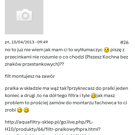
pt., 10/04/2013 - 09:49
#26
no to juz nie wiem jak mam ci to wytłumaczyc
piszę z
przecinkami nie rozumie o co chodzi (Piszesz Kochna bez
znaków przestankowych)??
filt montujesz na zawór
pralka w składzie ma wąż tak?przykrecasz do pralki jeden
koniec a drugi ,to na dół tego filtra i tyle
jak masz
problem to prościej zamów do montarzu fachowca to ci
zrobi
http://aquafiltry-sklep.pl/go.live.php/PL-
H10/produkty/66/filtr-pralkowyfhpra.html?