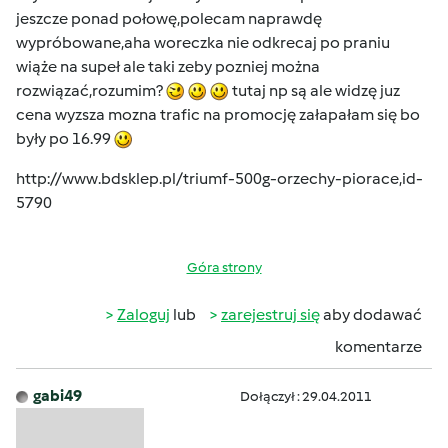
jeszcze ponad połowę,polecam naprawdę
wypróbowane,aha woreczka nie odkrecaj po praniu
wiąże na supeł ale taki zeby pozniej można
rozwiązać,rozumim?
tutaj np są ale widzę juz
cena wyzsza mozna trafic na promocję załapałam się bo
były po 16.99
http://www.bdsklep.pl/triumf-500g-orzechy-piorace,id-
5790
Góra strony
Zaloguj
lub
zarejestruj się
aby dodawać
komentarze
gabi49
Dołączył : 29.04.2011