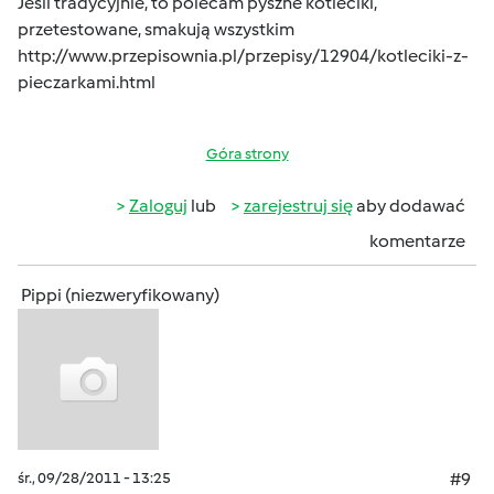
Jeśli tradycyjnie, to polecam pyszne kotleciki,
przetestowane, smakują wszystkim
http://www.przepisownia.pl/przepisy/12904/kotleciki-z-
pieczarkami.html
Góra strony
Zaloguj
lub
zarejestruj się
aby dodawać
komentarze
Pippi (niezweryfikowany)
śr., 09/28/2011 - 13:25
#9