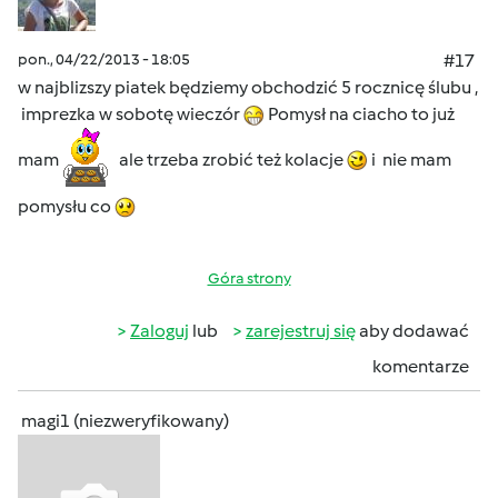
pon., 04/22/2013 - 18:05
#17
w najblizszy piatek będziemy obchodzić 5 rocznicę ślubu ,
imprezka w sobotę wieczór
Pomysł na ciacho to już
mam
ale trzeba zrobić też kolacje
i nie mam
pomysłu co
Góra strony
Zaloguj
lub
zarejestruj się
aby dodawać
komentarze
magi1 (niezweryfikowany)