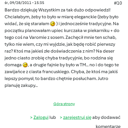
śr., 09/28/2011 - 15:35
#10
Bardzo dziękuję Wszystkim za tak dużo odpowiedzi!
Chciałabym, żeby to było w miarę eleganckie (żeby było
widać, że się starałam
) i jednocześnie tradycyjne. Na
początku planowałam upiec kurczaka w piekarniku + do
tego coś na Varomie z sosem. Zachęcił mnie ten schab,
tylko nie wiem, czy mi wyjdzie, jak będę robić pierwszy
raz? Ktoś ma jakieś złe doświadczenia z nim? Na deser
jedno ciasto zrobię chyba tradycyjnie, bo rodzina się
domaga
, a drugie fajnie by było w TM... no i do tego te
zawijańce z ciasta francuskiego. Chyba, że ktoś ma jakiś
lepszy pomysł, to bardzo chętnie posłucham. Jutro
planuję zakupy...
Góra strony
Zaloguj
lub
zarejestruj się
aby dodawać
komentarze