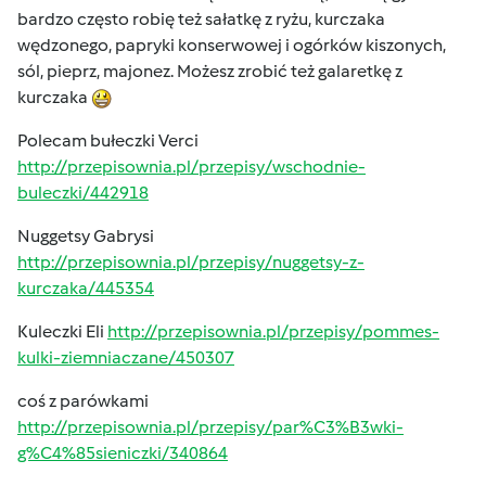
bardzo często robię też sałatkę z ryżu, kurczaka
wędzonego, papryki konserwowej i ogórków kiszonych,
sól, pieprz, majonez. Możesz zrobić też galaretkę z
kurczaka
Polecam bułeczki Verci
http://przepisownia.pl/przepisy/wschodnie-
buleczki/442918
Nuggetsy Gabrysi
http://przepisownia.pl/przepisy/nuggetsy-z-
kurczaka/445354
Kuleczki Eli
http://przepisownia.pl/przepisy/pommes-
kulki-ziemniaczane/450307
coś z parówkami
http://przepisownia.pl/przepisy/par%C3%B3wki-
g%C4%85sieniczki/340864