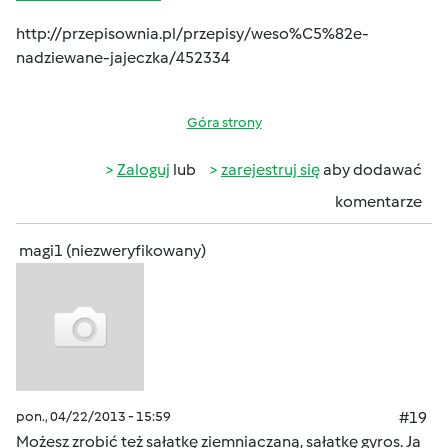
http://przepisownia.pl/przepisy/weso%C5%82e-
nadziewane-jajeczka/452334
Góra strony
Zaloguj
lub
zarejestruj się
aby dodawać
komentarze
magi1 (niezweryfikowany)
pon., 04/22/2013 - 15:59
#19
Możesz zrobić też sałatkę ziemniaczaną, sałatkę gyros. Ja