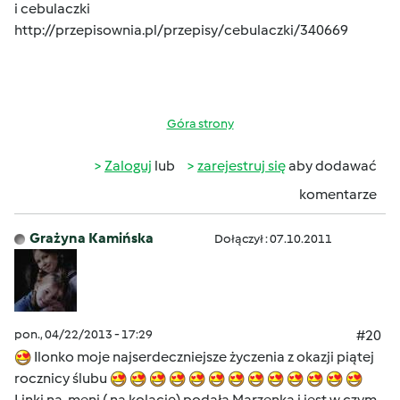
i cebulaczki
http://przepisownia.pl/przepisy/cebulaczki/340669
Góra strony
Zaloguj
lub
zarejestruj się
aby dodawać
komentarze
Grażyna Kamińska
Dołączył : 07.10.2011
pon., 04/22/2013 - 17:29
#20
Ilonko moje najserdeczniejsze życzenia z okazji piątej
rocznicy ślubu
Linki na meni ( na kolację) podała Marzenka i jest w czym