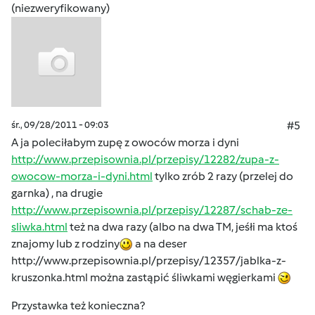
(niezweryfikowany)
śr., 09/28/2011 - 09:03
#5
A ja poleciłabym zupę z owoców morza i dyni
http://www.przepisownia.pl/przepisy/12282/zupa-z-
owocow-morza-i-dyni.html
tylko zrób 2 razy (przelej do
garnka) , na drugie
http://www.przepisownia.pl/przepisy/12287/schab-ze-
sliwka.html
też na dwa razy (albo na dwa TM, jeśłi ma ktoś
znajomy lub z rodziny
a na deser
http://www.przepisownia.pl/przepisy/12357/jablka-z-
kruszonka.html
można zastąpić śliwkami węgierkami
Przystawka też konieczna?