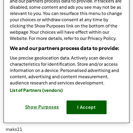
and our partners process data to provide. If trackers are
disabled, some content and ads you see may not be as
relevant to you. You can resurface this menu to change
śr., 09/28/2011 - 06:37
#4
your choices or withdraw consent at any time by
clicking the Show Purposes link on the bottom of the
A gdzie znajdę przepis na ten krem? Jest gdzieś w
webpage .Your choices will have effect within our
przepisowni (wyszukiwarka pokazuje 0 trafień)?
Website. For more details, refer to our Privacy Policy.
Znalazłam jakiś tu:
We and our partners process data to provide:
http://forum.muratordom.pl/showthread.php?79887-
Use precise geolocation data. Actively scan device
Nasze-przepisy-z-termomixa/page6
characteristics for identification. Store and/or access
information on a device. Personalised advertising and
o ten chodziło?
content, advertising and content measurement,
audience research and services development.
List of Partners (vendors)
Góra strony
Zaloguj
lub
zarejestruj się
aby dodawać
Show Purposes
I Accept
komentarze
maks21