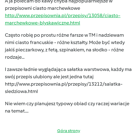
A ja polecam do kawy chyba najpopularniejsze w
przepisowni ciasto marchewkowe
http://www.przepisownia.pl/przepisy/13058/ciasto-
marchewkowe-blyskawiczne.html
Często robię po prostu różne farsze w TM i nadziewam
nimi ciasto francuskie - różne kształty. Może być wtedy
jakiś pieczarkowy, z fetą, szpinakiem, na słodko - różne
rodzaje...
I zawsze ładnie wyglądająca sałatka warstwowa, każdy ma
swój przepis ulubiony ale jest jedna tutaj
http://www.przepisownia.pl/przepisy/13212/salatka-
sledziowa.html
Nie wiem czy planujesz typowy obiad czy raczej wariacje
na temat....
Góra strony