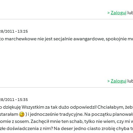
Zaloguj
lu
/28/2011 - 13:25
sto marchewkowe nie jest secjalnie awangardowe, spokojnie m
Zaloguj
lu
/28/2011 - 15:35
 dziękuję Wszystkim za tak dużo odpowiedzi! Chciałabym, żeby
 starałam
) i jednocześnie tradycyjne. Na początku planował
omie z sosem. Zachęcił mnie ten schab, tylko nie wiem, czy mi 
 złe doświadczenia z nim? Na deser jedno ciasto zrobię chyba 