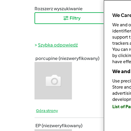
Rozszerz wyszukiwanie
Sortuj
We Care
Filtry
Najn
We and 
identifie
support t
trackers 
Szybka odpowiedź
You can r
by clicki
porcupine (niezweryfikowany)
have effe
wt., 09
Witam,
We and 
prawdo
Use preci
TM na 
Store and
advertis
develop
List of P
Góra strony
EP (niezweryfikowany)
wt., 09