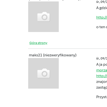
śr., 09
A gdzi
http:
o ten 
Góra strony
maks21 (niezweryfikowany)
śr., 09
A ja 
morza
http:
znajom
zastą
Przys