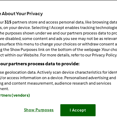
 po:
Wyników na stronę:
 About Your Privacy
owsze wyniki
10
our
315
partners store and access personal data, like browsing dat
rs, on your device. Selecting I Accept enables tracking technologi
he purposes shown under we and our partners process data to prov
are disabled, some content and ads you see may not be as relevan
esurface this menu to change your choices or withdraw consent a
ng the Show Purposes link on the bottom of the webpage .Your choi
ct within our Website. For more details, refer to our Privacy Policy
/27/2011 - 08:11
 w najbliższą sobotę będziemy obchodzić rocznię ślubu. Zapro
our partners process data to provide:
podobnie 9 osób. Czy ktoś ma pomysł, co najlepiej przyrządzić
se geolocation data. Actively scan device characteristics for ident
taką ilość osób?
/or access information on a device. Personalised advertising and
ing and content measurement, audience research and services
ment.
artners (vendors)
Zaloguj
lu
Show Purposes
I Accept
/27/2011 - 14:31