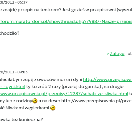
/28/2011 - 06:37
e znajdę przepis na ten krem? Jest gdzieś w przepisowni (wyszuk
//forum.muratordom.pl/showthread.php?79887-Nasze-przepi
chodziło?
Zaloguj
lu
/28/2011 - 09:03
poleciłabym zupę z owoców morza i dyni
http://www.przepisow
-i-dyni.html
tylko zrób 2 razy (przelej do garnka) , na drugie
//www.przepisownia.pl/przepisy/12287/schab-ze-sliwka.html
t
y lub z rodziny
a na deser
http://www.przepisownia.pl/prze
pić śliwkami węgierkami
tawka też konieczna?