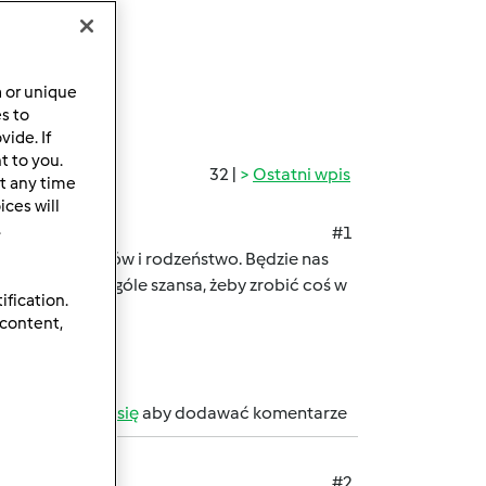
a or unique
es to
ide. If
t to you.
32 |
Ostatni wpis
t any time
ces will
.
#1
siliśmy rodziców i rodzeństwo. Będzie nas
? Czy jest w ogóle szansa, żeby zrobić coś w
ification.
 content,
b
zarejestruj się
aby dodawać komentarze
#2