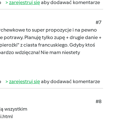
b
zarejestruj się
aby dodawać komentarze
#7
archewkowe to super propozycje i na pewno
e potrawy. Planuję tylko zupę + drugie danie +
pierożki" z ciasta francuskiego. Gdyby ktoś
 bardzo wdzięczna! Nie mam niestety
b
zarejestruj się
aby dodawać komentarze
#8
ują wszystkim
i.html