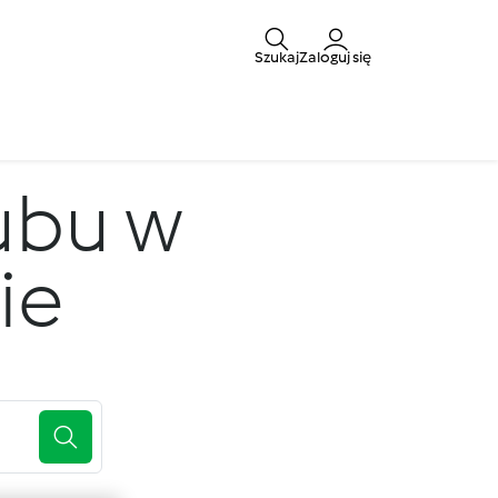
Szukaj
Zaloguj się
ubu w
ie