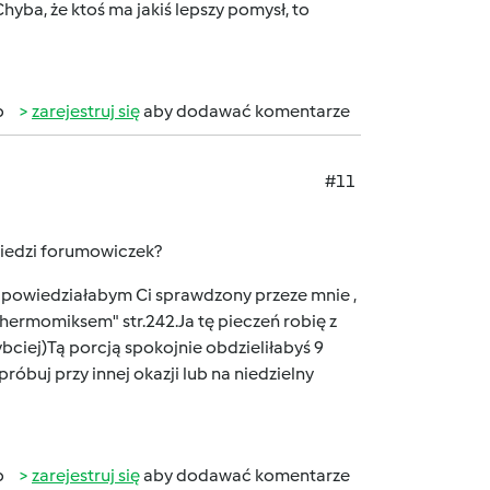
 Chyba, że ktoś ma jakiś lepszy pomysł, to
b
zarejestruj się
aby dodawać komentarze
#11
wiedzi forumowiczek?
 podpowiedziałabym Ci sprawdzony przeze mnie ,
 thermomiksem" str.242.Ja tę pieczeń robię z
bciej)Tą porcją spokojnie obdzieliłabyś 9
róbuj przy innej okazji lub na niedzielny
b
zarejestruj się
aby dodawać komentarze