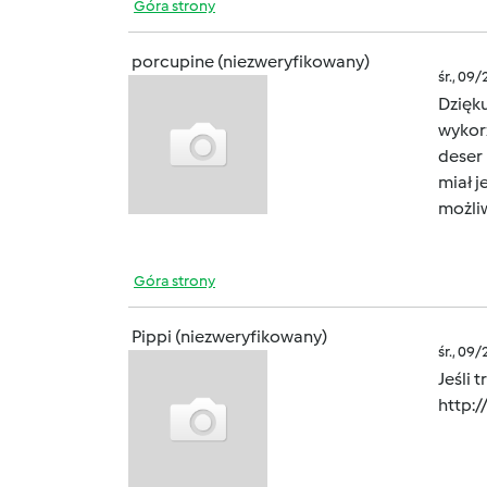
Góra strony
porcupine (niezweryfikowany)
śr., 09
Dzięk
wykorz
deser 
miał j
możli
Góra strony
Pippi (niezweryfikowany)
śr., 09
Jeśli 
http: