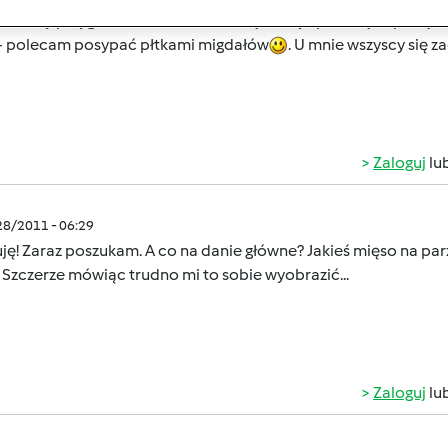
cam by przygotować krem z zielonej sałaty- podwójna porcja.
 - polecam posypać płtkami migdałów
. U mnie wszyscy się z
Zaloguj
lu
/28/2011 - 06:29
ję! Zaraz poszukam. A co na danie główne? Jakieś mięso na parze
Szczerze mówiąc trudno mi to sobie wyobrazić...
Zaloguj
lu