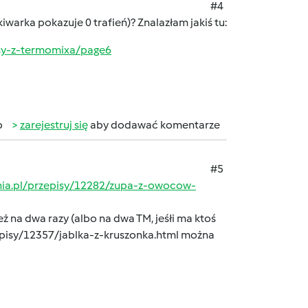
#4
iwarka pokazuje 0 trafień)? Znalazłam jakiś tu:
sy-z-termomixa/page6
b
zarejestruj się
aby dodawać komentarze
#5
nia.pl/przepisy/12282/zupa-z-owocow-
eż na dwa razy (albo na dwa TM, jeśłi ma ktoś
pisy/12357/jablka-z-kruszonka.html
można