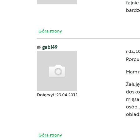
fajnie
bardzo
Góra strony
gabi49
ndz., 1
Porcup
Mam n
Żałuję
doskon
Dołączył : 29.04.2011
mięsa 
osób. 
obiad
Góra strony