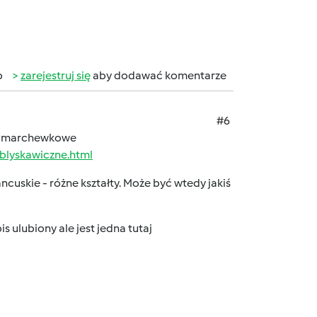
b
zarejestruj się
aby dodawać komentarze
#6
to marchewkowe
blyskawiczne.html
ncuskie - różne kształty. Może być wtedy jakiś
 ulubiony ale jest jedna tutaj