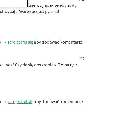
 Rewelacja świetnie wygląda- seledynowy
achwycają. Warto bo jest pyszna!
b
zarejestruj się
aby dodawać komentarze
#3
 i sos? Czy da się coś zrobić w TM na tyle
b
zarejestruj się
aby dodawać komentarze