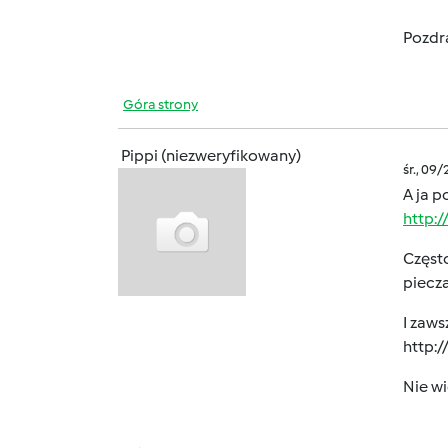
Pozdr
Góra strony
Pippi (niezweryfikowany)
śr., 09
A ja 
http:
Często
piecza
I zaws
http:
Nie wi