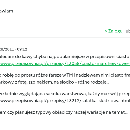
awiam
Zaloguj
lu
/28/2011 - 09:12
polecam do kawy chyba najpopularniejsze w przepisowni cias
//www.przepisownia.pl/przepisy/13058/ciasto-marchewkowe-
 robię po prostu różne farsze w TM i nadziewam nimi ciasto fra
rkowy, z fetą, szpinakiem, na słodko - różne rodzaje...
ze ładnie wyglądająca sałatka warstwowa, każdy ma swój przepis
//www.przepisownia.pl/przepisy/13212/salatka-sledziowa.html
em czy planujesz typowy obiad czy raczej wariacje na temat....