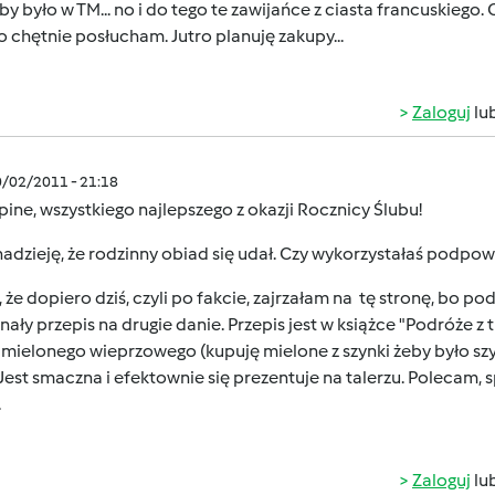
 by było w TM... no i do tego te zawijańce z ciasta francuskiego.
 chętnie posłucham. Jutro planuję zakupy...
Zaloguj
lu
0/02/2011 - 21:18
ine, wszystkiego najlepszego z okazji Rocznicy Ślubu!
adzieję, że rodzinny obiad się udał. Czy wykorzystałaś podpo
, że dopiero dziś, czyli po fakcie, zajrzałam na tę stronę, bo
ały przepis na drugie danie. Przepis jest w książce "Podróże z
mielonego wieprzowego (kupuję mielone z szynki żeby było szy
Jest smaczna i efektownie się prezentuje na talerzu. Polecam, sp
.
Zaloguj
lu