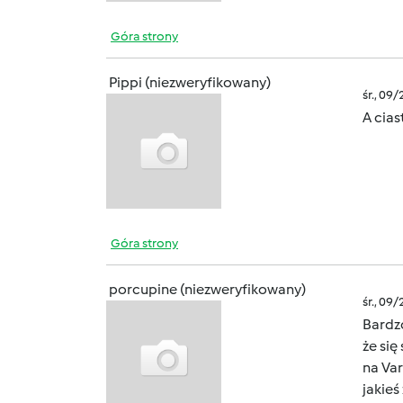
Góra strony
Pippi (niezweryfikowany)
śr., 09
A cia
Góra strony
porcupine (niezweryfikowany)
śr., 09
Bardzo
że się
na Var
jakieś