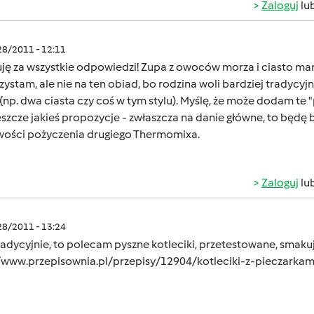
Zaloguj
lu
/28/2011 - 12:11
uję za wszystkie odpowiedzi! Zupa z owoców morza i ciasto m
ystam, ale nie na ten obiad, bo rodzina woli bardziej tradycyjn
(np. dwa ciasta czy coś w tym stylu). Myślę, że może dodam te "
eszcze jakieś propozycje - zwłaszcza na danie główne, to będę
wości pożyczenia drugiego Thermomixa.
Zaloguj
lu
/28/2011 - 13:24
tradycyjnie, to polecam pyszne kotleciki, przetestowane, smak
//www.przepisownia.pl/przepisy/12904/kotleciki-z-pieczarkam