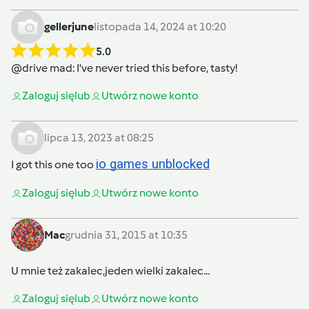
gellerjune
listopada 14, 2024 at 10:20
5.0
@
drive mad
: I've never tried this before, tasty!
Zaloguj się
lub
Utwórz nowe konto
lipca 13, 2023 at 08:25
io games unblocked
I got this one too
Zaloguj się
lub
Utwórz nowe konto
Mac
grudnia 31, 2015 at 10:35
U mnie też zakalec,jeden wielki zakalec...
Zaloguj się
lub
Utwórz nowe konto