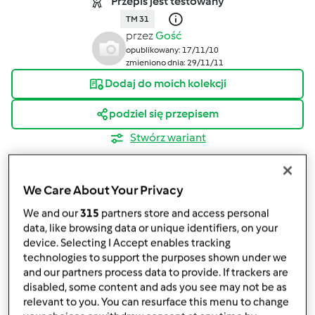
Przepis jest testowany
TM 31
przez
Gość
opublikowany: 17/11/10
zmieniono dnia: 29/11/11
Dodaj do moich kolekcji
podziel się przepisem
Stwórz wariant
We Care About Your Privacy
We and our
315
partners store and access personal
data, like browsing data or unique identifiers, on your
Składniki
device. Selecting I Accept enables tracking
technologies to support the purposes shown under we
750
g
jabłek,
pokrojonych na ćwiartki
and our partners process data to provide. If trackers are
100
g
cukru
disabled, some content and ads you see may not be as
150
g
rodzynek
relevant to you. You can resurface this menu to change
500
g
mąki pszennej