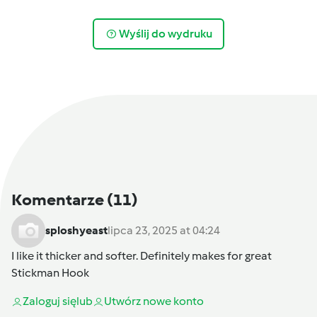
Wyślij do wydruku
Komentarze
(11)
sploshyeast
lipca 23, 2025 at 04:24
I like it thicker and softer. Definitely makes for great
Stickman Hook
Zaloguj się
lub
Utwórz nowe konto