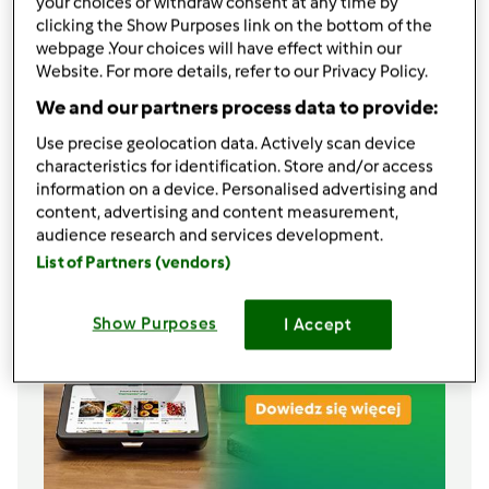
your choices or withdraw consent at any time by
1,5
łyżki
proszku do pieczenia
clicking the Show Purposes link on the bottom of the
1 łyżka kakao
webpage .Your choices will have effect within our
Website. For more details, refer to our Privacy Policy.
1 łyżeczka mielonego cynamonu
200
g
orzechów, całych,
mieszanka
We and our partners process data to provide:
masło, do smarowania
Use precise geolocation data. Actively scan device
Lista zakupów
characteristics for identification. Store and/or access
information on a device. Personalised advertising and
content, advertising and content measurement,
audience research and services development.
List of Partners (vendors)
Show Purposes
I Accept