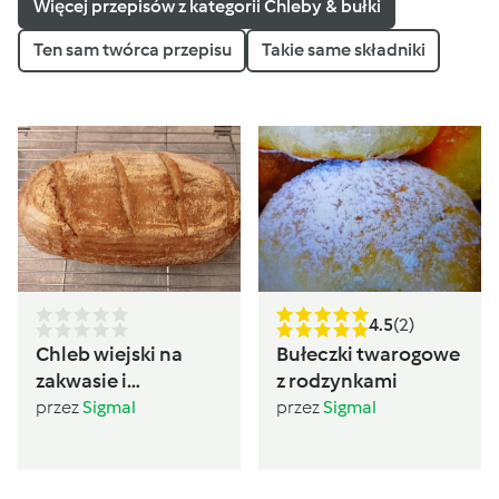
Więcej przepisów z kategorii Chleby & bułki
Ten sam twórca przepisu
Takie same składniki
4.5
(2)
Chleb wiejski na
Bułeczki twarogowe
zakwasie i
z rodzynkami
drożdżach
przez
Sigmal
przez
Sigmal