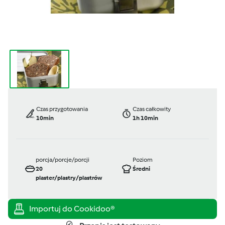
Czas przygotowania
Czas całkowity
10min
1h 10min
porcja/porcje/porcji
Poziom
20
Średni
plaster/plastry/plastrów