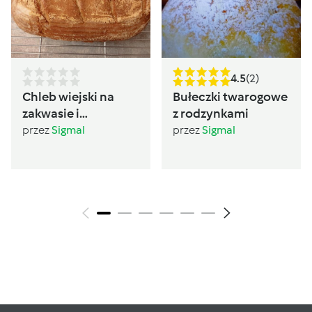
4.5
(2)
Chleb wiejski na
Bułeczki twarogowe
zakwasie i
z rodzynkami
drożdżach
przez
Sigmal
przez
Sigmal