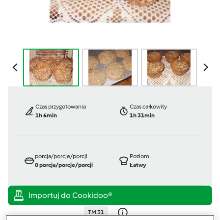
Czas przygotowania
Czas całkowity
1h 6min
1h 31min
porcja/porcje/porcji
Poziom
0
porcja/porcje/porcji
Łatwy
TM 31