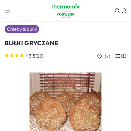
Chleby & bułki
BUŁKI GRYCZANE
3.5
(10)
(1)
(7)