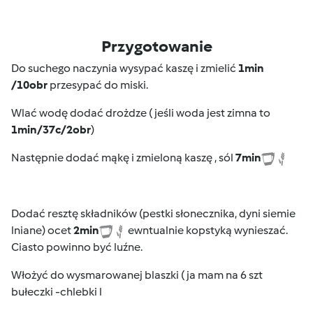
Przygotowanie
Do suchego naczynia wysypać kaszę i zmielić
1min
/10obr
przesypać do miski.
Wlać wodę dodać drożdze ( jeśli woda jest zimna to
1min/37c/2obr
)
Następnie dodać mąkę i zmieloną kaszę , sól
7min
Dodać resztę składników (pestki słonecznika, dyni siemie
lniane) ocet
2min
ewntualnie kopstyką wynieszać.
Ciasto powinno być luźne.
Włożyć do wysmarowanej blaszki ( ja mam na 6 szt
bułeczki -chlebki l