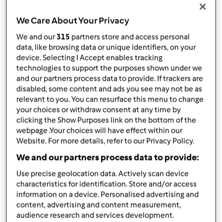
przez
Gość
opublikowany: 12/01/14
We Care About Your Privacy
zmieniono dnia: 17/08/17
We and our
315
partners store and access personal
Dodaj do moich kolekcji
data, like browsing data or unique identifiers, on your
device. Selecting I Accept enables tracking
podziel się przepisem
technologies to support the purposes shown under we
Stwórz wariant
and our partners process data to provide. If trackers are
disabled, some content and ads you see may not be as
relevant to you. You can resurface this menu to change
your choices or withdraw consent at any time by
clicking the Show Purposes link on the bottom of the
webpage .Your choices will have effect within our
Website. For more details, refer to our Privacy Policy.
Składniki
We and our partners process data to provide:
100
g
siemienia lnianego
Use precise geolocation data. Actively scan device
100
g
pestek dyni
characteristics for identification. Store and/or access
50
g
drożdży świeżych
information on a device. Personalised advertising and
600
g
przegotowanej ciepłej wody
content, advertising and content measurement,
1
łyżki
łyżka stołowa soli
audience research and services development.