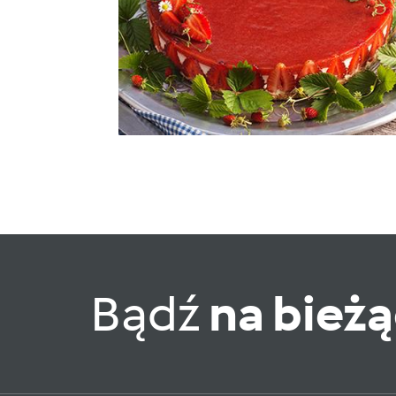
Bądź
na bież