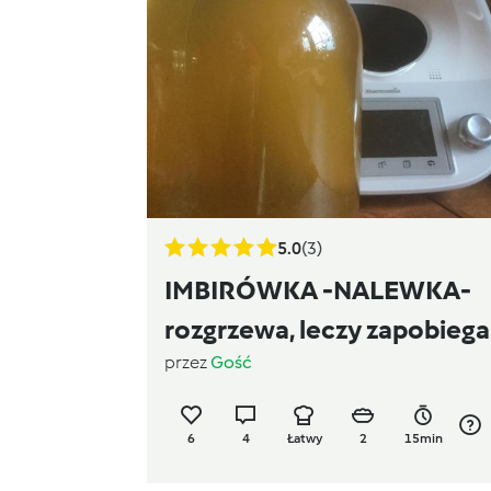
5.0
(3)
IMBIRÓWKA -NALEWKA-
rozgrzewa, leczy zapobiega
przez
Gość
przeziębieniom
6
4
Łatwy
2
15min