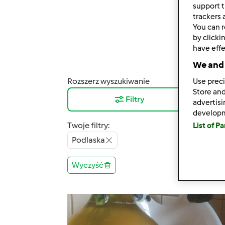
support t
trackers 
You can r
by clicki
have effe
We and 
Rozszerz wyszukiwanie
Use preci
Wyni
Store and
Filtry
12
advertis
develop
Twoje filtry:
List of P
Podlaska
Wyczyść