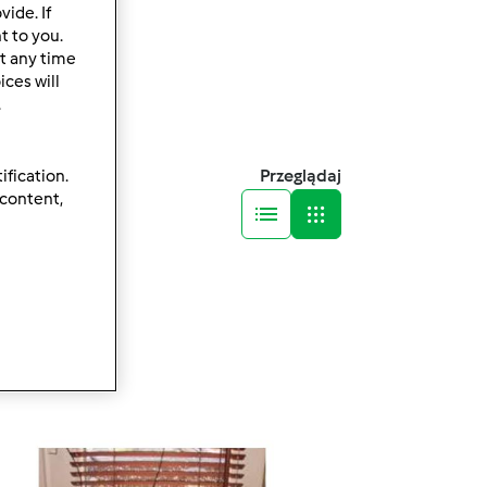
ide. If
t to you.
t any time
ces will
.
Przeglądaj
ification.
 content,