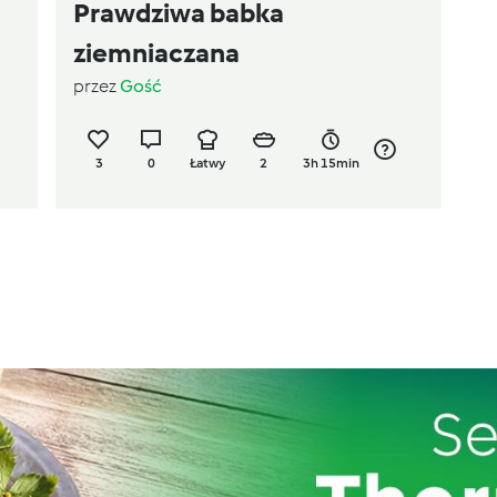
Prawdziwa babka
ziemniaczana
przez
Gość
3
0
Łatwy
2
3h 15min