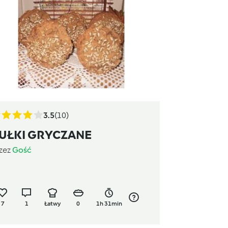
3.5
(10)
UŁKI GRYCZANE
zez
Gość
7
1
Łatwy
0
1h 31min