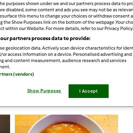
he purposes shown under we and our partners process data to prov
are disabled, some content and ads you see may not be as relevan
esurface this menu to change your choices or withdraw consent a
ng the Show Purposes link on the bottom of the webpage .Your choi
5
wyników
ct within our Website. For more details, refer to our Privacy Policy
our partners process data to provide:
se geolocation data. Actively scan device characteristics for ident
ków na stronę:
Sortuj po:
/or access information on a device. Personalised advertising and
Domyślny
ing and content measurement, audience research and services
ment.
artners (vendors)
Show Purposes
I Accept