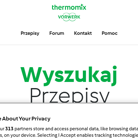
Przepisy
Forum
Kontakt
Pomoc
Wyszukaj
Przepisy
Znajdź więcej niż
9.000
przepisów na Thermomix ®.
 About Your Privacy
our
313
partners store and access personal data, like browsing dat
rs, on your device. Selecting I Accept enables tracking technologi