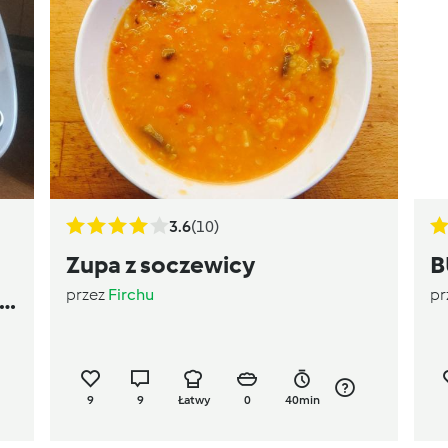
3.6
(10)
Zupa z soczewicy
B
przez
Firchu
pr
9
9
Łatwy
0
40min