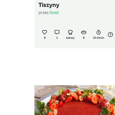
Tiszyny
przez
Gość
8
1
Łatwy
8
2h 0min