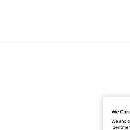
We Care
We and 
identifie