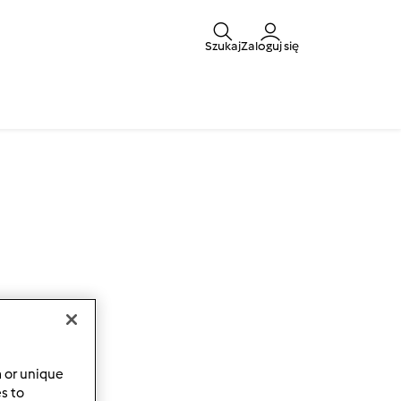
Szukaj
Zaloguj się
a or unique
es to