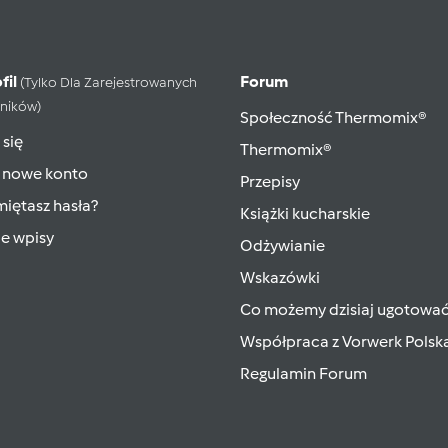
fil
Forum
(tylko Dla Zarejestrowanych
ników)
Społeczność Thermomix®
 się
Thermomix®
 nowe konto
Przepisy
iętasz hasła?
Książki kucharskie
ie wpisy
Odżywianie
Wskazówki
Co możemy dzisiaj ugotowa
Współpraca z Vorwerk Polsk
Regulamin Forum