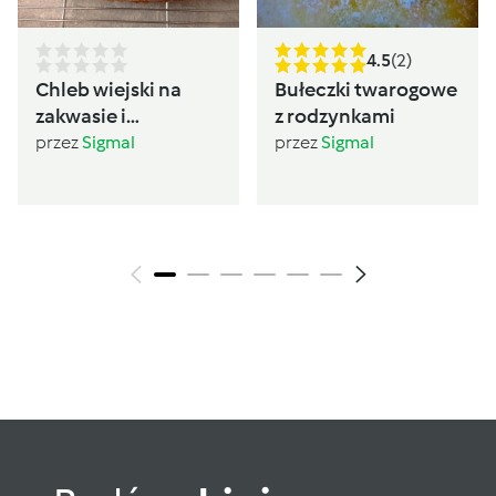
4.5
(2)
Chleb wiejski na
Bułeczki twarogowe
zakwasie i
z rodzynkami
drożdżach
przez
Sigmal
przez
Sigmal