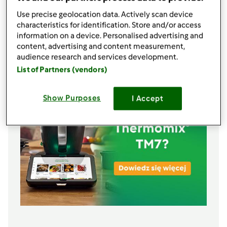
2
łyżeczki
soli
1
łyżeczki
czosnku, granulowanego
Use precise geolocation data. Actively scan device
1
łyżeczki
bazylii, suszonej
characteristics for identification. Store and/or access
information on a device. Personalised advertising and
2
łyżki
sera zoltego startego
content, advertising and content measurement,
Lista zakupów
audience research and services development.
List of Partners (vendors)
Show Purposes
I Accept