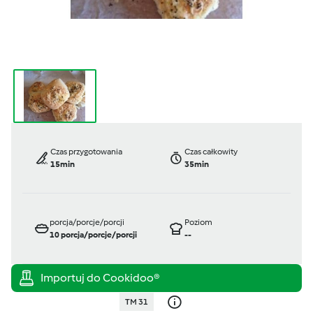
Czas przygotowania
Czas całkowity
15min
35min
porcja/porcje/porcji
Poziom
10
porcja/porcje/porcji
--
TM 31