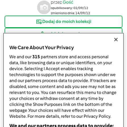
przez
Gość
opublikowany: 02/09/12
zmieniono dnia: 14/09/12
Dodaj do moich kolekcji
podziel się przepisem
Stwórz wariant
We Care About Your Privacy
We and our
315
partners store and access personal
data, like browsing data or unique identifiers, on your
device. Selecting I Accept enables tracking
technologies to support the purposes shown under we
and our partners process data to provide. If trackers are
Składniki
disabled, some content and ads you see may not be as
relevant to you. You can resurface this menu to change
35
g
świeżych drożdży
your choices or withdraw consent at any time by
1
łyżeczki
cukru
clicking the Show Purposes link on the bottom of the
250
g
wody
webpage .Your choices will have effect within our
500
g
mąki pszennej
Website. For more details, refer to our Privacy Policy.
40
g
oliwy z oliwek
We and our partners process data to provide: