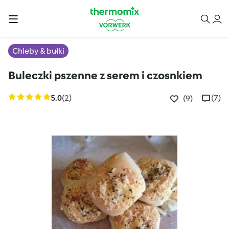
Chleby & bułki
Buleczki pszenne z serem i czosnkiem
5.0
(2)
(7)
(9)