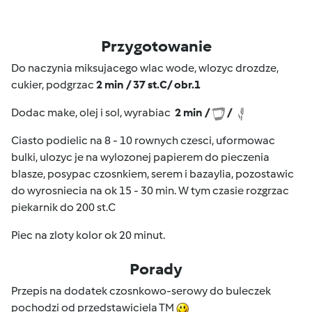
Przygotowanie
Do naczynia miksujacego wlac wode, wlozyc drozdze,
cukier, podgrzac
2 min / 37 st.C/ obr.1
Dodac make, olej i sol, wyrabiac
2 min /
/
Ciasto podielic na 8 - 10 rownych czesci, uformowac
bulki, ulozyc je na wylozonej papierem do pieczenia
blasze, posypac czosnkiem, serem i bazaylia, pozostawic
do wyrosniecia na ok 15 - 30 min. W tym czasie rozgrzac
piekarnik do 200 st.C
Piec na zloty kolor ok 20 minut.
Porady
Przepis na dodatek czosnkowo-serowy do buleczek
pochodzi od przedstawiciela TM