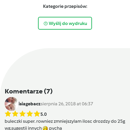
Kategorie przepisów:
Wyślij do wydruku
Komentarze
(7)
isiagebacz
sierpnia 26, 2018 at 06:37
5.0
buleczki super. rowniez zmniejszylam ilosc drozdzy do 25g
wg.sugestii innych
pycha