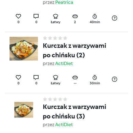
Varomie
przez
Peatrica
0
0
Łatwy
2
40min
Kurczak z warzywami
po chińsku (2)
przez
ActiDiet
0
0
Łatwy
--
30min
Kurczak z warzywami
po chińsku (3)
przez
ActiDiet