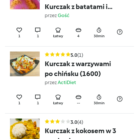
Kurczak z batatami i
jablkiem. (Dla dzieci)
przez
Gość
1
1
Łatwy
4
30min
5.0
(1)
Kurczak z warzywami
po chińsku (1600)
przez
ActiDiet
1
1
Łatwy
--
30min
3.0
(4)
Kurczak z kokosem w 3