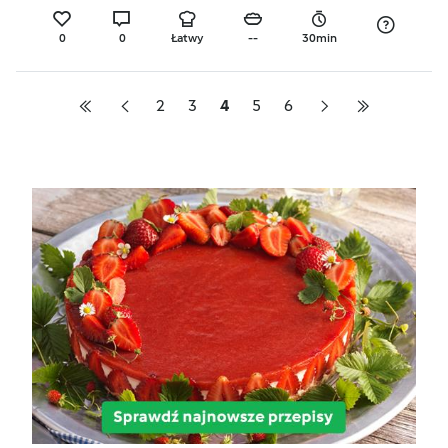
0
0
Łatwy
--
30min
2
3
4
5
6