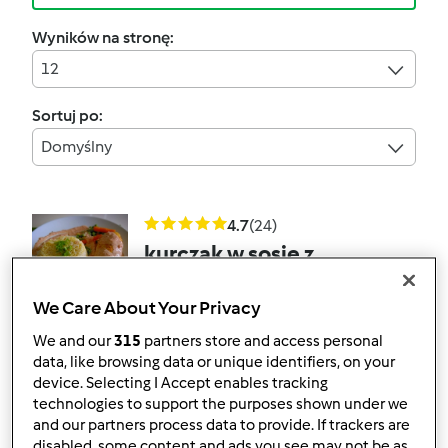
Wyników na stronę:
12
Sortuj po:
Domyślny
4.7
(24)
kurczak w sosie z
suszonych pomidorów
We Care About Your Privacy
przez
Gość
We and our
315
partners store and access personal
data, like browsing data or unique identifiers, on your
21
27
Łatwy
3
1h 45min
device. Selecting I Accept enables tracking
technologies to support the purposes shown under we
and our partners process data to provide. If trackers are
4.8
(10)
disabled, some content and ads you see may not be as