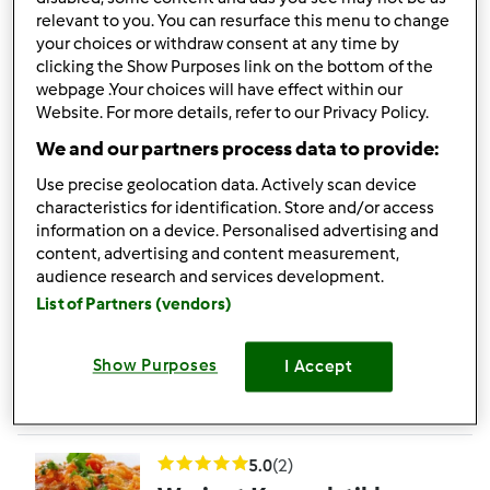
KURCZAK Z
relevant to you. You can resurface this menu to change
your choices or withdraw consent at any time by
KREMOWYM SOSEM Z
clicking the Show Purposes link on the bottom of the
WARZYWAMI
przez
Gość
webpage .Your choices will have effect within our
Website. For more details, refer to our Privacy Policy.
We and our partners process data to provide:
17
12
Łatwy
4
50min
Use precise geolocation data. Actively scan device
characteristics for identification. Store and/or access
4.6
(5)
information on a device. Personalised advertising and
content, advertising and content measurement,
Zupa Krem -Brązowy
audience research and services development.
Ryż i Kurczak
List of Partners (vendors)
przez
Gość
Show Purposes
I Accept
4
5
Łatwy
8
45min
5.0
(2)