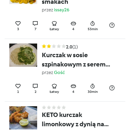
smakach
przez
issay26
3
7
Łatwy
4
53min
2.0
(1)
Kurczak w sosie
szpinakowym z serem
plesniowym
przez
Gość
1
2
Łatwy
4
30min
KETO kurczak
limonkowy z dynią na