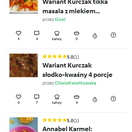
Wariant Kurczak tikka
masala z mlekiem
kokosowym
przez
Gość
5
4
Łatwy
0
5.0
(1)
Wariant Kurczak
słodko-kwaśny 4 porcje
przez
OliwiaKwiatkowska
0
7
Łatwy
4
5.0
(1)
Annabel Karmel: