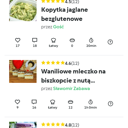
4.5
(12)
Kopytka jaglane
bezglutenowe
przez
Gość
17
18
Łatwy
0
20min
4.6
(12)
Waniliowe mleczko na
biszkopcie z nutą
czekolady
przez
Sławomir Zabawa
9
16
Łatwy
12
1h 0min
4.8
(12)