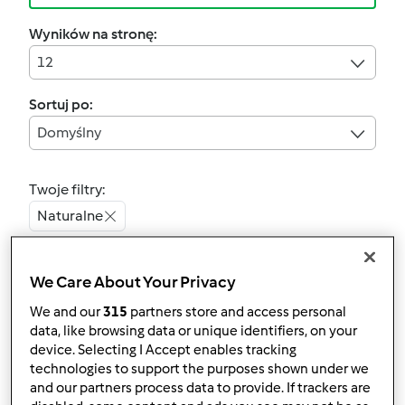
Wyników na stronę:
12
Sortuj po:
Domyślny
Twoje filtry:
Naturalne
Wyczyść
We Care About Your Privacy
We and our
315
partners store and access personal
4.9
(13)
data, like browsing data or unique identifiers, on your
Sok z czarnego bzu -
device. Selecting I Accept enables tracking
koncentrat
technologies to support the purposes shown under we
and our partners process data to provide. If trackers are
przez
MagdaP