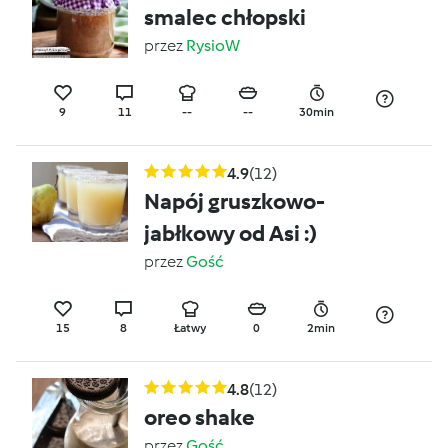
smalec chłopski
przez
RysioW
9
11
--
--
30min
4.9
(12)
Napój gruszkowo-
jabłkowy od Asi :)
przez
Gość
15
8
Łatwy
0
2min
4.8
(12)
oreo shake
przez
Gość