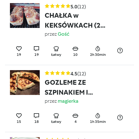
5.0
(12)
CHAŁKA w
KEKSÓWKACH (2
sztuki)
przez
Gość
19
19
Łatwy
10
2h 30min
4.5
(12)
GOZLEME ZE
SZPINAKIEM I
MOZZARELLĄ
przez
magierka
15
18
Łatwy
4
1h 35min