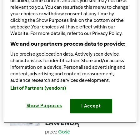
disabled, some content and ads you see may not be as
relevant to you. You can resurface this menu to change
your choices or withdraw consent at any time by
13
11
Łatwy
0
1h 1min
clicking the Show Purposes link on the bottom of the
webpage .Your choices will have effect within our
Website. For more details, refer to our Privacy Policy.
5.0
(12)
We and our partners process data to provide:
Skórka pomarańczowa
do ciast i deserów
Use precise geolocation data. Actively scan device
characteristics for identification. Store and/or access
przez
Gość
information on a device. Personalised advertising and
content, advertising and content measurement,
audience research and services development.
17
34
--
0
List of Partners (vendors)
4.9
(12)
Show Purposes
I Accept
DŻEM Z NEKTARYNEK Z
LAWENDĄ
przez
Gość