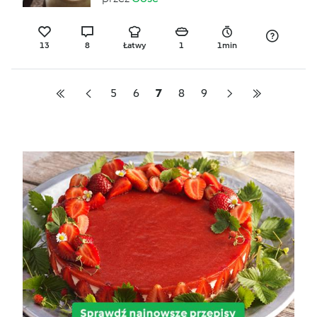
13
8
Łatwy
1
1min
5
6
7
8
9