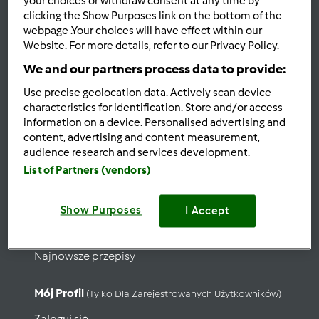
your choices or withdraw consent at any time by
Bądź
na bieżąco
clicking the Show Purposes link on the bottom of the
webpage .Your choices will have effect within our
Website. For more details, refer to our Privacy Policy.
We and our partners process data to provide:
Zapisz się do naszego newslettera
Use precise geolocation data. Actively scan device
characteristics for identification. Store and/or access
information on a device. Personalised advertising and
content, advertising and content measurement,
audience research and services development.
List of Partners (vendors)
Przepisy
Show Purposes
Wyszukaj przepisy
I Accept
Kategorie
Najnowsze przepisy
Mój Profil
(tylko Dla Zarejestrowanych Użytkowników)
Zaloguj się