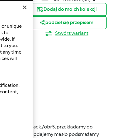
Dodaj do moich kolekcji
podziel się przepisem
a or unique
es to
Stwórz wariant
ide. If
t to you.
t any time
ces will
.
ification.
 content,
wanie
ki i siekamy 4sek./obr5, przekładamy do
kamy 3sek/obr5, dodajemy masło podsmażamy