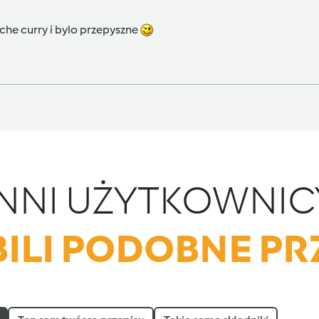
che curry i bylo przepyszne
INNI UŻYTKOWNIC
ILI PODOBNE PR