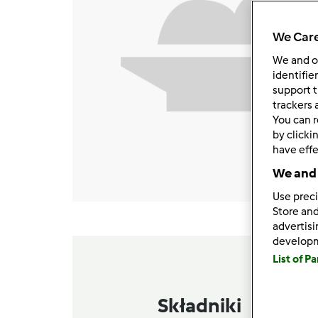
We Care
We and 
identifie
support t
trackers 
You can r
by clicki
have effe
We and 
Use preci
Store and
advertis
develop
List of P
Składniki