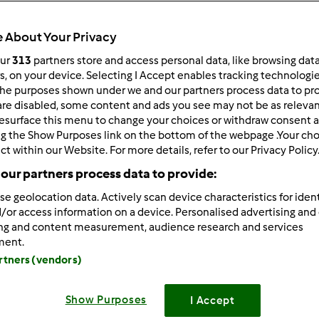
Czas całkowity
0min
 About Your Privacy
our
313
partners store and access personal data, like browsing dat
rs, on your device. Selecting I Accept enables tracking technologi
porcja/porcje/porcji
he purposes shown under we and our partners process data to prov
0
porcja/porcje/porcji
are disabled, some content and ads you see may not be as relevan
esurface this menu to change your choices or withdraw consent a
ng the Show Purposes link on the bottom of the webpage .Your choi
ct within our Website. For more details, refer to our Privacy Policy
Poziom
--
our partners process data to provide:
se geolocation data. Actively scan device characteristics for ident
/or access information on a device. Personalised advertising and
ing and content measurement, audience research and services
ment.
Przygoto
artners (vendors)
Do
wrzucamy marchewkę pokrojona na mniejsze kawał
Show Purposes
I Accept
miseczki. Do pustego naczynia wrzucamu cebulę i sie