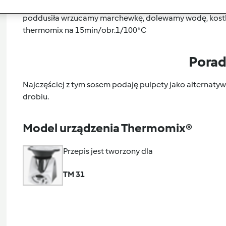
2min/obr.1/100*C, potem dodajemy cukier i dusimy jesz
poddusiła wrzucamy marchewkę, dolewamy wodę, kostke
thermomix na 15min/obr.1/100*C
Pora
Najczęściej z tym sosem podaję pulpety jako alternatyw
drobiu.
Model urządzenia Thermomix®
Przepis jest tworzony dla
TM 31