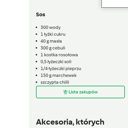
Sos
300
wody
1
łyżki
cukru
40
g
masła
300
g
cebuli
1
kostka rosołowa
0,5
łyżeczki
soli
1/4
łyżeczki
pieprzu
150
g
marchewek
szczypta chilli
Lista zakupów
Akcesoria, których