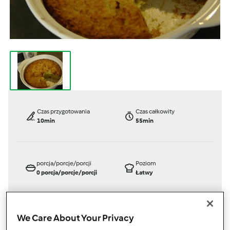
Czas przygotowania
Czas całkowity
10min
55min
porcja/porcje/porcji
Poziom
0
porcja/porcje/porcji
Łatwy
We Care About Your Privacy
TM 31