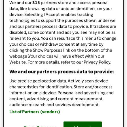
przez
Gość
We and our
315
partners store and access personal
opublikowany: 14/01/15
data, like browsing data or unique identifiers, on your
zmieniono dnia: 18/01/15
device. Selecting I Accept enables tracking
technologies to support the purposes shown under we
Dodaj do moich kolekcji
and our partners process data to provide. If trackers are
disabled, some content and ads you see may not be as
podziel się przepisem
relevant to you. You can resurface this menu to change
Stwórz wariant
your choices or withdraw consent at any time by
clicking the Show Purposes link on the bottom of the
webpage .Your choices will have effect within our
Website. For more details, refer to our Privacy Policy.
We and our partners process data to provide:
Use precise geolocation data. Actively scan device
Składniki
characteristics for identification. Store and/or access
information on a device. Personalised advertising and
2
łyżeczki
soli
content, advertising and content measurement,
3/4
łyżeczki
pieprzu
audience research and services development.
200
g
sera ricotta
List of Partners (vendors)
900
g
ziemniaków
35
g
oleju