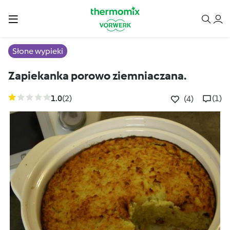
Słone wypieki
Zapiekanka porowo ziemniaczana.
1.0
(2)
(1)
(4)