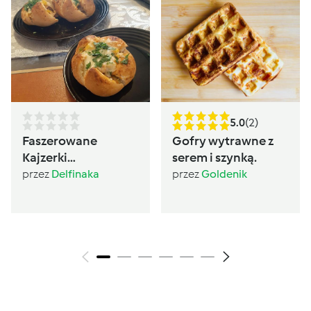
5.0
(2)
Faszerowane
Gofry wytrawne z
Kajzerki
serem i szynką.
PoliczonaSzama
przez
Delfinaka
przez
Goldenik