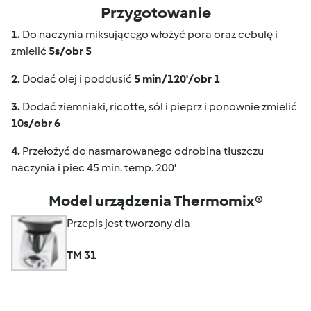
Przygotowanie
1.
Do naczynia miksującego włożyć pora oraz cebulę i
zmielić
5s/obr 5
2.
Dodać olej i poddusić
5 min/120'/obr 1
3.
Dodać ziemniaki, ricotte, sól i pieprz i ponownie zmielić
10s/obr 6
4.
Przełożyć do nasmarowanego odrobina tłuszczu
naczynia i piec 45 min. temp. 200'
Model urządzenia Thermomix®
Przepis jest tworzony dla
TM 31