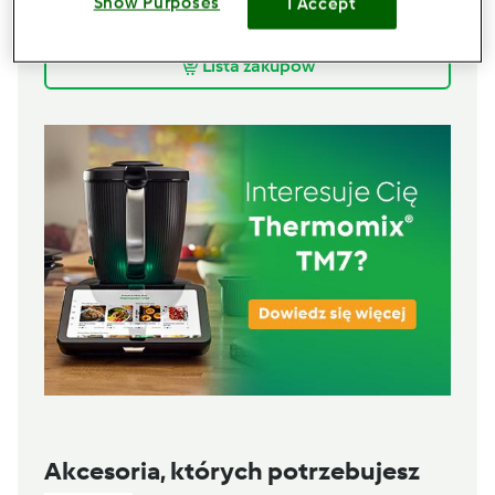
125
g
cebuli
Show Purposes
I Accept
110
g
Pora
Lista zakupów
Akcesoria, których potrzebujesz