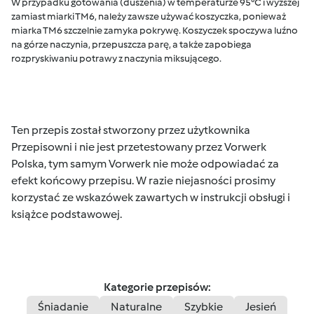
W przypadku gotowania (duszenia) w temperaturze 95°C i wyższej
zamiast miarki TM6, należy zawsze używać koszyczka, ponieważ
miarka TM6 szczelnie zamyka pokrywę. Koszyczek spoczywa luźno
na górze naczynia, przepuszcza parę, a także zapobiega
rozpryskiwaniu potrawy z naczynia miksującego.
Ten przepis został stworzony przez użytkownika
Przepisowni i nie jest przetestowany przez Vorwerk
Polska, tym samym Vorwerk nie może odpowiadać za
efekt końcowy przepisu. W razie niejasności prosimy
korzystać ze wskazówek zawartych w instrukcji obsługi i
książce podstawowej.
Kategorie przepisów:
Śniadanie
Naturalne
Szybkie
Jesień