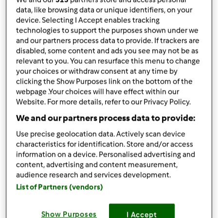
przez
ActiDiet
data, like browsing data or unique identifiers, on your
opublikowany: 15/05/24
device. Selecting I Accept enables tracking
zmieniono dnia: 27/11/24
technologies to support the purposes shown under we
Dodaj do moich kolekcji
and our partners process data to provide. If trackers are
disabled, some content and ads you see may not be as
podziel się przepisem
relevant to you. You can resurface this menu to change
your choices or withdraw consent at any time by
Stwórz wariant
clicking the Show Purposes link on the bottom of the
webpage .Your choices will have effect within our
Website. For more details, refer to our Privacy Policy.
We and our partners process data to provide:
Use precise geolocation data. Actively scan device
Składniki
characteristics for identification. Store and/or access
information on a device. Personalised advertising and
Owsianka wiśniowo-czekoladowa
content, advertising and content measurement,
audience research and services development.
90
g
płatków owsianych
List of Partners (vendors)
20
g
orzechów nerkowca
60
g
banana,
pokrojonego na kawałki
180
g
puddingu proteinowego czekoladowo
Show Purposes
I Accept