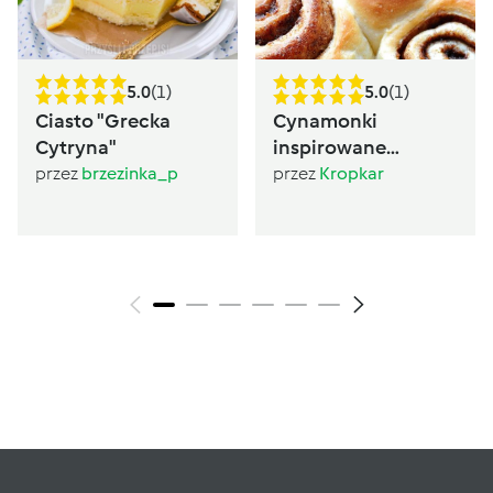
5.0
(1)
5.0
(1)
Ciasto "Grecka
Cynamonki
Cytryna"
inspirowane
Sugarlady
przez
brzezinka_p
przez
Kropkar