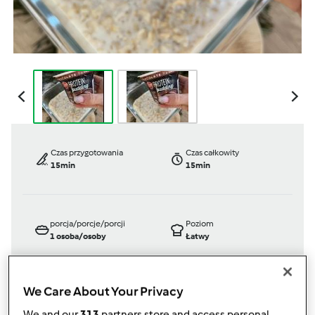
Czas przygotowania
Czas całkowity
15min
15min
porcja/porcje/porcji
Poziom
1
osoba/osoby
Łatwy
We Care About Your Privacy
TM 6
We and our
313
partners store and access personal